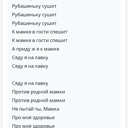
Рубашеньку сушит
Рубашеньку сушит
Рубашеньку сушит
К мамке в гости спешит
К мамке в гости спешит
А приду ж я к мамке
Сяду я на лавку
Сяду я на лавку
Сяду я на лавку
Против родной мамки
Против родной мамки
Не пытай ты, Мамка
Про моё здоровье
Про моё здоровье