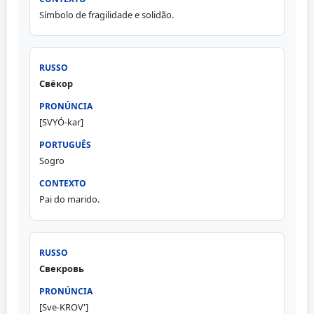
Símbolo de fragilidade e solidão.
Свёкор
[SVYÓ-kar]
Sogro
Pai do marido.
Свекровь
[Sve-KROV']