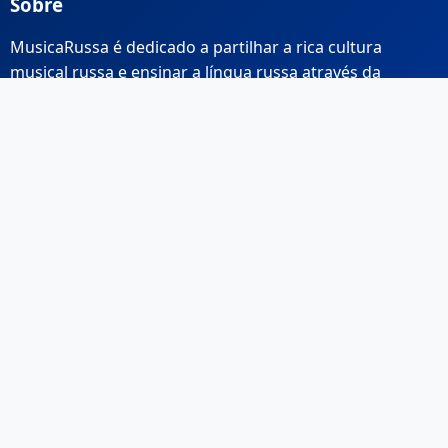
Sobre
MusicaRussa é dedicado a partilhar a rica cultura
musical russa e ensinar a língua russa através da
música.
Links Rápidos
Início
Sobre Nós
Contacto
Email: info@musicarussa.com
Legal
Privacidade