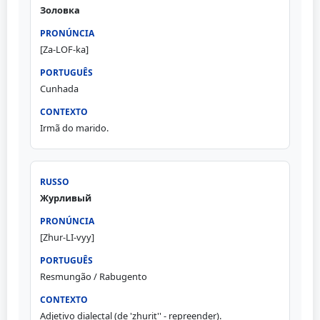
Золовка
[Za-LOF-ka]
Cunhada
Irmã do marido.
Журливый
[Zhur-LI-vyy]
Resmungão / Rabugento
Adjetivo dialectal (de 'zhurit'' - repreender).