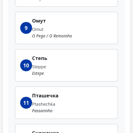
Омут
9
Omut
O Pego / O Remoinho
Степь
10
Steppe
Estepe
Пташечка
11
Ptashechka
Passarinho
Снежочки