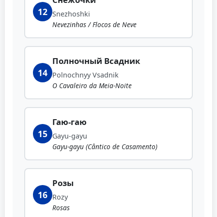
12
Snezhoshki
Nevezinhas / Flocos de Neve
Полночный Всадник
14
Polnochnyy Vsadnik
O Cavaleiro da Meia-Noite
Гаю-гаю
15
Gayu-gayu
Gayu-gayu (Cântico de Casamento)
Розы
16
Rozy
Rosas