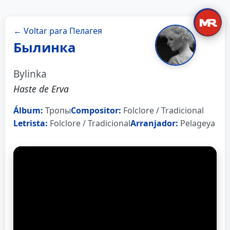
← Voltar para Пелагея
Былинка
Bylinka
Haste de Erva
Álbum:
Тропы
Compositor:
Folclore / Tradicional
Letrista:
Folclore / Tradicional
Arranjador:
Pelageya