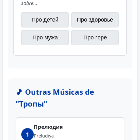
sobre...
Про детей
Про здоровье
Про мужа
Про горе
🎵 Outras Músicas de
"Тропы"
Прелюдия
1
Preludiya