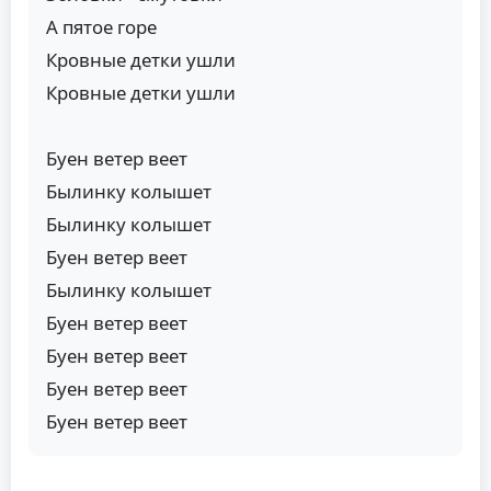
А пятое горе
Кровные детки ушли
Кровные детки ушли
Буен ветер веет
Былинку колышет
Былинку колышет
Буен ветер веет
Былинку колышет
Буен ветер веет
Буен ветер веет
Буен ветер веет
Буен ветер веет