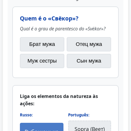
Quem é o «Свёкор»?
Qual é o grau de parentesco do «Svёkor»?
Брат мужа
Отец мужа
Муж сестры
Сын мужа
Liga os elementos da natureza às
ações:
Russo:
Português:
Sopra (Веет)