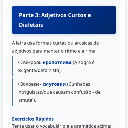
Parte 3: Adjetivos Curtos e
Dialetais
A letra usa formas curtas ou arcaicas de
adjetivos para manter o ritmo e a rima:
• Свекровь
кропотлива
(A sogra é
exigente/detalhista).
• Золовки -
смутовки
(Cunhadas
intriguistas/que causam confusão - de
'smuta').
Exercícios Rápidos
Tenta usar o vocabulário e a gramática acima: