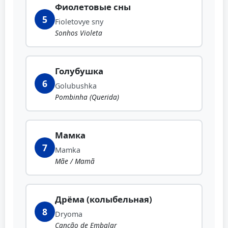
Фиолетовые сны
5
Fioletovye sny
Sonhos Violeta
Голубушка
6
Golubushka
Pombinha (Querida)
Мамка
7
Mamka
Mãe / Mamã
Дрёма (колыбельная)
8
Dryoma
Canção de Embalar