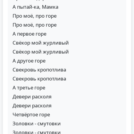
А пытай-ка, Мамка
Про моё, про горе
Про моё, про горе
А первое горе
Свёкор мой журливый
Свёкор мой журливый
А другое горе
Свекровь кропотлива
Свекровь кропотлива
А третье горе
Девери расколя
Девери расколя
Четвёртое горе
Золовки - смутовки
Золовки - смутовки