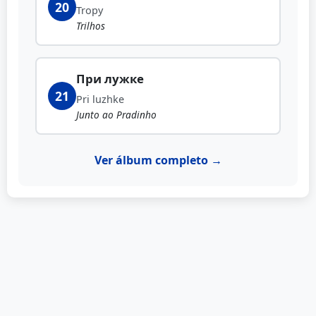
20
Tropy
Trilhos
При лужке
21
Pri luzhke
Junto ao Pradinho
Ver álbum completo →