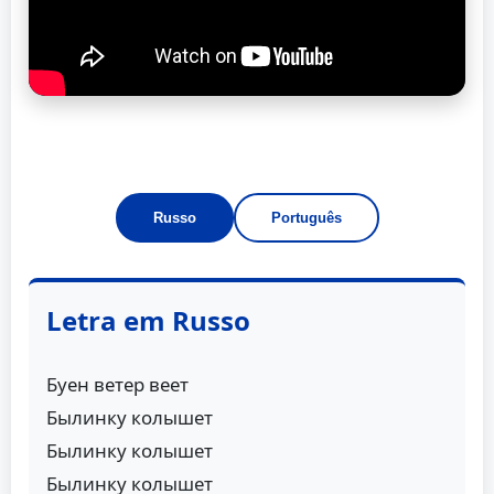
Russo
Português
Letra em Russo
Буен ветер веет
Былинку колышет
Былинку колышет
Былинку колышет