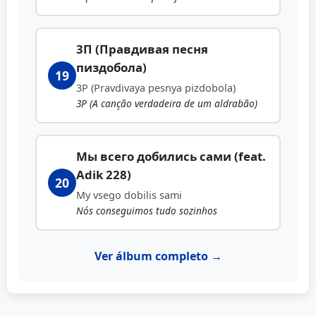
3П (Правдивая песня
пиздобола)
19
3P (Pravdivaya pesnya pizdobola)
3P (A canção verdadeira de um aldrabão)
Мы всего добились сами (feat.
Adik 228)
20
My vsego dobilis sami
Nós conseguimos tudo sozinhos
Ver álbum completo →