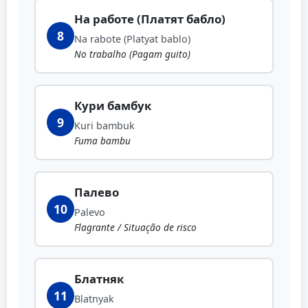
На работе (Платят бабло)
8
Na rabote (Platyat bablo)
No trabalho (Pagam guito)
Кури бамбук
9
Kuri bambuk
Fuma bambu
Палево
10
Palevo
Flagrante / Situação de risco
Блатняк
11
Blatnyak