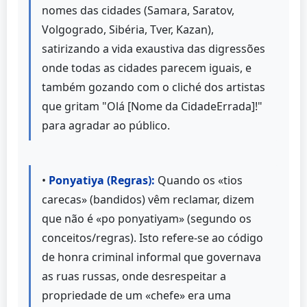
nomes das cidades (Samara, Saratov,
Volgogrado, Sibéria, Tver, Kazan),
satirizando a vida exaustiva das digressões
onde todas as cidades parecem iguais, e
também gozando com o cliché dos artistas
que gritam "Olá [Nome da CidadeErrada]!"
para agradar ao público.
•
Ponyatiya (Regras):
Quando os «tios
carecas» (bandidos) vêm reclamar, dizem
que não é «po ponyatiyam» (segundo os
conceitos/regras). Isto refere-se ao código
de honra criminal informal que governava
as ruas russas, onde desrespeitar a
propriedade de um «chefe» era uma