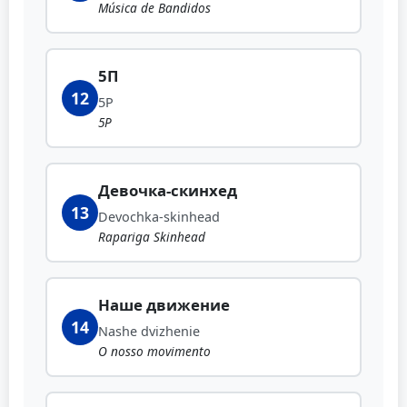
Música de Bandidos
5П
12
5P
5P
Девочка-скинхед
13
Devochka-skinhead
Rapariga Skinhead
Наше движение
14
Nashe dvizhenie
O nosso movimento