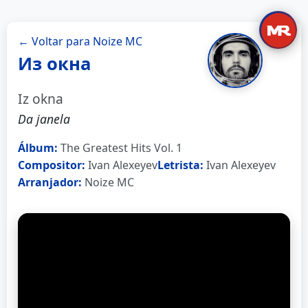
← Voltar para Noize MC
Из окна
Iz okna
Da janela
Álbum:
The Greatest Hits Vol. 1
Compositor:
Ivan Alexeyev
Letrista:
Ivan Alexeyev
Arranjador:
Noize MC