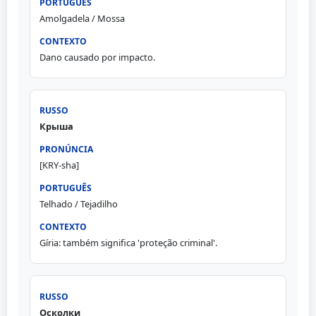
Amolgadela / Mossa
Dano causado por impacto.
Крыша
[KRY-sha]
Telhado / Tejadilho
Gíria: também significa 'proteção criminal'.
Осколки