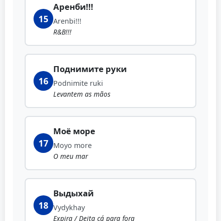
Аренби!!!
15
Arenbi!!!
R&B!!!
Поднимите руки
16
Podnimite ruki
Levantem as mãos
Моё море
17
Moyo more
O meu mar
Выдыхай
18
Vydykhay
Expira / Deita cá para fora