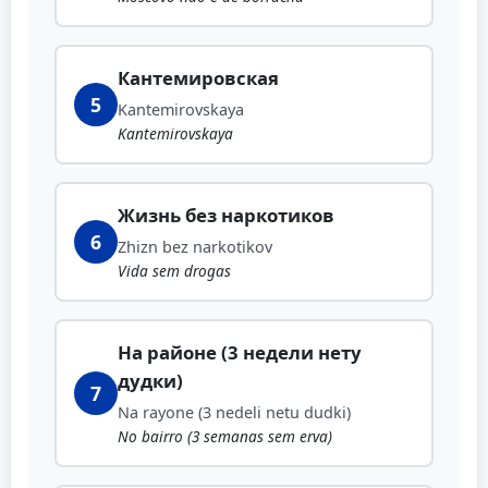
Кантемировская
5
Kantemirovskaya
Kantemirovskaya
Жизнь без наркотиков
6
Zhizn bez narkotikov
Vida sem drogas
На районе (3 недели нету
дудки)
7
Na rayone (3 nedeli netu dudki)
No bairro (3 semanas sem erva)