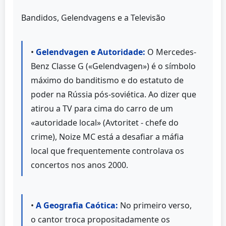
Bandidos, Gelendvagens e a Televisão
•
Gelendvagen e Autoridade:
O Mercedes-
Benz Classe G («Gelendvagen») é o símbolo
máximo do banditismo e do estatuto de
poder na Rússia pós-soviética. Ao dizer que
atirou a TV para cima do carro de um
«autoridade local» (Avtoritet - chefe do
crime), Noize MC está a desafiar a máfia
local que frequentemente controlava os
concertos nos anos 2000.
•
A Geografia Caótica:
No primeiro verso,
o cantor troca propositadamente os