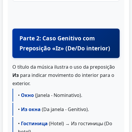
Parte 2: Caso Genitivo com
Preposição «Iz» (De/Do interior)
O título da música ilustra o uso da preposição
Из
para indicar movimento do interior para o
exterior.
•
Окно
(Janela - Nominativo).
•
Из окна
(Da janela - Genitivo).
•
Гостиница
(Hotel) → Из гостиницы (Do
hotel).