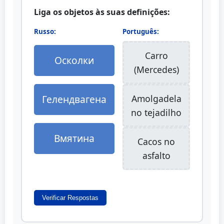
Liga os objetos às suas definições:
Russo:
Português:
Carro
Осколки
(Mercedes)
Гелендвагена
Amolgadela
no tejadilho
Вмятина
Cacos no
asfalto
Verificar Respostas