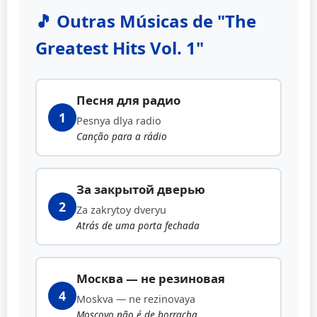
🎵 Outras Músicas de "The
Greatest Hits Vol. 1"
Песня для радио
1
Pesnya dlya radio
Canção para a rádio
За закрытой дверью
2
Za zakrytoy dveryu
Atrás de uma porta fechada
Москва — не резиновая
4
Moskva — ne rezinovaya
Moscovo não é de borracha