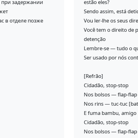
е при задержании
estão eles?
жет
Sendo assim, está deti
с в отделе позже
Vou ler-lhe os seus di
Você tem o direito de 
detenção
Lembre-se — tudo o que
Ser usado por nós cont
[Refrão]
Cidadão, stop-stop
Nos bolsos — flap-flap 
Nos rins — tuc-tuc [ba
E fuma bambu, amigo
Cidadão, stop-stop
Nos bolsos — flap-flap