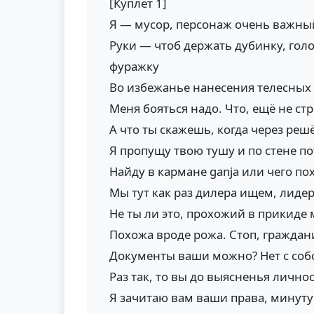
[Куплет 1]
Я — мусор, персонаж очень важны
Руки — чтоб держать дубинку, гол
фуражку
Во избежанье нанесения телесных
Меня бояться надо. Что, ещё не ст
А что ты скажешь, когда через ре
Я пропущу твою тушу и по стене п
Найду в кармане ganja или чего по
Мы тут как раз дилера ищем, лиде
Не ты ли это, прохожий в прикид
Похожа вроде рожа. Стоп, гражда
Документы ваши можно? Нет с собо
Раз так, то вы до выясненья личн
Я зачитаю вам ваши права, минут