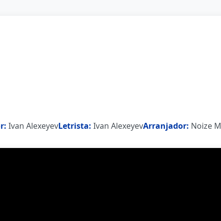
r:
Ivan Alexeyev
Letrista:
Ivan Alexeyev
Arranjador:
Noize 