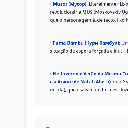
•
Musor (Мусор):
Literalmente «Lixo
revolucionária
MUS
(Moskovskiy Ugo
que o personagem é, de facto, lixo
•
Fuma Bambu (Кури бамбук):
Uma
situação de espera forçada e inútil.
•
No Inverno e Verão da Mesma Co
é a
Árvore de Natal (Abeto)
, que é
milícia), que usavam uniformes cin