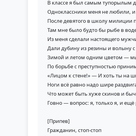
В классе я был самым тупорылым 
Одноклассники меня не любили, и 
После девятого в школу милиции 
Там мне было будто бы рыбе в вод
Из меня сделали настоящего мужч
Дали дубину из резины и волыну 
Зимой и летом одним цветом — м
По борьбе с преступностью прини
«Лицом к стене!» — И хоть ты на ш
Ноги всё равно надо шире раздвиг
Что может быть хуже скинов и быч
Говно — вопрос: я, только я, и ещё 
[Припев]
Гражданин, стоп-стоп