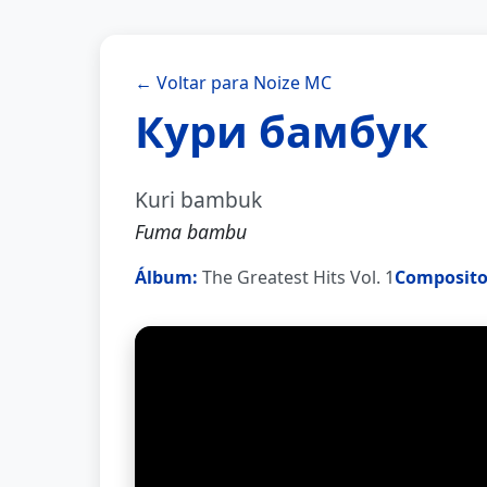
← Voltar para Noize MC
Кури бамбук
Kuri bambuk
Fuma bambu
Álbum:
The Greatest Hits Vol. 1
Composito