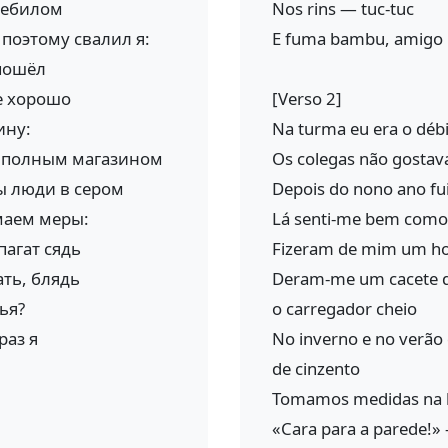
дебилом
Nos rins — tuc-tuc
поэтому свалил я:
E fuma bambu, amigo
пошёл
е хорошо
[Verso 2]
ину:
Na turma eu era o débi
с полным магазином
Os colegas não gostava
ы люди в сером
Depois do nono ano fui 
маем меры:
Lá senti-me bem como
пагат сядь
Fizeram de mim um h
ать, блядь
Deram-me um cacete d
ья?
o carregador cheio
раз я
No inverno e no verã
de cinzento
Tomamos medidas na lu
«Cara para a parede!»