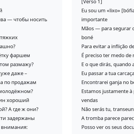
[Verso 1]
й
Eu sou um «lixo» [bóf
ова — чтобы носить
importante
Mãos — para segurar o
 тяжких
boné
рашно?
Para evitar a inflição 
шётку фаршем
É preciso ter medo de
отом размажу?
E o que dirás, quando 
хуже даже –
Eu passar a tua carcaç
ра по продажам
Encontrarei ganja no bo
е молодёжном?
Estamos justamente à 
нин хороший
vendas
й? А где ж они?
Não serás tu, transeu
ости задержаны
A tromba parece parec
у внимания:
Posso ver os seus doc