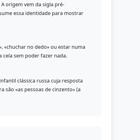
. A origem vem da sigla pré-
ssume essa identidade para mostrar
a», «chuchar no dedo» ou estar numa
na cela sem poder fazer nada.
antil clássica russa cuja resposta
ra são «as pessoas de cinzento» (a