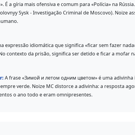
». É a gíria mais ofensiva e comum para «Polícia» na Rússia
lovnyy Sysk - Investigação Criminal de Moscovo). Noize a
 humano.
 expressão idiomática que significa «ficar sem fazer nad
 No contexto da prisão, significa ser detido e ficar a mofar 
r:
A frase «Зимой и летом одним цветом» é uma adivinha inf
 sempre verde. Noize MC distorce a adivinha: a resposta ago
zentos o ano todo e eram omnipresentes.