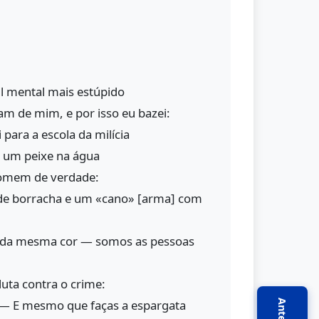
l mental mais estúpido
m de mim, e por isso eu bazei:
para a escola da milícia
 um peixe na água
omem de verdade:
e borracha e um «cano» [arma] com
o da mesma cor — somos as pessoas
ta contra o crime:
 — E mesmo que faças a espargata