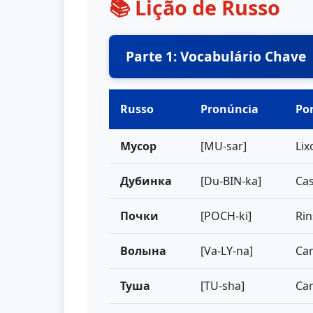
📚 Lição de Russo
Parte 1: Vocabulário Chave
Russo
Pronúncia
Po
Мусор
[MU-sar]
Lix
Дубинка
[Du-BIN-ka]
Cas
Почки
[POCH-ki]
Rin
Волына
[Va-LY-na]
Can
Туша
[TU-sha]
Car