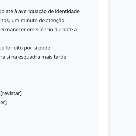
do até à averiguação de identidade
reitos, um minuto de atenção:
permanecer em silêncio durante a
 for dito por si pode
ra si na esquadra mais tarde
[revistar]
ter]