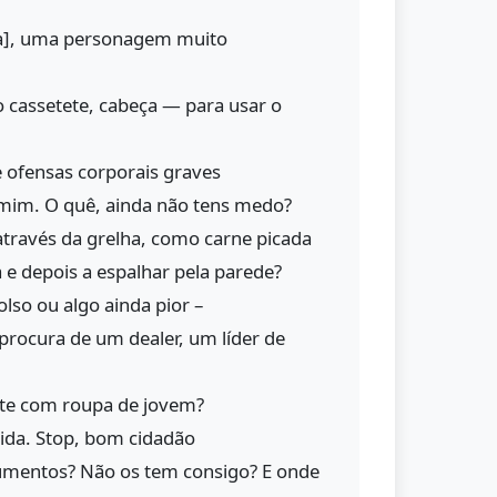
ia], uma personagem muito
 cassetete, cabeça — para usar o
de ofensas corporais graves
 mim. O quê, ainda não tens medo?
através da grelha, como carne picada
a e depois a espalhar pela parede?
lso ou algo ainda pior –
procura de um dealer, um líder de
nte com roupa de jovem?
ida. Stop, bom cidadão
umentos? Não os tem consigo? E onde