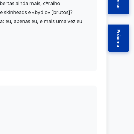
Anterior
bertas ainda mais, c*ralho
e skinheads e «bydlo» [brutos]?
: eu, apenas eu, e mais uma vez eu
Próxima