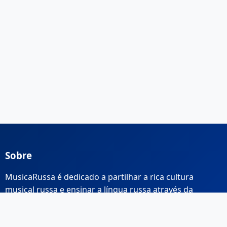
Sobre
MusicaRussa é dedicado a partilhar a rica cultura
musical russa e ensinar a língua russa através da
música.