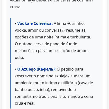
russa:
•
Vodka e Conversa:
A linha «Carinho,
vodka, amor ou conversa?» resume as
opções de uma noite íntima e turbulenta.
O outono serve de pano de fundo
melancólico para uma relação de amor-
ódio.
•
O Azulejo (Кафель):
O pedido para
«escrever o nome no azulejo» sugere um
ambiente muito íntimo e utilitário (casa de
banho ou cozinha), removendo o
romantismo tradicional e tornando a cena
crua e real.