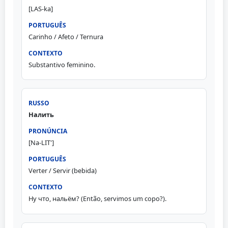
[LAS-ka]
Carinho / Afeto / Ternura
Substantivo feminino.
Налить
[Na-LIT']
Verter / Servir (bebida)
Ну что, нальём? (Então, servimos um copo?).