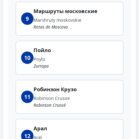
Маршруты московские
9
Marshruty moskovskie
Rotas de Moscovo
Пойло
10
Poylo
Zurrapa
Робинзон Крузо
11
Robinson Crusoe
Robinson Crusoé
Арал
12
Aral