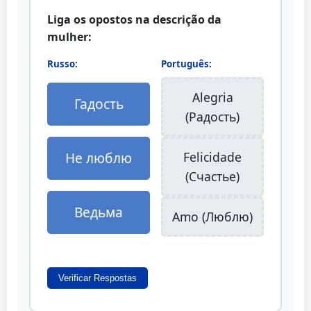
Liga os opostos na descrição da
mulher:
Russo:
Português:
Alegria
Гадость
(Радость)
Не люблю
Felicidade
(Счастье)
Ведьма
Amo (Люблю)
Verificar Respostas