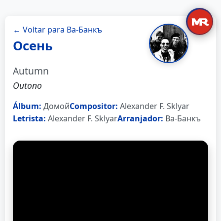
← Voltar para Ва-Банкъ
Осень
Autumn
Outono
Álbum:
Домой
Compositor:
Alexander F. Sklyar
Letrista:
Alexander F. Sklyar
Arranjador:
Ва-Банкъ