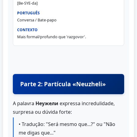
[Be-SYE-da]
Conversa / Bate-papo
Mais formal/profundo que 'razgovor'.
Parte 2: Partícula «Neuzheli»
A palavra
Неужели
expressa incredulidade,
surpresa ou dúvida forte:
• Tradução: "Será mesmo que...?" ou "Não
me digas que..."