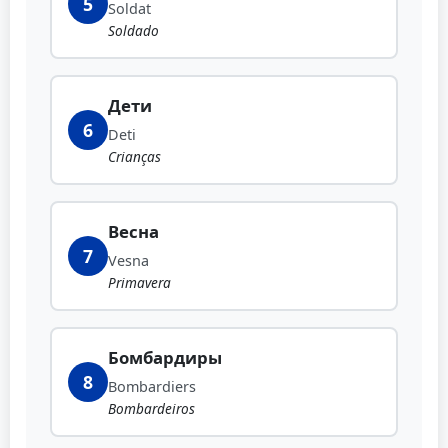
5
Soldat
Soldado
Дети
6
Deti
Crianças
Весна
7
Vesna
Primavera
Бомбардиры
8
Bombardiers
Bombardeiros