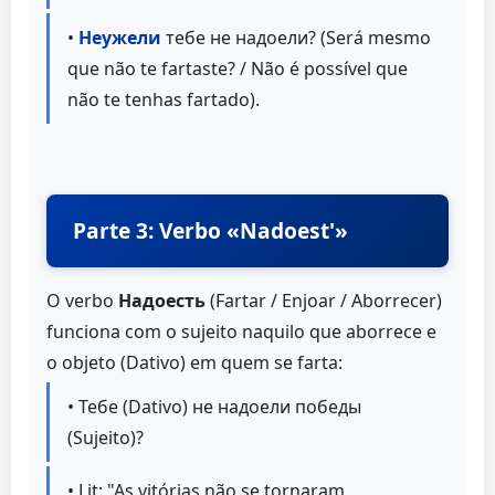
•
Неужели
тебе не надоели? (Será mesmo
que não te fartaste? / Não é possível que
não te tenhas fartado).
Parte 3: Verbo «Nadoest'»
O verbo
Надоесть
(Fartar / Enjoar / Aborrecer)
funciona com o sujeito naquilo que aborrece e
o objeto (Dativo) em quem se farta:
• Тебе (Dativo) не надоели победы
(Sujeito)?
• Lit: "As vitórias não se tornaram