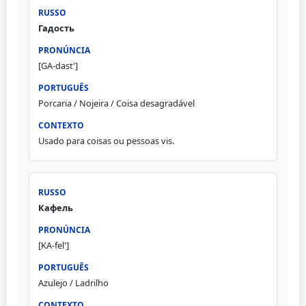
Гадость
[GA-dast']
Porcaria / Nojeira / Coisa desagradável
Usado para coisas ou pessoas vis.
Кафель
[KA-fel']
Azulejo / Ladrilho