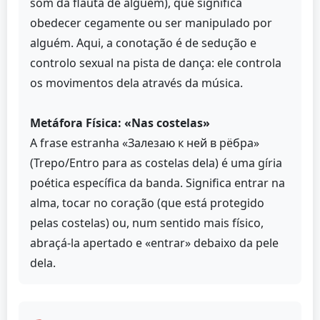
som da flauta de alguém), que significa
obedecer cegamente ou ser manipulado por
alguém. Aqui, a conotação é de sedução e
controlo sexual na pista de dança: ele controla
os movimentos dela através da música.
Metáfora Física: «Nas costelas»
A frase estranha «Залезаю к ней в рёбра»
(Trepo/Entro para as costelas dela) é uma gíria
poética específica da banda. Significa entrar na
alma, tocar no coração (que está protegido
pelas costelas) ou, num sentido mais físico,
abraçá-la apertado e «entrar» debaixo da pele
dela.