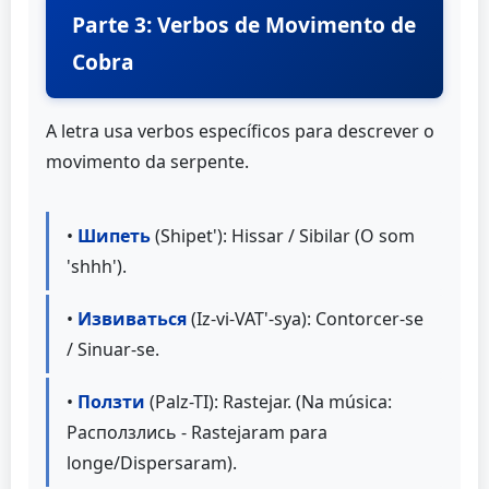
Parte 3: Verbos de Movimento de
Cobra
A letra usa verbos específicos para descrever o
movimento da serpente.
•
Шипеть
(Shipet'): Hissar / Sibilar (O som
'shhh').
•
Извиваться
(Iz-vi-VAT'-sya): Contorcer-se
/ Sinuar-se.
•
Ползти
(Palz-TI): Rastejar. (Na música:
Расползлись - Rastejaram para
longe/Dispersaram).