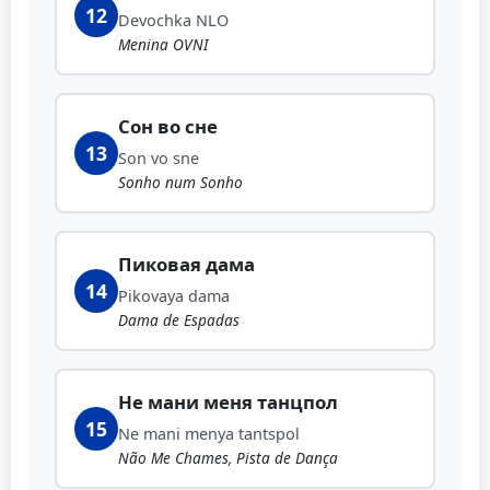
12
Devochka NLO
Menina OVNI
Сон во сне
13
Son vo sne
Sonho num Sonho
Пиковая дама
14
Pikovaya dama
Dama de Espadas
Не мани меня танцпол
15
Ne mani menya tantspol
Não Me Chames, Pista de Dança