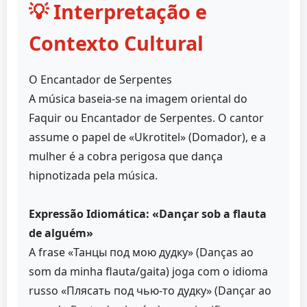
💡 Interpretação e
Contexto Cultural
O Encantador de Serpentes
A música baseia-se na imagem oriental do
Faquir ou Encantador de Serpentes. O cantor
assume o papel de «Ukrotitel» (Domador), e a
mulher é a cobra perigosa que dança
hipnotizada pela música.
Expressão Idiomática: «Dançar sob a flauta
de alguém»
A frase «Танцы под мою дудку» (Danças ao
som da minha flauta/gaita) joga com o idioma
russo «Плясать под чью-то дудку» (Dançar ao