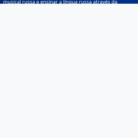
musical russa e ensinar a língua russa através da
música.
Links Rápidos
Início
Sobre Nós
Contacto
Email: info@musicarussa.com
Legal
Privacidade
Termos de Utilização