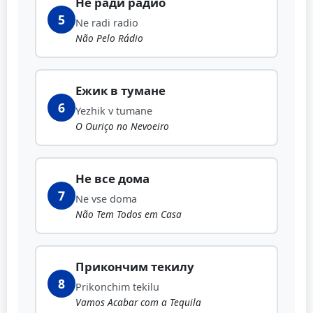
Не ради радио
5
Ne radi radio
Não Pelo Rádio
Ежик в тумане
6
Yezhik v tumane
O Ouriço no Nevoeiro
Не все дома
7
Ne vse doma
Não Tem Todos em Casa
Прикончим текилу
8
Prikonchim tekilu
Vamos Acabar com a Tequila