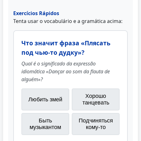
Exercícios Rápidos
Tenta usar o vocabulário e a gramática acima:
Что значит фраза «Плясать
под чью-то дудку»?
Qual é o significado da expressão
idiomática «Dançar ao som da flauta de
alguém»?
Хорошо
Любить змей
танцевать
Быть
Подчиняться
музыкантом
кому-то