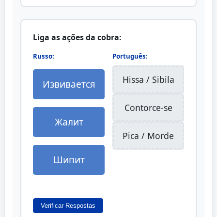
Liga as ações da cobra:
Russo:
Português:
Hissa / Sibila
Извивается
Contorce-se
Жалит
Pica / Morde
Шипит
Verificar Respostas