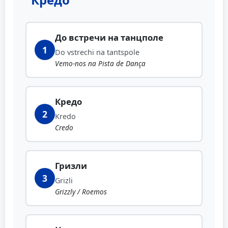
До встречи на танцполе
1
Do vstrechi na tantspole
Vemo-nos na Pista de Dança
Кредо
2
Kredo
Credo
Гризли
3
Grizli
Grizzly / Roemos