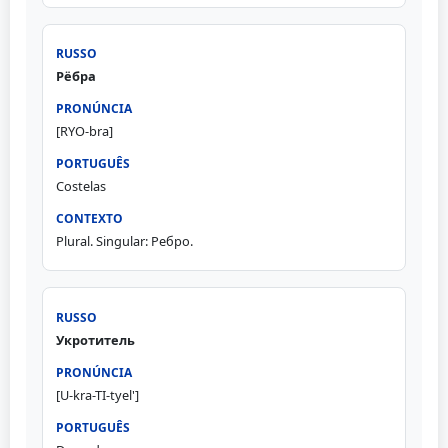
Рёбра
[RYO-bra]
Costelas
Plural. Singular: Ребро.
Укротитель
[U-kra-TI-tyel']