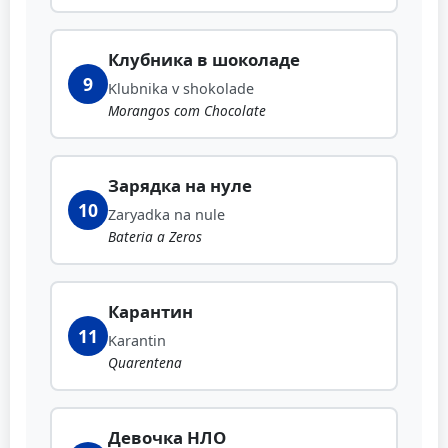
Клубника в шоколаде
9
Klubnika v shokolade
Morangos com Chocolate
Зарядка на нуле
10
Zaryadka na nule
Bateria a Zeros
Карантин
11
Karantin
Quarentena
Девочка НЛО