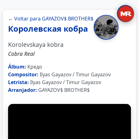
← Voltar para GAYAZOV$ BROTHER$
Королевская кобра
Korolevskaya kobra
Cobra Real
Álbum:
Кредо
Compositor:
Ilyas Gayazov / Timur Gayazov
Letrista:
Ilyas Gayazov / Timur Gayazov
Arranjador:
GAYAZOV$ BROTHER$