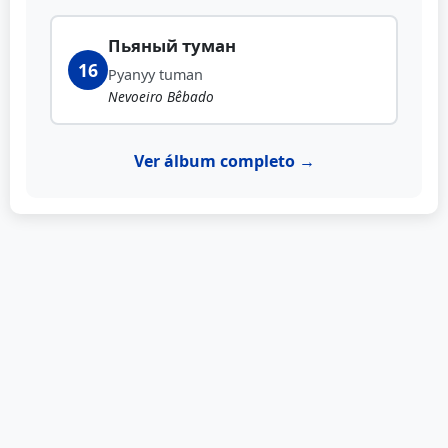
Пьяный туман
16
Pyanyy tuman
Nevoeiro Bêbado
Ver álbum completo →