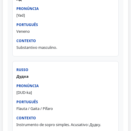
[Yad]
Veneno
Substantivo masculino.
Дудка
[DUD-ka]
Flauta / Gaita / Pífaro
Instrumento de sopro simples. Acusativo: Дудку.