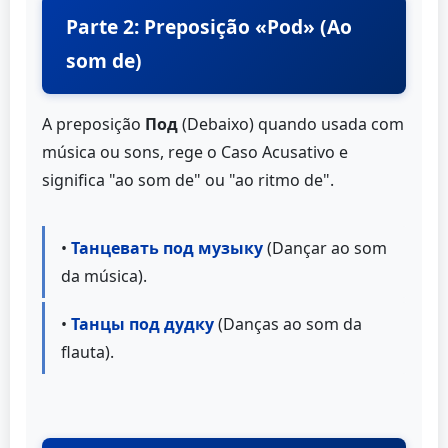
Parte 2: Preposição «Pod» (Ao
som de)
A preposição
Под
(Debaixo) quando usada com
música ou sons, rege o Caso Acusativo e
significa "ao som de" ou "ao ritmo de".
•
Танцевать под музыку
(Dançar ao som
da música).
•
Танцы под дудку
(Danças ao som da
flauta).