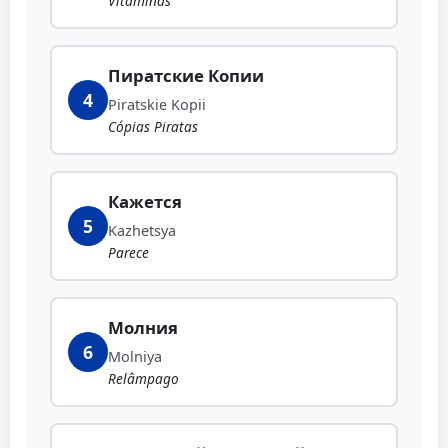
Vitaminas
Пиратские Копии
4
Piratskie Kopii
Cópias Piratas
Кажется
5
Kazhetsya
Parece
Молния
6
Molniya
Relâmpago