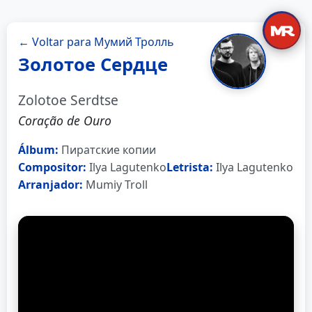
← Voltar para Мумий Тролль
Золотое Сердце
Zolotoe Serdtse
Coração de Ouro
Álbum:
Пиратские копии
Compositor:
Ilya Lagutenko
Letrista:
Ilya Lagutenko
Arranjador:
Mumiy Troll