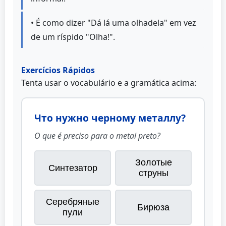
• É como dizer "Dá lá uma olhadela" em vez
de um ríspido "Olha!".
Exercícios Rápidos
Tenta usar o vocabulário e a gramática acima:
Что нужно черному металлу?
O que é preciso para o metal preto?
Золотые
Синтезатор
струны
Серебряные
Бирюза
пули