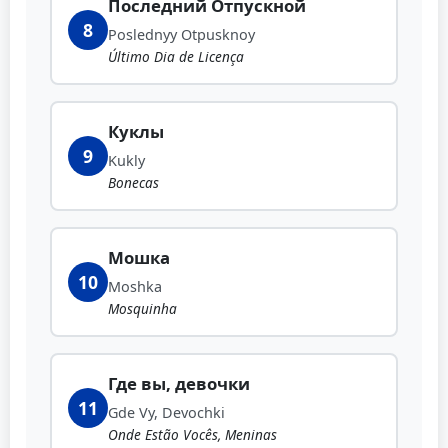
Последний Отпускной
8
Poslednyy Otpusknoy
Último Dia de Licença
Куклы
9
Kukly
Bonecas
Мошка
10
Moshka
Mosquinha
Где вы, девочки
11
Gde Vy, Devochki
Onde Estão Vocês, Meninas