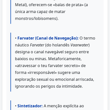
Metal), oferecem-se «balas de prata» (a
única arma capaz de matar
monstros/lobisomens).
•
Farvater (Canal de Navegação):
O termo
náutico
Farvater
(do holandês
Vaarwater
)
designa o canal navegável seguro entre
baixios ou minas. Metaforicamente,
«atravessar o teu farvater secreto» de
forma «irresponsável» sugere uma
exploração sexual ou emocional arriscada,
ignorando os perigos da intimidade.
•
Sintetizador:
A menção explícita ao