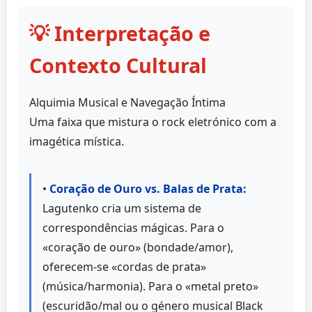
💡 Interpretação e
Contexto Cultural
Alquimia Musical e Navegação Íntima
Uma faixa que mistura o rock eletrónico com a
imagética mística.
•
Coração de Ouro vs. Balas de Prata:
Lagutenko cria um sistema de
correspondências mágicas. Para o
«coração de ouro» (bondade/amor),
oferecem-se «cordas de prata»
(música/harmonia). Para o «metal preto»
(escuridão/mal ou o género musical Black