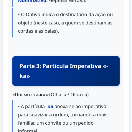
Nominativo:
Черный металл.
• O Dativo indica o destinatário da ação ou
objeto (neste caso, a quem se destinam as
cordas e as balas).
Parte 3: Partícula Imperativa «-
ka»
«Посмотри
-ка
» (Olha lá / Olha cá).
• A partícula
-ка
anexa-se ao imperativo
para suavizar a ordem, tornando-a mais
familiar, um convite ou um pedido
informal.