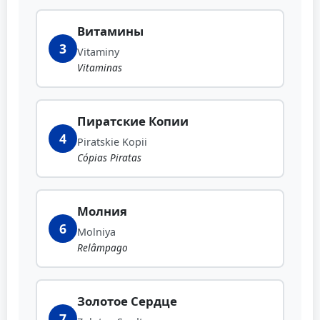
Витамины
3
Vitaminy
Vitaminas
Пиратские Копии
4
Piratskie Kopii
Cópias Piratas
Молния
6
Molniya
Relâmpago
Золотое Сердце
7