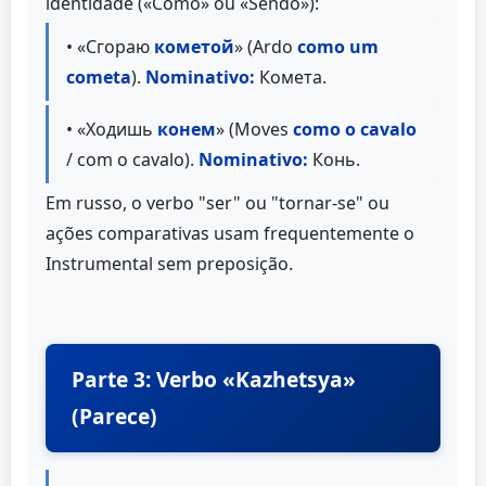
identidade («Como» ou «Sendo»):
• «Сгораю
кометой
» (Ardo
como um
cometa
).
Nominativo:
Комета.
• «Ходишь
конем
» (Moves
como o cavalo
/ com o cavalo).
Nominativo:
Конь.
Em russo, o verbo "ser" ou "tornar-se" ou
ações comparativas usam frequentemente o
Instrumental sem preposição.
Parte 3: Verbo «Kazhetsya»
(Parece)