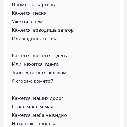
Промокла картечь
Кажется, песня
Уже ни о чем
Кажется, взводишь затвор
Или ходишь конем
Кажется, кажется, здесь
Или, кажется, где-то
Ты крестишься звездам
Я сгораю кометой
Кажется, наших дорог
Стало малым-мало
Кажется, неба не видно
На глазах поволока