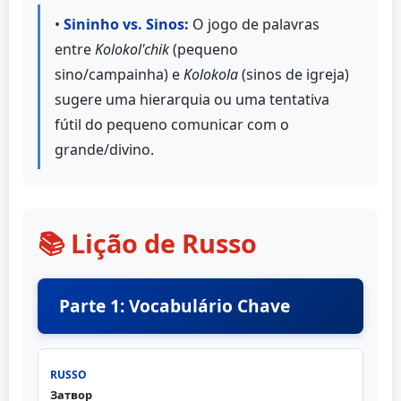
•
Sininho vs. Sinos:
O jogo de palavras
entre
Kolokol'chik
(pequeno
sino/campainha) e
Kolokola
(sinos de igreja)
sugere uma hierarquia ou uma tentativa
fútil do pequeno comunicar com o
grande/divino.
📚 Lição de Russo
Parte 1: Vocabulário Chave
Затвор