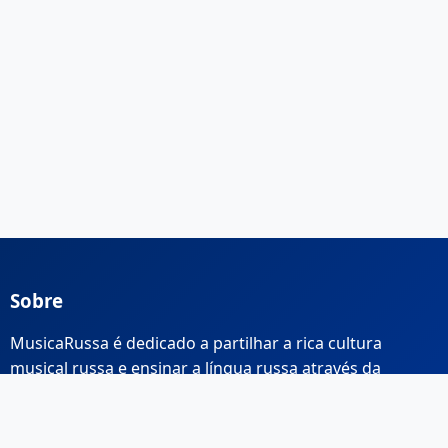
Sobre
MusicaRussa é dedicado a partilhar a rica cultura
musical russa e ensinar a língua russa através da
música.