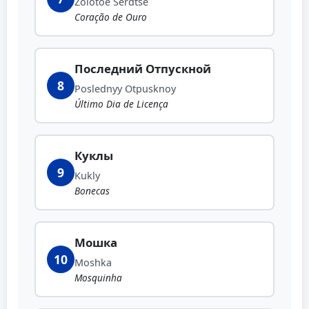
Zolotoe Serdtse
Coração de Ouro
Последний Отпускной
8
Poslednyy Otpusknoy
Último Dia de Licença
Куклы
9
Kukly
Bonecas
Мошка
10
Moshka
Mosquinha