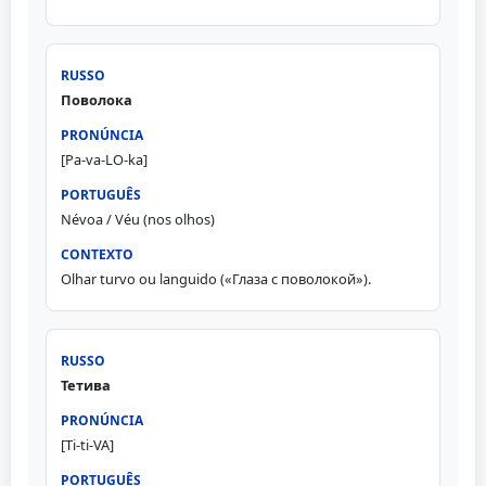
Поволока
[Pa-va-LO-ka]
Névoa / Véu (nos olhos)
Olhar turvo ou languido («Глаза с поволокой»).
Тетива
[Ti-ti-VA]