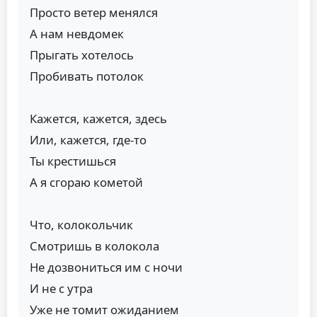
Просто ветер менялся
А нам невдомек
Прыгать хотелось
Пробивать потолок
Кажется, кажется, здесь
Или, кажется, где-то
Ты крестишься
А я сгораю кометой
Что, колокольчик
Смотришь в колокола
Не дозвониться им с ночи
И не с утра
Уже не томит ожиданием