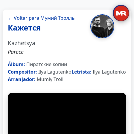
← Voltar para Мумий Тролль
Кажется
Kazhetsya
Parece
Álbum:
Пиратские копии
Compositor:
Ilya Lagutenko
Letrista:
Ilya Lagutenko
Arranjador:
Mumiy Troll