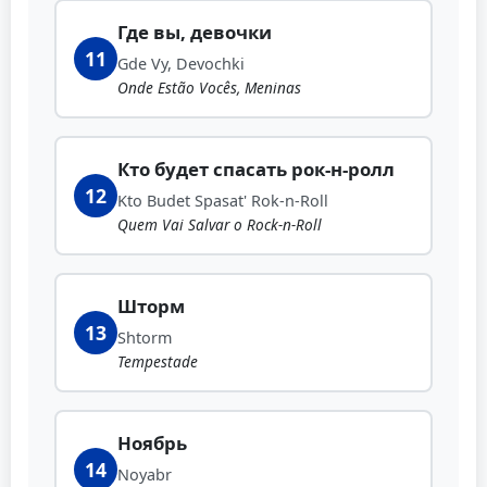
Где вы, девочки
11
Gde Vy, Devochki
Onde Estão Vocês, Meninas
Кто будет спасать рок-н-ролл
12
Kto Budet Spasat' Rok-n-Roll
Quem Vai Salvar o Rock-n-Roll
Шторм
13
Shtorm
Tempestade
Ноябрь
14
Noyabr