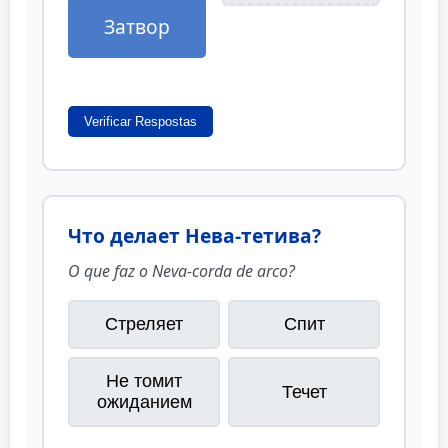
Затвор
Verificar Respostas
Что делает Нева-тетива?
O que faz o Neva-corda de arco?
Стреляет
Спит
Не томит
Течет
ожиданием