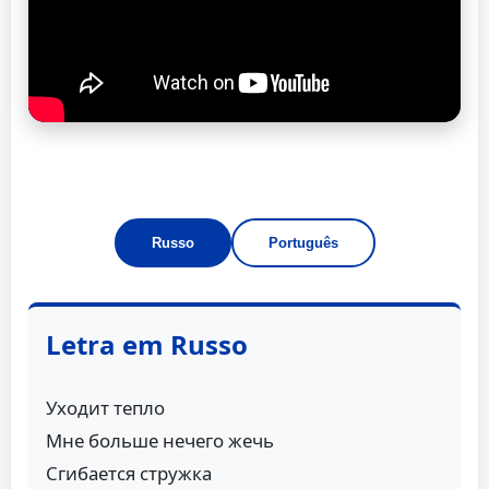
Russo
Português
Letra em Russo
Уходит тепло
Мне больше нечего жечь
Сгибается стружка