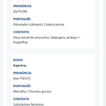
[Za-TVOR]
Obturador (câmara) / Culatra (arma)
Peça móvel de uma arma. «Взводить затвор» =
Engatilhar.
Картечь
[Kar-TYECH']
Metralha / Chumbo grosso
Substantivo feminino.