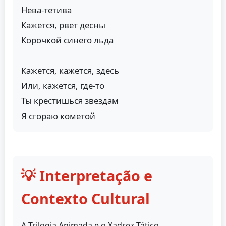
Нева-тетива
Кажется, рвет десны
Корочкой синего льда
Кажется, кажется, здесь
Или, кажется, где-то
Ты крестишься звездам
Я сгораю кометой
💡 Interpretação e
Contexto Cultural
A Trilogia Animada e o Xadrez Tático