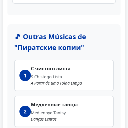
🎵 Outras Músicas de
"Пиратские копии"
С чистого листа
1
S Chistogo Lista
A Partir de uma Folha Limpa
Медленные танцы
2
Medlennye Tantsy
Danças Lentas