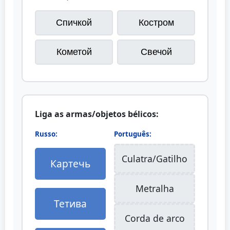
Спичкой
Костром
Кометой
Свечой
Liga as armas/objetos bélicos:
Russo:
Português:
Culatra/Gatilho
Картечь
Metralha
Тетива
Corda de arco