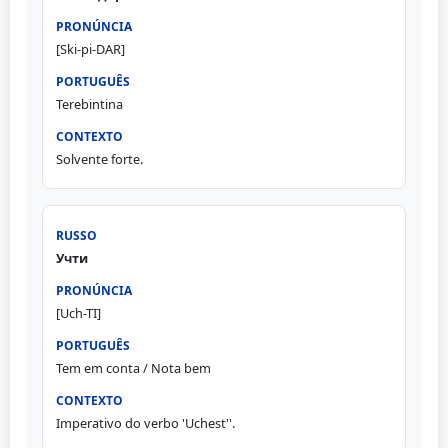
[Ski-pi-DAR]
Terebintina
Solvente forte.
Учти
[Uch-TI]
Tem em conta / Nota bem
Imperativo do verbo 'Uchest''.