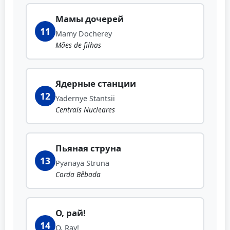
Мамы дочерей
11
Mamy Docherey
Mães de filhas
Ядерные станции
12
Yadernye Stantsii
Centrais Nucleares
Пьяная струна
13
Pyanaya Struna
Corda Bêbada
О, рай!
14
O, Ray!