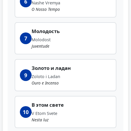
6
Nashe Vremya
O Nosso Tempo
Молодость
7
Molodost
Juventude
Золото и ладан
9
Zoloto i Ladan
Ouro e Incenso
В этом свете
10
V Etom Svete
Nesta luz