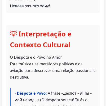
Невозможного хочу!
💡 Interpretação e
Contexto Cultural
O Déspota e o Povo no Amor
Esta música usa metáforas políticas e de
aviação para descrever uma relação passional e
destrutiva.
•
Déspota e Povo:
A frase «Деспот – я! Ты –
мой народ…» (O déspota sou eu! Tu és o