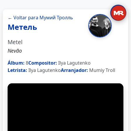
← Voltar para Мумий Тролль
Метель
Metel
Nevão
Álbum:
8
Compositor:
Ilya Lagutenko
Letrista:
Ilya Lagutenko
Arranjador:
Mumiy Troll