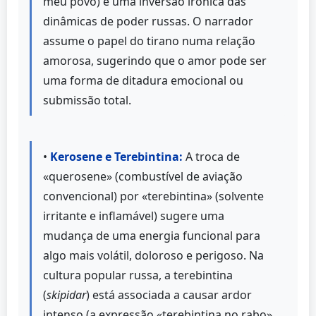
meu povo) é uma inversão irónica das
dinâmicas de poder russas. O narrador
assume o papel do tirano numa relação
amorosa, sugerindo que o amor pode ser
uma forma de ditadura emocional ou
submissão total.
•
Kerosene e Terebintina:
A troca de
«querosene» (combustível de aviação
convencional) por «terebintina» (solvente
irritante e inflamável) sugere uma
mudança de uma energia funcional para
algo mais volátil, doloroso e perigoso. Na
cultura popular russa, a terebintina
(
skipidar
) está associada a causar ardor
intenso (a expressão «terebintina no rabo»