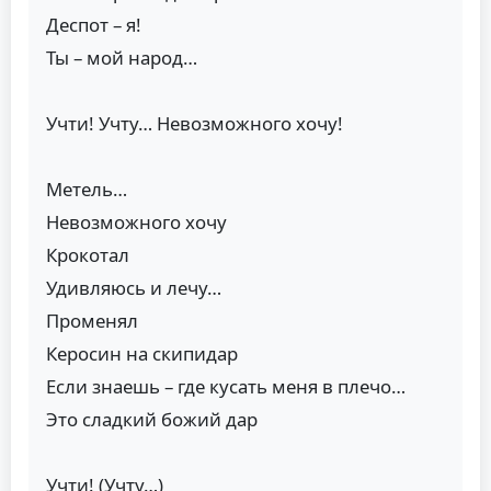
Деспот – я!
Ты – мой народ…
Учти! Учту… Невозможного хочу!
Метель…
Невозможного хочу
Крокотал
Удивляюсь и лечу…
Променял
Керосин на скипидар
Если знаешь – где кусать меня в плечо…
Это сладкий божий дар
Учти! (Учту…)