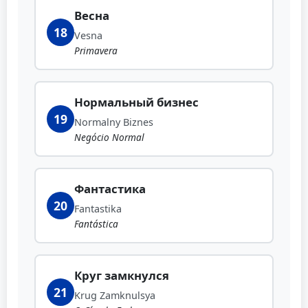
Весна
18
Vesna
Primavera
Нормальный бизнес
19
Normalny Biznes
Negócio Normal
Фантастика
20
Fantastika
Fantástica
Круг замкнулся
21
Krug Zamknulsya