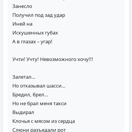
Занесло
Получил под зад удар
Иней на
Искушенных губах
А в глазах – угар!
Учти! Учту! Невозможного хочу!!!
Залетал…
Но отказывал шасси…
Бредил, брел…
Но не брал меня такси
Выдирал
Клочья с мясом из сердца
Слюни разъедали рот