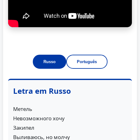
Russo
Português
Letra em Russo
Метель
Невозможного хочу
Закипел
Выливаюсь, но молчу