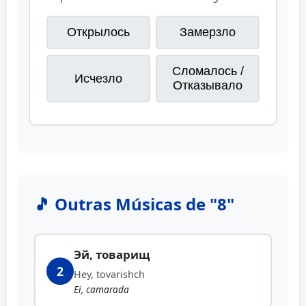
Открылось
Замерзло
Сломалось /
Исчезло
Отказывало
🎵 Outras Músicas de "8"
Эй, товарищ
2
Hey, tovarishch
Ei, camarada