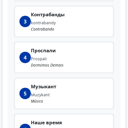
Контрабанды
3
kontrabandy
Contrabando
Проспали
4
Prospali
Dormimos Demais
Музыкант
5
Muzykant
Músico
Наше время