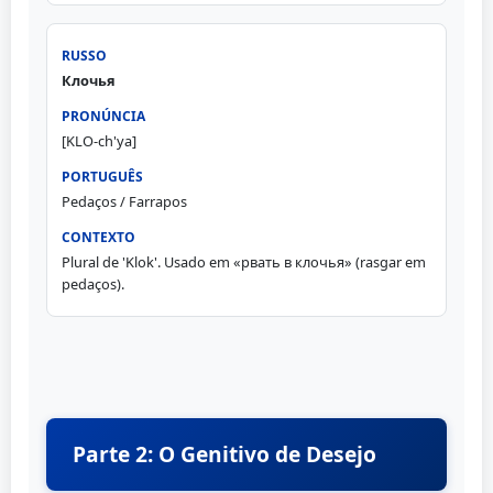
Клочья
[KLO-ch'ya]
Pedaços / Farrapos
Plural de 'Klok'. Usado em «рвать в клочья» (rasgar em
pedaços).
Parte 2: O Genitivo de Desejo