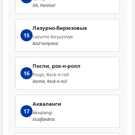
Oh, Paraíso!
Лазурно-бирюзовые
15
Lazurno-biryuzovye
Azul-turquesa
Поспи, рок-н-ролл
16
Pospi, Rock-n-roll
Dorme, Rock-n-roll
Акваланги
17
Akvalangi
Escafandros