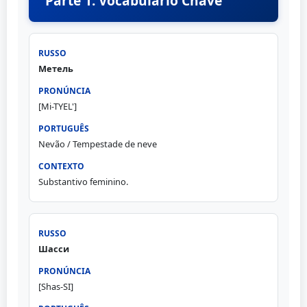
Parte 1: Vocabulário Chave
Метель
[Mi-TYEL']
Nevão / Tempestade de neve
Substantivo feminino.
Шасси
[Shas-SI]