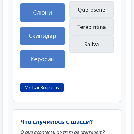
Querosene
Слюни
Terebintina
Скипидар
Saliva
Керосин
Verificar Respostas
Что случилось с шасси?
O que aconteceu ao trem de aterragem?