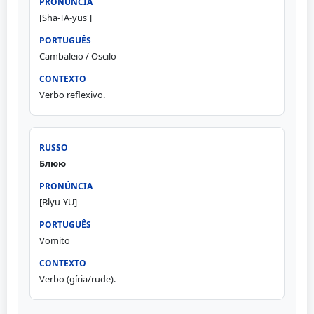
[Sha-TA-yus']
Cambaleio / Oscilo
Verbo reflexivo.
Блюю
[Blyu-YU]
Vomito
Verbo (gíria/rude).