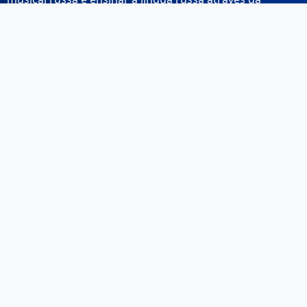
música.
Links Rápidos
Início
Sobre Nós
Contacto
Email: info@musicarussa.com
Legal
Privacidade
Termos de Utilização