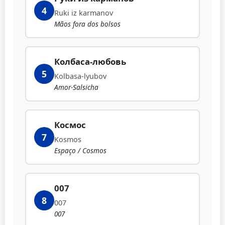
4
Ruki iz karmanov
Mãos fora dos bolsos
Колбаса-любовь
5
Kolbasa-lyubov
Amor-Salsicha
Космос
7
Kosmos
Espaço / Cosmos
007
8
007
007