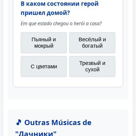
В каком состоянии герой
пришел домой?
Em que estado chegou o herói a casa?
Пьяный и
Весёлый и
мокрый
богатый
Трезвый и
С цветами
сухой
🎵 Outras Músicas de
"Дачники"