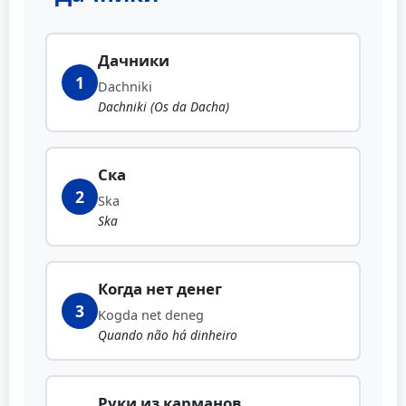
Дачники
1
Dachniki
Dachniki (Os da Dacha)
Ска
2
Ska
Ska
Когда нет денег
3
Kogda net deneg
Quando não há dinheiro
Руки из карманов