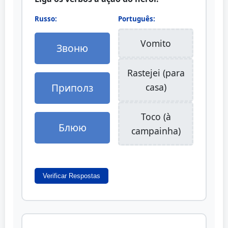
Russo:
Português:
Vomito
Звоню
Rastejei (para
Приполз
casa)
Toco (à
Блюю
campainha)
Verificar Respostas