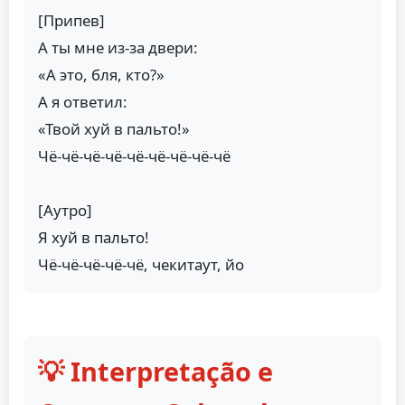
[Припев]
А ты мне из-за двери:
«А это, бля, кто?»
А я ответил:
«Твой хуй в пальто!»
Чё-чё-чё-чё-чё-чё-чё-чё-чё
[Аутро]
Я хуй в пальто!
Чё-чё-чё-чё-чё, чекитаут, йо
💡 Interpretação e