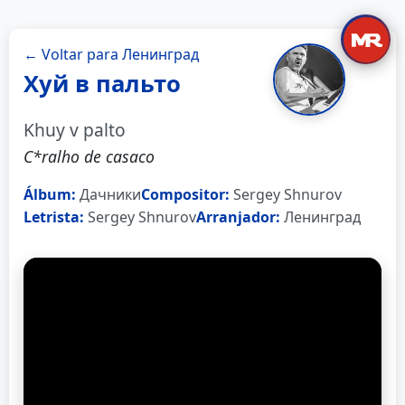
← Voltar para Ленинград
Хуй в пальто
Khuy v palto
C*ralho de casaco
Álbum:
Дачники
Compositor:
Sergey Shnurov
Letrista:
Sergey Shnurov
Arranjador:
Ленинград