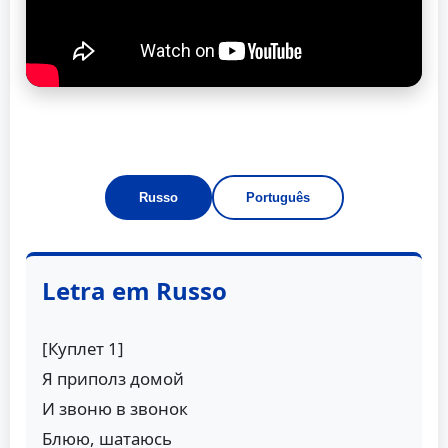
Russo
Português
Letra em Russo
[Куплет 1]
Я приполз домой
И звоню в звонок
Блюю, шатаюсь