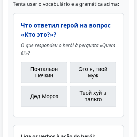
Tenta usar o vocabulário e a gramática acima:
Что ответил герой на вопрос
«Кто это?»?
O que respondeu o herói à pergunta «Quem
é?»?
Почтальон
Это я, твой
Печкин
муж
Твой хуй в
Дед Мороз
пальто
Liga os verbos à ação do herói: