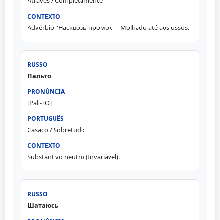
Através / Completamente
Advérbio. 'Насквозь промок' = Molhado até aos ossos.
Пальто
[Pal'-TO]
Casaco / Sobretudo
Substantivo neutro (Invariável).
Шатаюсь