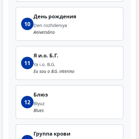
День рождения
10
Den rozhdeniya
Aniversário
Я и.о. Б.Г.
11
Ya i.o. B.G.
Eu sou o B.G. interino
Блюз
12
Blyuz
Blues
Группа крови