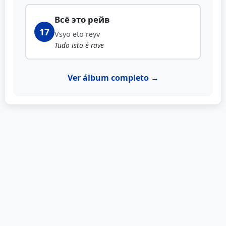
Всё это рейв
17
Vsyo eto reyv
Tudo isto é rave
Ver álbum completo →