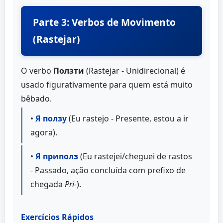
Parte 3: Verbos de Movimento
(Rastejar)
O verbo
Ползти
(Rastejar - Unidirecional) é
usado figurativamente para quem está muito
bêbado.
•
Я ползу
(Eu rastejo - Presente, estou a ir
agora).
•
Я приполз
(Eu rastejei/cheguei de rastos
- Passado, ação concluída com prefixo de
chegada
Pri-
).
Exercícios Rápidos