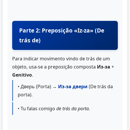
Parte 2: Preposição «Iz-za» (De
trás de)
Para indicar movimento vindo de trás de um
objeto, usa-se a preposição composta
Из-за
+
Genitivo
.
• Дверь (Porta) →
Из-за двери
(De trás da
porta).
• Tu falas comigo
de trás da porta
.