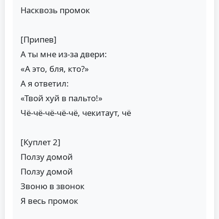
Насквозь промок
[Припев]
А ты мне из-за двери:
«А это, бля, кто?»
А я ответил:
«Твой хуй в пальто!»
Чё-чё-чё-чё-чё, чекитаут, чё
[Куплет 2]
Ползу домой
Ползу домой
Звоню в звонок
Я весь промок