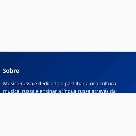
Sobre
MusicaRussa é dedicado a partilhar a rica cultura
musical russa e ensinar a língua russa através da
música.
Links Rápidos
Início