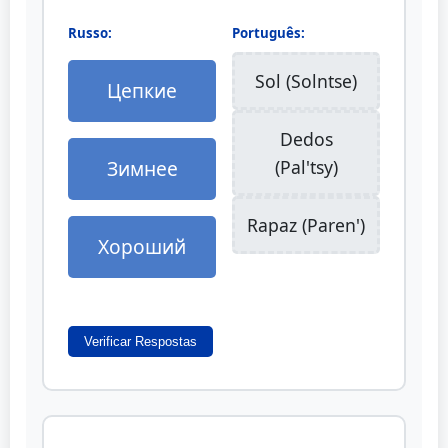
Russo:
Português:
Sol (Solntse)
Цепкие
Dedos
Зимнее
(Pal'tsy)
Rapaz (Paren')
Хороший
Verificar Respostas