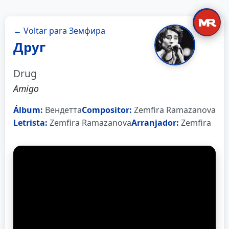
← Voltar para Земфира
Друг
Drug
Amigo
Álbum:
Вендетта
Compositor:
Zemfira Ramazanova
Letrista:
Zemfira Ramazanova
Arranjador:
Zemfira