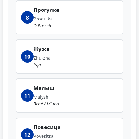
Прогулка
8
Progulka
O Passeio
Жужа
10
Zhu-zha
Juja
Малыш
11
Malysh
Bebé / Miúdo
Повесица
12
Povesitsa