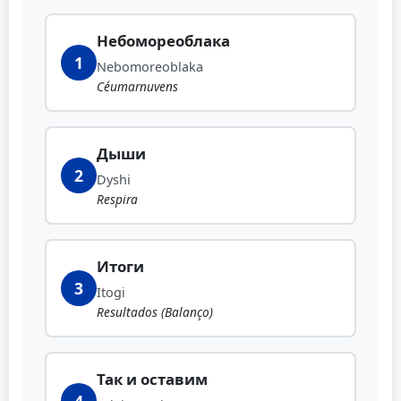
Небомореоблака
1
Nebomoreoblaka
Céumarnuvens
Дыши
2
Dyshi
Respira
Итоги
3
Itogi
Resultados (Balanço)
Так и оставим