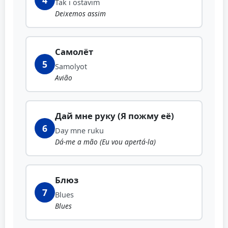
4
Tak i ostavim
Deixemos assim
Самолёт
5
Samolyot
Avião
Дай мне руку (Я пожму её)
6
Day mne ruku
Dá-me a mão (Eu vou apertá-la)
Блюз
7
Blues
Blues