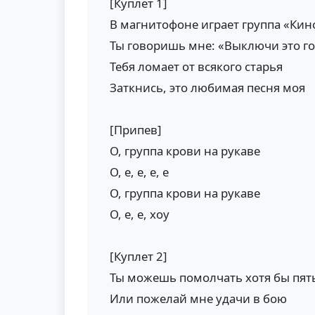
[Куплет 1]
В магнитофоне играет группа «Кин
Ты говоришь мне: «Выключи это г
Тебя ломает от всякого старья
Заткнись, это любимая песня моя
[Припев]
О, группа крови на рукаве
О, е, е, е, е
О, группа крови на рукаве
О, е, е, хоу
[Куплет 2]
Ты можешь помолчать хотя бы пят
Или пожелай мне удачи в бою