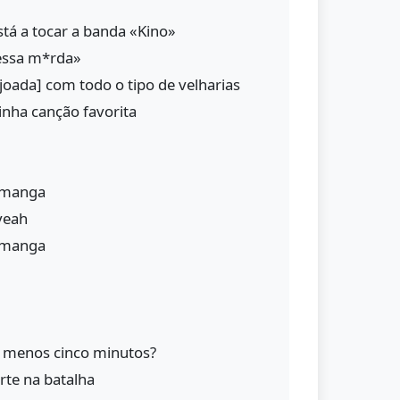
stá a tocar a banda «Kino»
 essa m*rda»
njoada] com todo o tipo de velharias
inha canção favorita
a manga
yeah
a manga
o menos cinco minutos?
rte na batalha