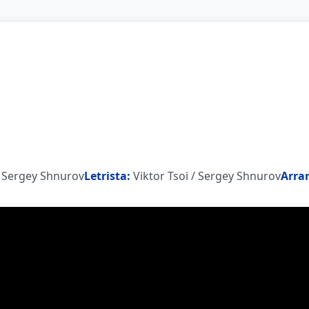
/ Sergey Shnurov
Letrista:
Viktor Tsoi / Sergey Shnurov
Arra