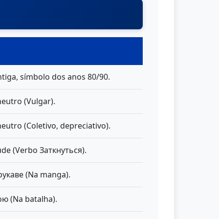
tiga, símbolo dos anos 80/90.
eutro (Vulgar).
eutro (Coletivo, depreciativo).
ude (Verbo Заткнуться).
 рукаве (Na manga).
ою (Na batalha).