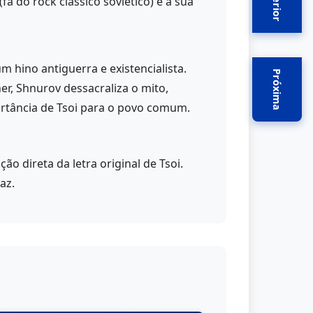
Anterior
ã do rock clássico soviético) e a sua
m hino antiguerra e existencialista.
Próxima
r, Shnurov dessacraliza o mito,
rtância de Tsoi para o povo comum.
 direta da letra original de Tsoi.
az.