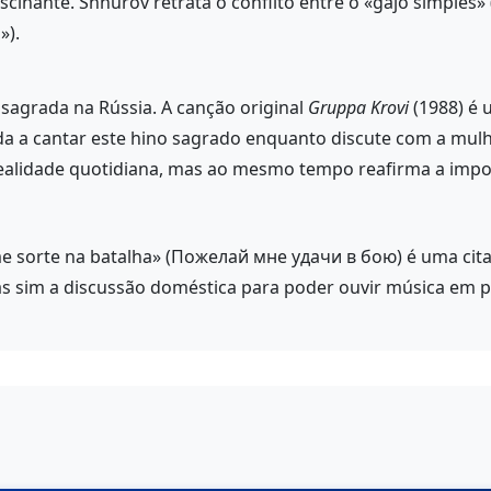
inante. Shnurov retrata o conflito entre o «gajo simples» (f
»).
sagrada na Rússia. A canção original
Gruppa Krovi
(1988) é u
 a cantar este hino sagrado enquanto discute com a mulhe
realidade quotidiana, mas ao mesmo tempo reafirma a impo
 sorte na batalha» (Пожелай мне удачи в бою) é uma citação
mas sim a discussão doméstica para poder ouvir música em p