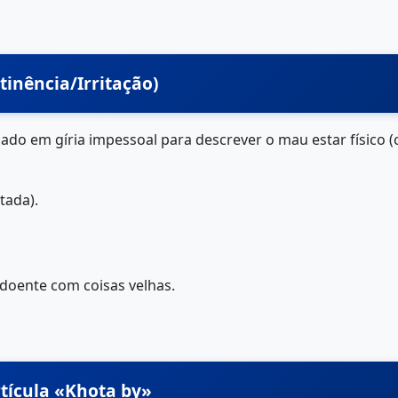
tinência/Irritação)
sado em gíria impessoal para descrever o mau estar físico 
tada).
 doente com coisas velhas.
rtícula «Khota by»