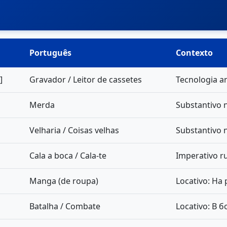
Português
Contexto
]
Gravador / Leitor de cassetes
Tecnologia an
Merda
Substantivo n
Velharia / Coisas velhas
Substantivo n
Cala a boca / Cala-te
Imperativo r
Manga (de roupa)
Locativo: На
Batalha / Combate
Locativo: В б