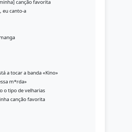
minha] canção favorita
, eu canto-a
a manga
stá a tocar a banda «Kino»
 essa m*rda»
 o tipo de velharias
inha canção favorita