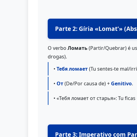
Parte 2: Gíria «Lomat'» (Abs
O verbo
Ломать
(Partir/Quebrar) é u
drogas).
•
Тебя ломает
(Tu sentes-te mal/irri
•
От
(De/Por causa de) +
Genitivo
.
• «Тебя ломает от старья»: Tu ficas
Parte 3: Imperativo com Pa