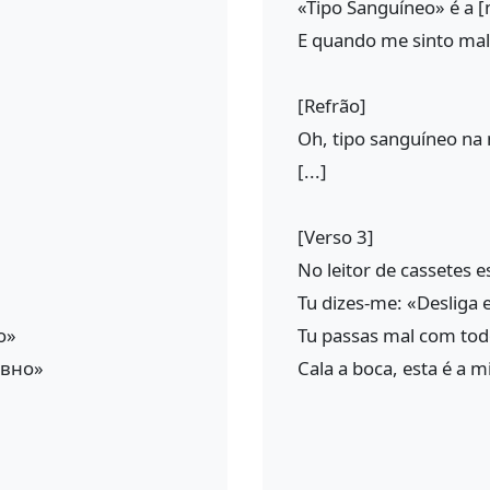
«Tipo Sanguíneo» é a [
E quando me sinto mal
[Refrão]
Oh, tipo sanguíneo n
[...]
[Verso 3]
No leitor de cassetes e
Tu dizes-me: «Desliga
о»
Tu passas mal com todo
овно»
Cala a boca, esta é a m