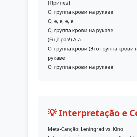
[Припев]
О, группа крови на рукаве
О, е, е, е, е
О, группа крови на рукаве
(Ещё раз!) А-а
О, группа крови (Это группа крови н
рукаве
О, группа крови на рукаве
💡 Interpretação e C
Meta-Canção: Leningrad vs. Kino