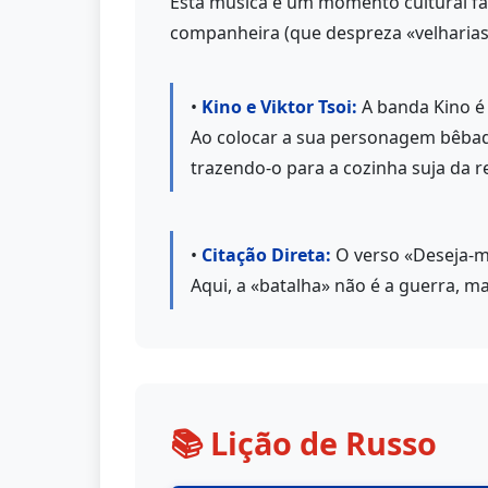
Esta música é um momento cultural fasc
companheira (que despreza «velharias
•
Kino e Viktor Tsoi:
A banda Kino é 
Ao colocar a sua personagem bêbada
trazendo-o para a cozinha suja da 
•
Citação Direta:
O verso «Deseja-me
Aqui, a «batalha» não é a guerra, 
📚 Lição de Russo