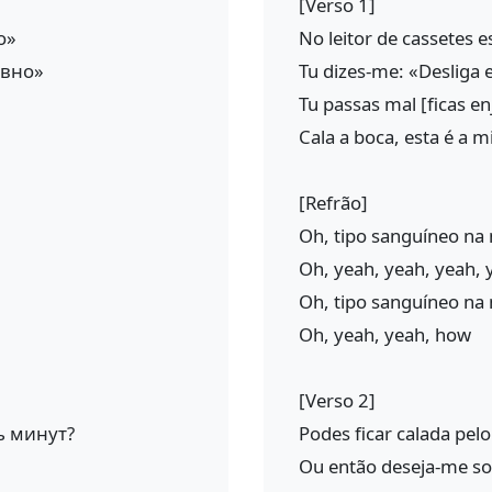
[Verso 1]
о»
No leitor de cassetes e
овно»
Tu dizes-me: «Desliga
Tu passas mal [ficas e
Cala a boca, esta é a m
[Refrão]
Oh, tipo sanguíneo n
Oh, yeah, yeah, yeah, 
Oh, tipo sanguíneo n
Oh, yeah, yeah, how
[Verso 2]
ь минут?
Podes ficar calada pel
Ou então deseja-me so