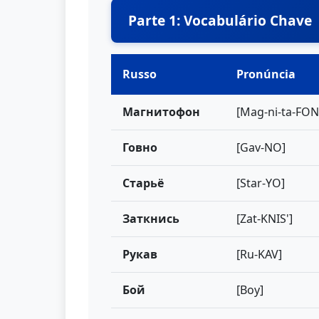
Parte 1: Vocabulário Chave
Russo
Pronúncia
Магнитофон
[Mag-ni-ta-FON
Говно
[Gav-NO]
Старьё
[Star-YO]
Заткнись
[Zat-KNIS']
Рукав
[Ru-KAV]
Бой
[Boy]