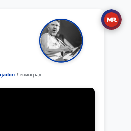
njador:
Ленинград