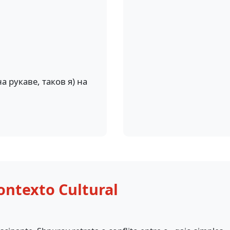
а рукаве, таков я) на
ontexto Cultural