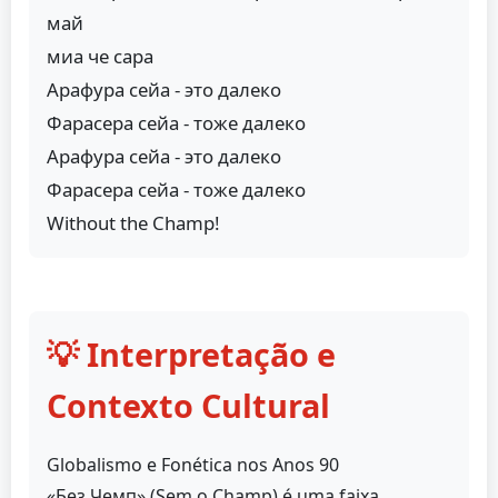
май
миа че сара
Арафура сейа - это далеко
Фарасера сейа - тоже далеко
Арафура сейа - это далеко
Фарасера сейа - тоже далеко
Without the Champ!
💡 Interpretação e
Contexto Cultural
Globalismo e Fonética nos Anos 90
«Без Чемп» (Sem o Champ) é uma faixa