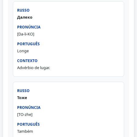
Далеко
[Da-li-KO]
Longe
Advérbio de lugar.
Тоже
[TO-zhe]
Também