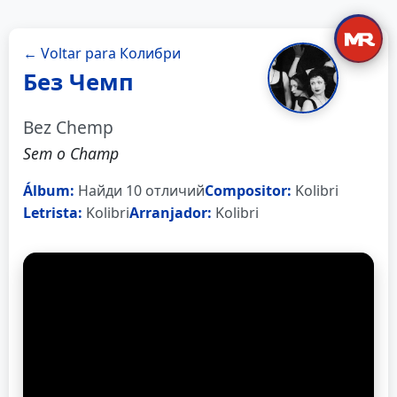
← Voltar para Колибри
Без Чемп
Bez Chemp
Sem o Champ
Álbum:
Найди 10 отличий
Compositor:
Kolibri
Letrista:
Kolibri
Arranjador:
Kolibri