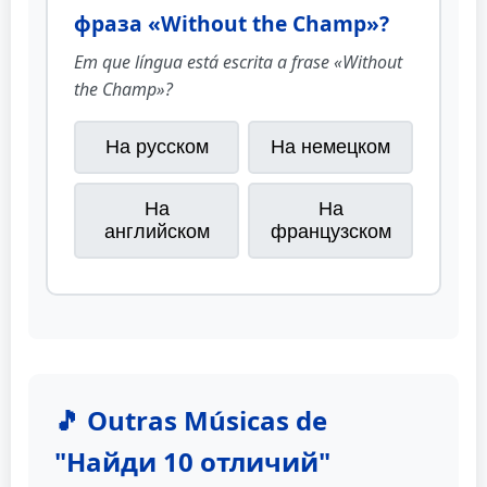
фраза «Without the Champ»?
Em que língua está escrita a frase «Without
the Champ»?
На русском
На немецком
На
На
английском
французском
🎵 Outras Músicas de
"Найди 10 отличий"