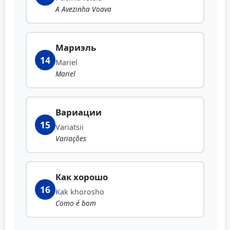
A Avezinha Voava
Мариэль
14
Mariel
Mariel
Вариации
15
Variatsii
Variações
Как хорошо
16
Kak khorosho
Como é bom