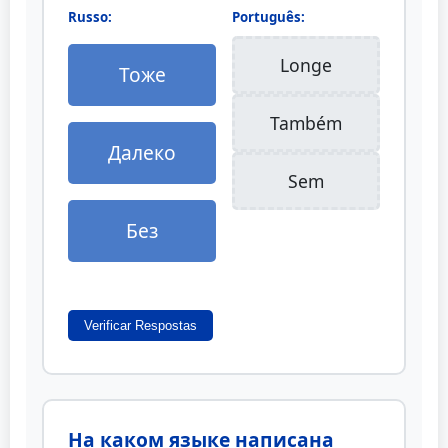
Russo:
Português:
Longe
Тоже
Também
Далеко
Sem
Без
Verificar Respostas
На каком языке написана