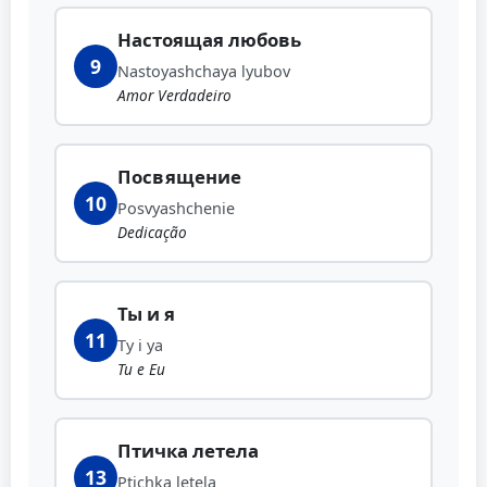
Настоящая любовь
9
Nastoyashchaya lyubov
Amor Verdadeiro
Посвящение
10
Posvyashchenie
Dedicação
Ты и я
11
Ty i ya
Tu e Eu
Птичка летела
13
Ptichka letela