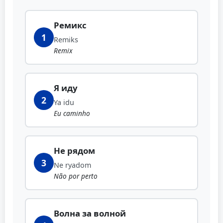
Ремикс
1
Remiks
Remix
Я иду
2
Ya idu
Eu caminho
Не рядом
3
Ne ryadom
Não por perto
Волна за волной