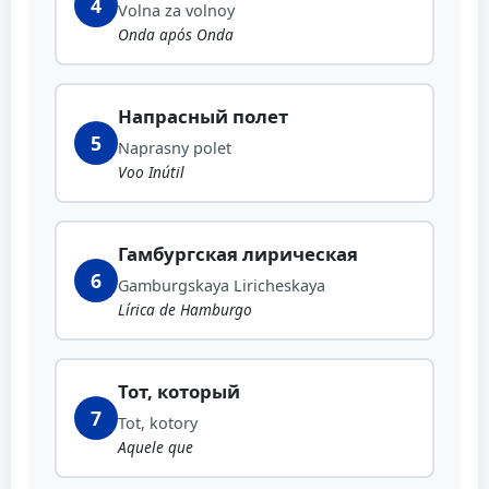
4
Volna za volnoy
Onda após Onda
Напрасный полет
5
Naprasny polet
Voo Inútil
Гамбургская лирическая
6
Gamburgskaya Liricheskaya
Lírica de Hamburgo
Тот, который
7
Tot, kotory
Aquele que