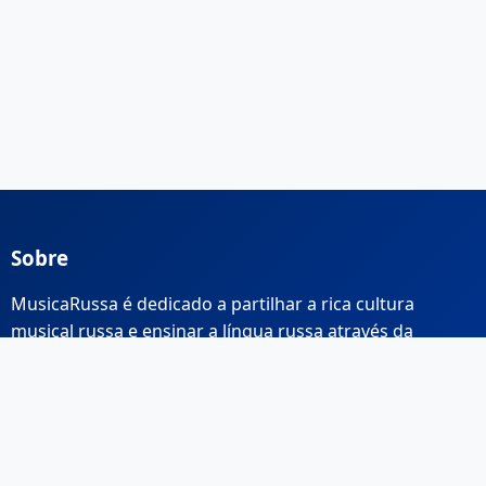
Sobre
MusicaRussa é dedicado a partilhar a rica cultura
musical russa e ensinar a língua russa através da
música.
Links Rápidos
Início