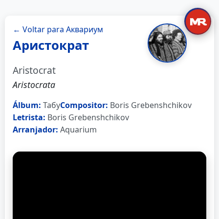
← Voltar para Аквариум
Аристократ
Aristocrat
Aristocrata
Álbum:
Табу
Compositor:
Boris Grebenshchikov
Letrista:
Boris Grebenshchikov
Arranjador:
Aquarium