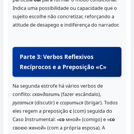
Indica uma possibilidade ou capacidade que o
sujeito escolhe não concretizar, reforçando a
atitude de desapego e indiferença do narrador.
Parte 3: Verbos Reflexivos
Recíprocos e a Preposição «С»
Na segunda estrofe há vários verbos de
conflito:
скандалить
(fazer escândalo),
ругаться
(discutir) e
ссориться
(brigar). Todos
eles regem a preposição
с
(com) seguida do
Caso Instrumental: «
со
мной» (comigo) e «
со
своею женой» (com a própria esposa). A