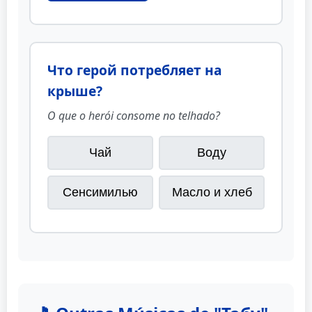
Что герой потребляет на
крыше?
O que o herói consome no telhado?
Чай
Воду
Сенсимилью
Масло и хлеб