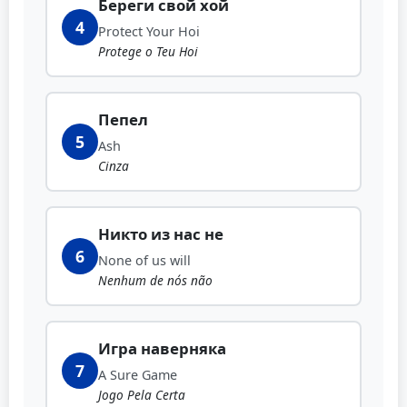
Береги свой хой
4
Protect Your Hoi
Protege o Teu Hoi
Пепел
5
Ash
Cinza
Никто из нас не
6
None of us will
Nenhum de nós não
Игра наверняка
7
A Sure Game
Jogo Pela Certa