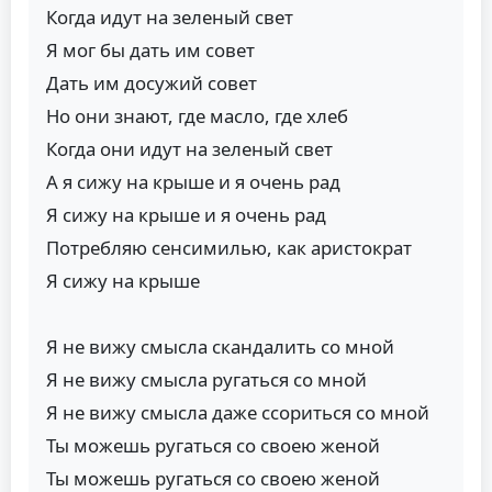
Когда идут на зеленый свет
Я мог бы дать им совет
Дать им досужий совет
Но они знают, где масло, где хлеб
Когда они идут на зеленый свет
А я сижу на крыше и я очень рад
Я сижу на крыше и я очень рад
Потребляю сенсимилью, как аристократ
Я сижу на крыше
Я не вижу смысла скандалить со мной
Я не вижу смысла ругаться со мной
Я не вижу смысла даже ссориться со мной
Ты можешь ругаться со своею женой
Ты можешь ругаться со своею женой