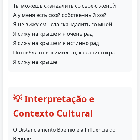
Ты можешь скандалить со своею женой
А у меня есть свой собственный хой
Я не вижу смысла скандалить со мной
Я сижу на крыше и я очень рад
Я сижу на крыше и я истинно рад
Потребляю сенсимилью, как аристократ
Я сижу на крыше
💡 Interpretação e
Contexto Cultural
O Distanciamento Boémio e a Influência do
Reggae