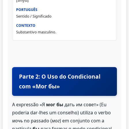
[Smysl]
Sentido / Significado
Substantivo masculino.
Parte 2: O Uso do Condicional
com «Мог бы»
A expressão «Я
мог бы
дать им совет» (Eu
poderia dar-lhes um conselho) utiliza o verbo
мочь
no passado (
мог
) em conjunto com a
partícula
бы
para formar o modo condicional.