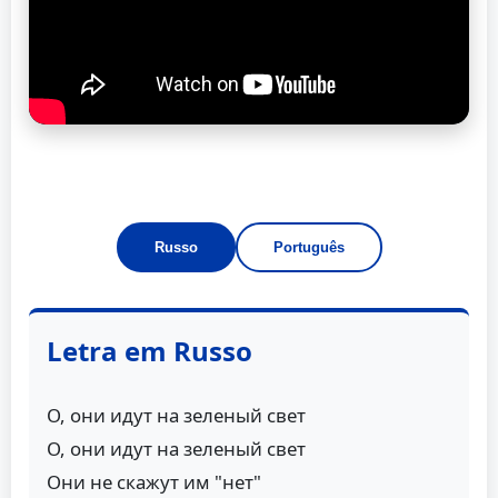
Russo
Português
Letra em Russo
О, они идут на зеленый свет
О, они идут на зеленый свет
Они не скажут им "нет"