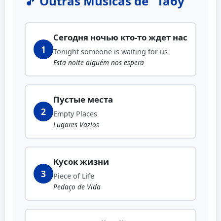
🎵 Outras Músicas de "Табу"
Сегодня ночью кто-то ждет нас
1
Tonight someone is waiting for us
Esta noite alguém nos espera
Пустые места
2
Empty Places
Lugares Vazios
Кусок жизни
3
Piece of Life
Pedaço de Vida