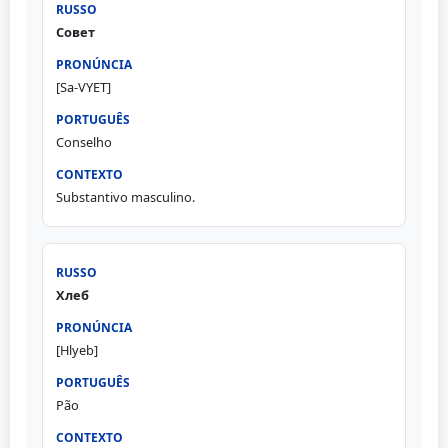
Совет
[Sa-VYET]
Conselho
Substantivo masculino.
Хлеб
[Hlyeb]
Pão