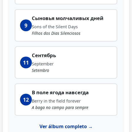
Сыновья молчаливых дней
9
Sons of the Silent Days
Filhos dos Dias Silenciosos
Сентябрь
11
September
Setembro
В поле ягода навсегда
12
Berry in the field forever
A baga no campo para sempre
Ver álbum completo →