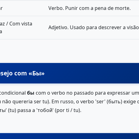
ar
Verbo. Punir com a pena de morte.
az / Com vista
Adjetivo. Usado para descrever a visão
a
Desejo com «Бы»
 condicional
бы
com o verbo no passado para expressar uma
 não quereria ser tu). Em russo, o verbo 'ser' (быть) exige
' (tu) passa a 'тобой' (por ti / tu).