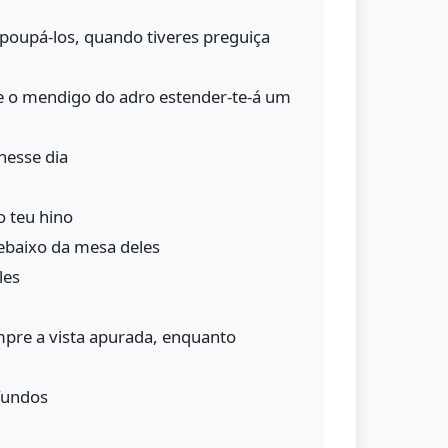
 poupá-los, quando tiveres preguiça
 o mendigo do adro estender-te-á um
nesse dia
o teu hino
ebaixo da mesa deles
les
mpre a vista apurada, enquanto
fundos