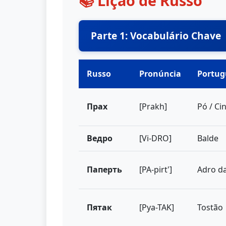
📚 Lição de Russo
Parte 1: Vocabulário Chave
Russo
Pronúncia
Portug
Прах
[Prakh]
Pó / Ci
Ведро
[Vi-DRO]
Balde
Паперть
[PA-pirt']
Adro da
Пятак
[Pya-TAK]
Tostão