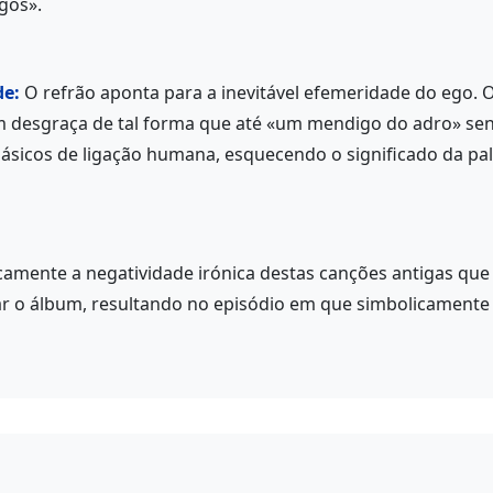
egos».
de:
O refrão aponta para a inevitável efemeridade do ego. 
m desgraça de tal forma que até «um mendigo do adro» sent
ásicos de ligação humana, esquecendo o significado da pal
icamente a negatividade irónica destas canções antigas que
ar o álbum, resultando no episódio em que simbolicamente a