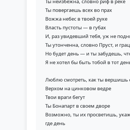
Ты неизбежна, словно риф в реке
Ты повергаешь всех во прах
Вожжа небес в твоей руке
Власть пустоты — в губах
И, раз увидевший тебя, уж не подн
Ты утонченна, словно Пруст, и гра
Но будет день — и ты забудешь, чт
Я не хотел бы быть тобой в тот ден
Люблю смотреть, как ты вершишь 
Верхом на цинковом ведре
Твои враги бегут
Ты Бонапарт в своем дворе
Возможно, ты их просветишь, укаж
где день