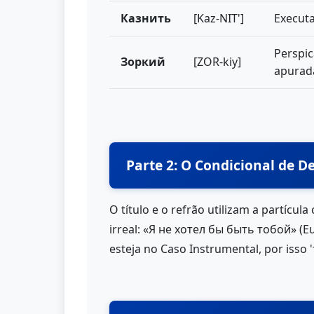
Казнить
[Kaz-NIT']
Execut
Perspic
Зоркий
[ZOR-kiy]
apurad
Parte 2: O Condicional de 
O título e o refrão utilizam a partícula
irreal: «Я не хотел бы быть тобой» (Eu
esteja no Caso Instrumental, por isso 'ты