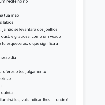
um recife no rio
 na tua mão
s lábios
, já não se levantará dos joelhos
Proust, e graciosa, como um veado
tu esquecerás, o que significa a
nesse dia
proferes o teu julgamento
 zinco
m
 quintal
iluminá-los, vais indicar-lhes — onde é