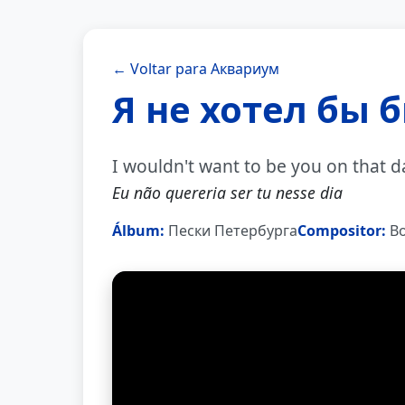
← Voltar para Аквариум
Я не хотел бы 
I wouldn't want to be you on that d
Eu não quereria ser tu nesse dia
Álbum:
Пески Петербурга
Compositor:
Bo