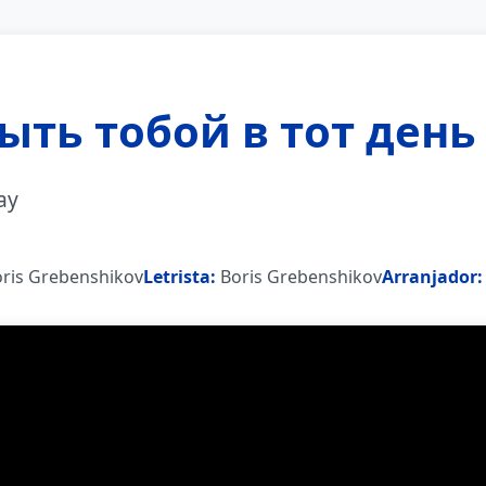
быть тобой в тот день
ay
ris Grebenshikov
Letrista:
Boris Grebenshikov
Arranjador: