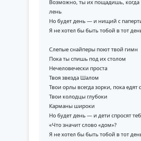
Возможно, ты их пощадишь, когда 
лень
Но будет день — и нищий с паперти
Я не хотел бы быть тобой в тот ден
Слепые снайперы поют твой гимн
Пока ты спишь под их столом
Нечеловечески проста
Твоя звезда Шалом
Твои орлы всегда зорки, пока едят 
Твои колодцы глубоки
Карманы широки
Но будет день — и дети спросят теб
«Что значит слово «дом»?
Я не хотел бы быть тобой в тот ден