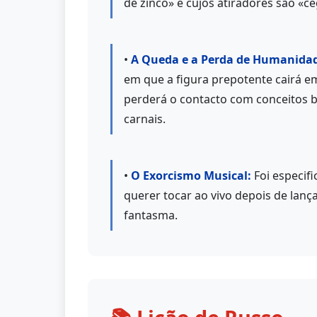
de zinco» e cujos atiradores são «c
•
A Queda e a Perda de Humanida
em que a figura prepotente cairá e
perderá o contacto com conceitos b
carnais.
•
O Exorcismo Musical:
Foi especif
querer tocar ao vivo depois de lanç
fantasma.