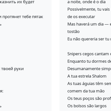
казнить их будет
a noite, onde é o dia
Possivelmente, tu vais
 протянет тебе пятак
de os executar
ь
Mas haverá um dia — e
tostão
Eu não quereria ser tu 
Snipers cegos cantam 
Enquanto tu dormes d
с твоей руки
Desumanamente simp
A tua estrela Shalom
As tuas águias têm se
я:
comem da tua mão
Os teus poços são pro
ь
Os bolsos são largos