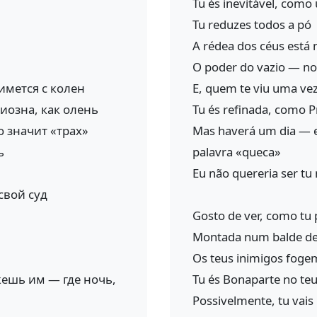
Tu és inevitável, como 
Tu reduzes todos a pó
A rédea dos céus está
O poder do vazio — no
имется с колен
E, quem te viu uma vez
циозна, как олень
Tu és refinada, como 
о значит «трах»
Mas haverá um dia — e 
ь
palavra «queca»
Eu não quereria ser tu 
свой суд
Gosto de ver, como tu 
Montada num balde de
Os teus inimigos foge
ешь им — где ночь,
Tu és Bonaparte no teu
Possivelmente, tu vais 