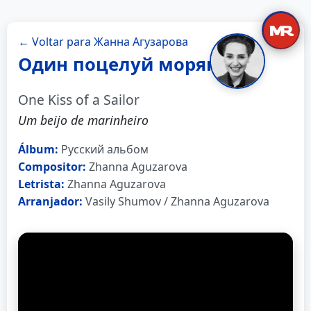
← Voltar para Жанна Агузарова
Один поцелуй моряка
One Kiss of a Sailor
Um beijo de marinheiro
Álbum:
Русский альбом
Compositor:
Zhanna Aguzarova
Letrista:
Zhanna Aguzarova
Arranjador:
Vasily Shumov / Zhanna Aguzarova