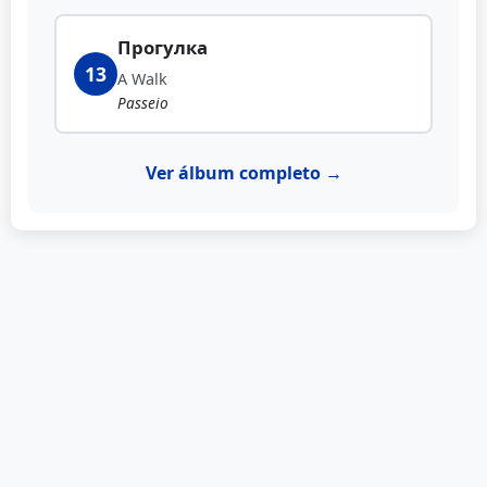
Прогулка
13
A Walk
Passeio
Ver álbum completo →