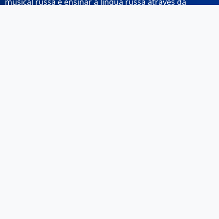
musical russa e ensinar a língua russa através da
música.
Links Rápidos
Início
Sobre Nós
Contacto
Email: info@musicarussa.com
Legal
Privacidade
Termos de Utilização