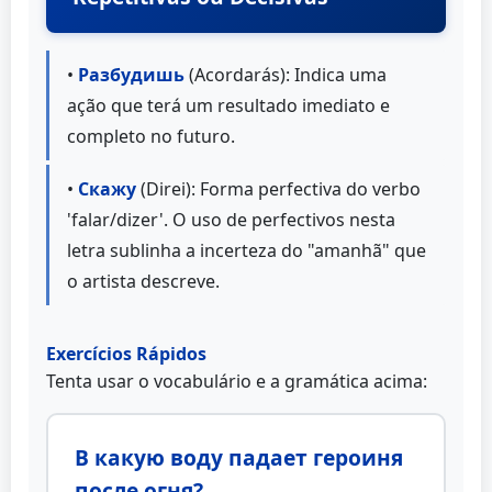
•
Разбудишь
(Acordarás): Indica uma
ação que terá um resultado imediato e
completo no futuro.
•
Скажу
(Direi): Forma perfectiva do verbo
'falar/dizer'. O uso de perfectivos nesta
letra sublinha a incerteza do "amanhã" que
o artista descreve.
Exercícios Rápidos
Tenta usar o vocabulário e a gramática acima:
В какую воду падает героиня
после огня?