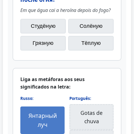
Em que água cai a heroína depois do fogo?
Студёную
Солёную
Грязную
Тёплую
Liga as metáforas aos seus
significados na letra:
Russo:
Português:
Gotas de
Янтарный
chuva
луч