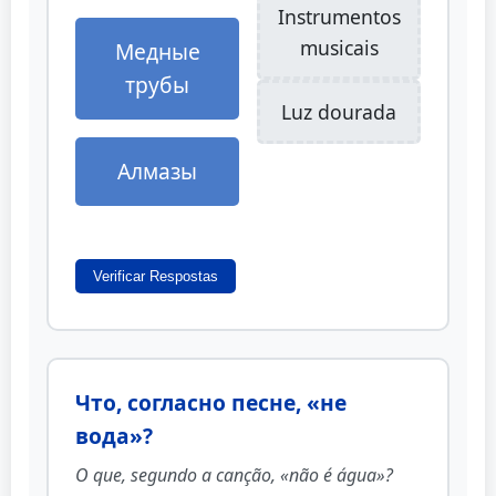
Instrumentos
musicais
Медные
трубы
Luz dourada
Алмазы
Verificar Respostas
Что, согласно песне, «не
вода»?
O que, segundo a canção, «não é água»?