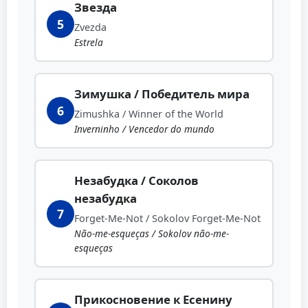
Звезда
5
Zvezda
Estrela
Зимушка / Победитель мира
6
Zimushka / Winner of the World
Inverninho / Vencedor do mundo
Незабудка / Соколов
незабудка
7
Forget-Me-Not / Sokolov Forget-Me-Not
Não-me-esqueças / Sokolov não-me-
esqueças
Прикосновение к Есенину