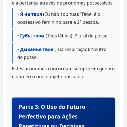
e a pertença através de pronomes possessivos:
•
Я не твоя
(Eu não sou tua): 'Твоя' é o
possessivo feminino para a 2ª pessoa.
•
Губы твои
(Teus lábios): Plural de posse.
•
Дыханье твое
(Tua respiração): Neutro
de posse.
Estes pronomes concordam sempre em género
e número com o objeto possuído.
Parte 3: O Uso do Futuro
Perfectivo para Ações
Repetitivas ou Decisivas