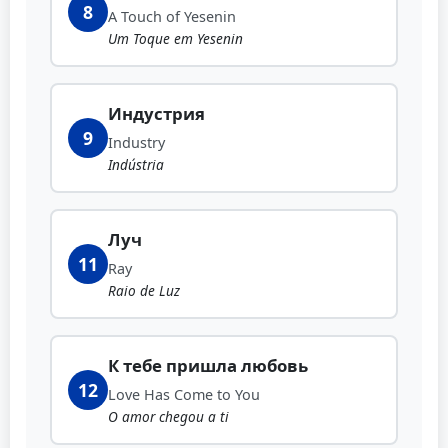
8
A Touch of Yesenin
Um Toque em Yesenin
Индустрия
9
Industry
Indústria
Луч
11
Ray
Raio de Luz
К тебе пришла любовь
12
Love Has Come to You
O amor chegou a ti