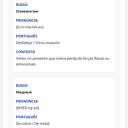
Изнемогаю
[Iz-ni-ma-GA-yu]
Desfaleço / Estou exausto
Verbo no presente que indica perda de forças físicas ou
emocionais.
Медные
[MYED-ny-ye]
De cobre / De metal