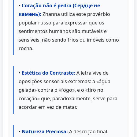
•
Coração não é pedra (Сердце не
камень):
Zhanna utiliza este provérbio
popular russo para expressar que os
sentimentos humanos são mutáveis e
sensíveis, não sendo frios ou imóveis como
rocha.
•
Estética do Contraste:
A letra vive de
oposições sensoriais extremas: a «água
gelada» contra o «fogo», e o «tiro no
coração» que, paradoxalmente, serve para
acordar em vez de matar.
•
Natureza Preciosa:
A descrição final