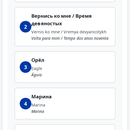
Вернись ко мне / Время
девяностых
2
Vernis ko mne / Vremya devyanostykh
Volta para mim / Tempo dos anos noventa
Орёл
3
Eagle
Águia
Марина
4
Marina
Marina