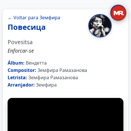
← Voltar para Земфира
Повесица
Povesitsa
Enforcar-se
Álbum:
Вендетта
Compositor:
Земфира Рамазанова
Letrista:
Земфира Рамазанова
Arranjador:
Земфира