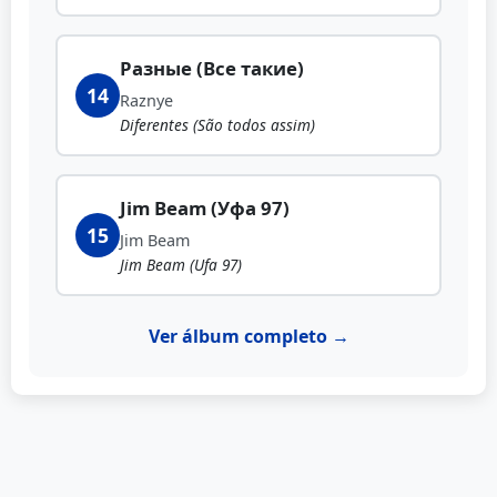
Разные (Все такие)
14
Raznye
Diferentes (São todos assim)
Jim Beam (Уфа 97)
15
Jim Beam
Jim Beam (Ufa 97)
Ver álbum completo →