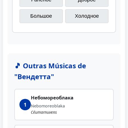
Большое
Холодное
🎵 Outras Músicas de
"Вендетта"
Небомореоблака
1
Nebomoreoblaka
Céumarnuvens