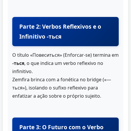
Parte 2: Verbos Reflexivos e o
Infinitivo -ться
O título «Повеситься» (Enforcar-se) termina em
-ться
, o que indica um verbo reflexivo no
infinitivo.
Zemfira brinca com a fonética no bridge («—
ться»), isolando o sufixo reflexivo para
enfatizar a ação sobre o próprio sujeito.
Parte 3: O Futuro com o Verbo