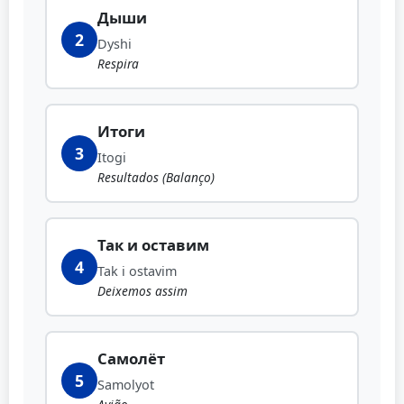
Дыши
2
Dyshi
Respira
Итоги
3
Itogi
Resultados (Balanço)
Так и оставим
4
Tak i ostavim
Deixemos assim
Самолёт
5
Samolyot