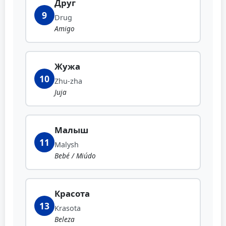
Друг
9
Drug
Amigo
Жужа
10
Zhu-zha
Juja
Малыш
11
Malysh
Bebé / Miúdo
Красота
13
Krasota
Beleza