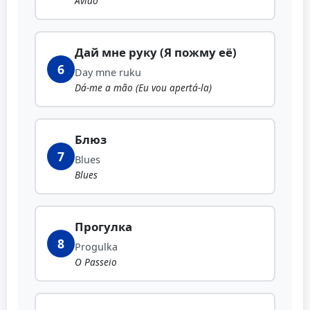
Avião
Дай мне руку (Я пожму её)
6
Day mne ruku
Dá-me a mão (Eu vou apertá-la)
Блюз
7
Blues
Blues
Прогулка
8
Progulka
O Passeio