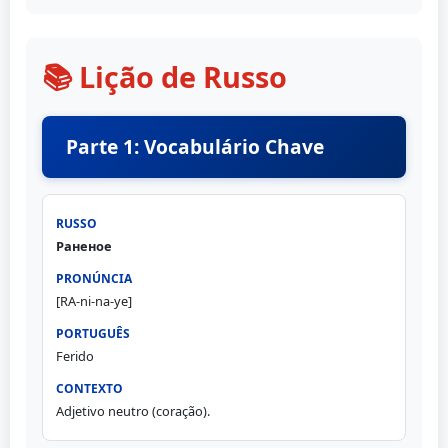
📚 Lição de Russo
Parte 1: Vocabulário Chave
Раненое
[RA-ni-na-ye]
Ferido
Adjetivo neutro (coração).