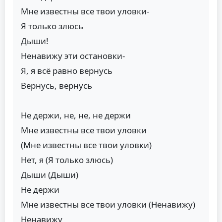
Мне известны все твои уловки-
Я только злюсь
Дыши!
Ненавижу эти остановки-
Я, я всё равно вернусь
Вернусь, вернусь
Не держи, не, не, не держи
Мне известны все твои уловки
(Мне известны все твои уловки)
Нет, я (Я только злюсь)
Дыши (Дыши)
Не держи
Мне известны все твои уловки (Ненавижу)
Ненавижу