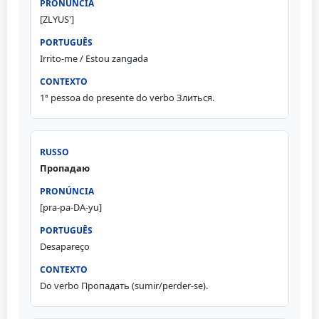
[ZLYUS']
Irrito-me / Estou zangada
1ª pessoa do presente do verbo Злиться.
Пропадаю
[pra-pa-DA-yu]
Desapareço
Do verbo Пропадать (sumir/perder-se).