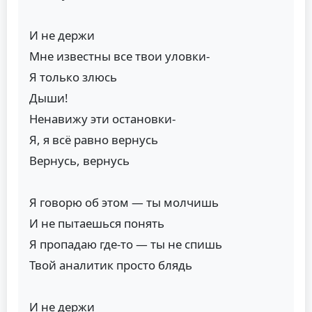
И не держи
Мне известны все твои уловки-
Я только злюсь
Дыши!
Ненавижу эти остановки-
Я, я всё равно вернусь
Вернусь, вернусь
Я говорю об этом — ты молчишь
И не пытаешься понять
Я пропадаю где-то — ты не спишь
Твой аналитик просто блядь
И не держи