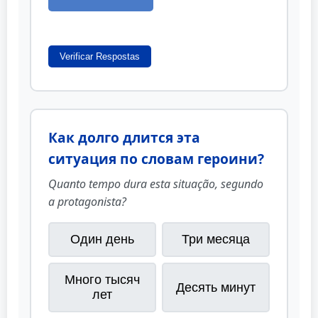
Verificar Respostas
Как долго длится эта
ситуация по словам героини?
Quanto tempo dura esta situação, segundo
a protagonista?
Один день
Три месяца
Много тысяч
Десять минут
лет