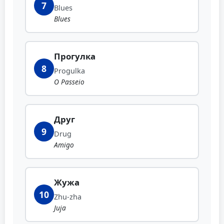
7
Blues
Blues
Прогулка
8
Progulka
O Passeio
Друг
9
Drug
Amigo
Жужа
10
Zhu-zha
Juja