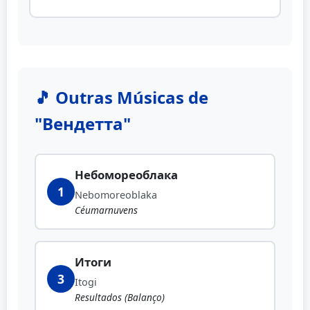
🎵 Outras Músicas de
"Вендетта"
Небомореоблака
1
Nebomoreoblaka
Céumarnuvens
Итоги
3
Itogi
Resultados (Balanço)