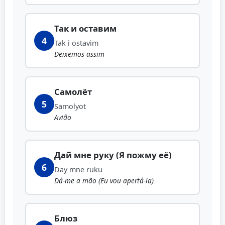
Так и оставим
4
Tak i ostavim
Deixemos assim
Самолёт
5
Samolyot
Avião
Дай мне руку (Я пожму её)
6
Day mne ruku
Dá-me a mão (Eu vou apertá-la)
Блюз