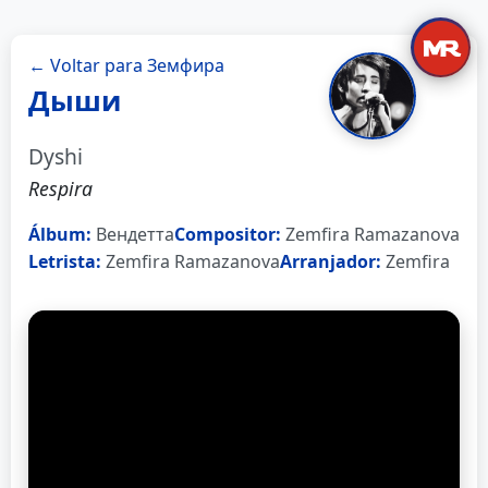
← Voltar para Земфира
Дыши
Dyshi
Respira
Álbum:
Вендетта
Compositor:
Zemfira Ramazanova
Letrista:
Zemfira Ramazanova
Arranjador:
Zemfira