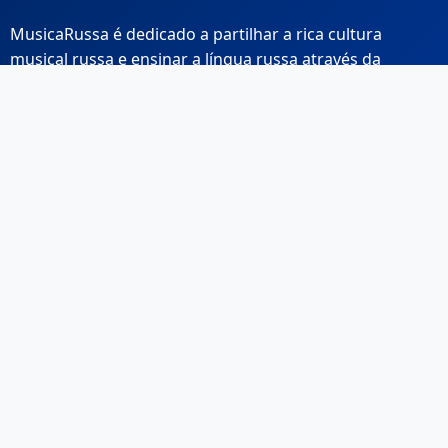
MusicaRussa é dedicado a partilhar a rica cultura
musical russa e ensinar a língua russa através da
música.
Links Rápidos
Início
Sobre Nós
Contacto
Email: info@musicarussa.com
Legal
Privacidade
Termos de Utilização