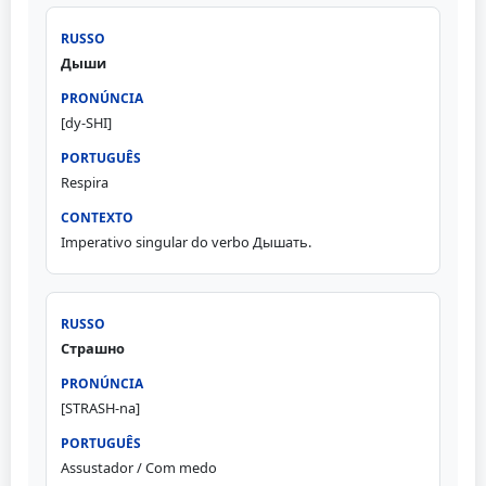
Дыши
[dy-SHI]
Respira
Imperativo singular do verbo Дышать.
Страшно
[STRASH-na]
Assustador / Com medo