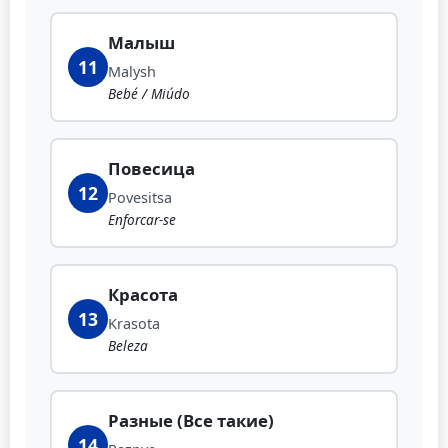
Малыш
11
Malysh
Bebé / Miúdo
Повесица
12
Povesitsa
Enforcar-se
Красота
13
Krasota
Beleza
Разные (Все такие)
14