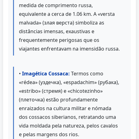
medida de comprimento russa,
equivalente a cerca de 1.06 km. A «versta
malvada» (злая верста) simboliza as
distâncias imensas, exaustivas e
frequentemente perigosas que os
viajantes enfrentavam na imensidão russa.
•
Imagética Cossaca:
Termos como
«rédea» (уздечка), «espadachim» (рубака),
«estribo» (стремя) e «chicotezinho»
(плеточка) estão profundamente
enraizados na cultura militar e nómada
dos cossacos siberianos, retratando uma
vida moldada pela natureza, pelos cavalos
e pelas margens dos rios.