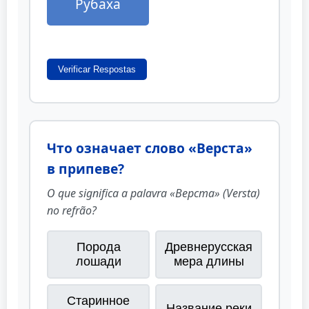
Рубаха
Verificar Respostas
Что означает слово «Верста»
в припеве?
O que significa a palavra «Верста» (Versta)
no refrão?
Порода
Древнерусская
лошади
мера длины
Старинное
Название реки