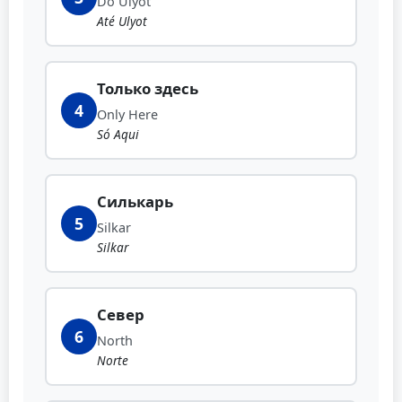
Do Ulyot
Até Ulyot
Только здесь
4
Only Here
Só Aqui
Силькарь
5
Silkar
Silkar
Север
6
North
Norte