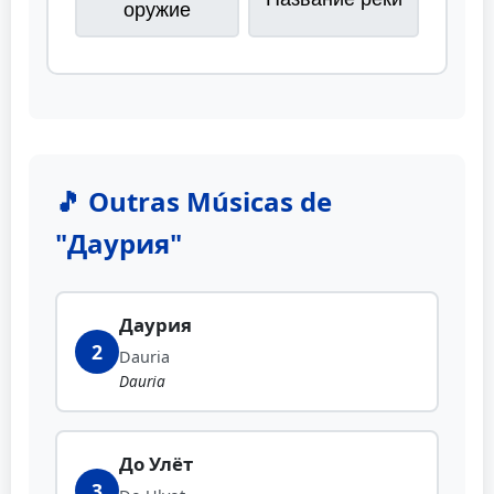
оружие
🎵 Outras Músicas de
"Даурия"
Даурия
2
Dauria
Dauria
До Улёт
3