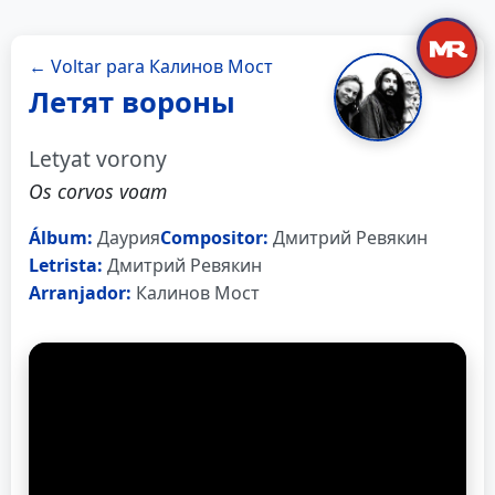
← Voltar para Калинов Мост
Летят вороны
Letyat vorony
Os corvos voam
Álbum:
Даурия
Compositor:
Дмитрий Ревякин
Letrista:
Дмитрий Ревякин
Arranjador:
Калинов Мост