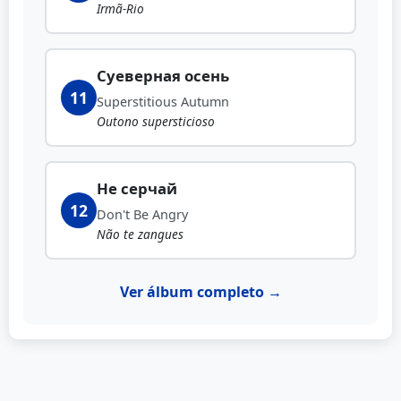
Irmã-Rio
Суеверная осень
11
Superstitious Autumn
Outono supersticioso
Не серчай
12
Don't Be Angry
Não te zangues
Ver álbum completo →