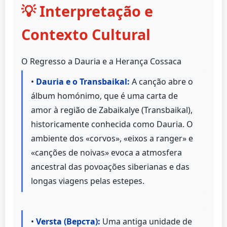
💡 Interpretação e
Contexto Cultural
O Regresso a Dauria e a Herança Cossaca
•
Dauria e o Transbaikal:
A canção abre o
álbum homónimo, que é uma carta de
amor à região de Zabaikalye (Transbaikal),
historicamente conhecida como Dauria. O
ambiente dos «corvos», «eixos a ranger» e
«canções de noivas» evoca a atmosfera
ancestral das povoações siberianas e das
longas viagens pelas estepes.
•
Versta (Верста):
Uma antiga unidade de