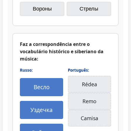
Вороны
Стрелы
Faz a correspondência entre o
vocabulário histórico e siberiano da
música:
Russo:
Português:
Rédea
Весло
Remo
Уздечка
Camisa