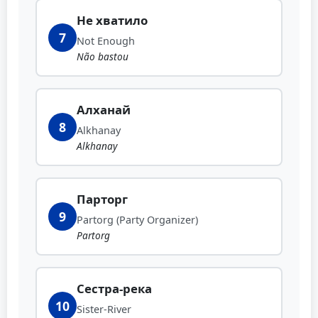
Не хватило
7
Not Enough
Não bastou
Алханай
8
Alkhanay
Alkhanay
Парторг
9
Partorg (Party Organizer)
Partorg
Сестра-река
10
Sister-River