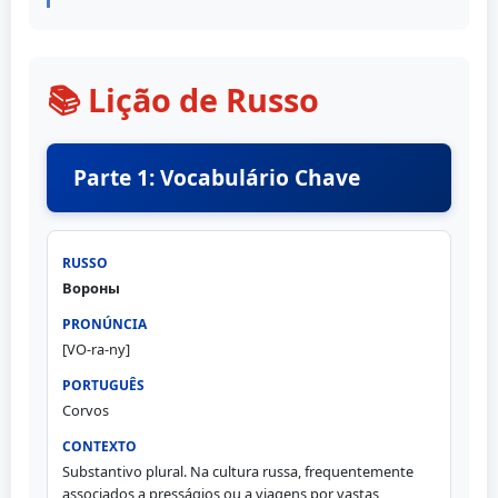
📚 Lição de Russo
Parte 1: Vocabulário Chave
Вороны
[VO-ra-ny]
Corvos
Substantivo plural. Na cultura russa, frequentemente
associados a presságios ou a viagens por vastas