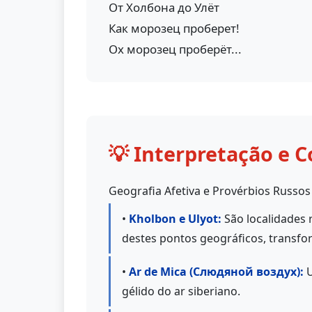
От Холбона до Улёт
Как морозец проберет!
Ох морозец проберёт...
💡 Interpretação e C
Geografia Afetiva e Provérbios Russos
•
Kholbon e Ulyot:
São localidades r
destes pontos geográficos, transfo
•
Ar de Mica (Слюдяной воздух):
U
gélido do ar siberiano.