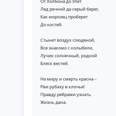
От Холбона до Улёт
Лед речной да серый берег,
Как морозец проберет
До костей.
Стынет воздух слюдяной,
Все знакомо с колыбели,
Лучик солнечный, родной
Блеск вестей.
На миру и смерть красна –
Рви рубаху в клочья!
Правду ребрами узнать
Жизнь дана.