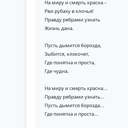
На миру и смерть красна –
Рви рубаху в клочья!
Правду ребрами узнать
Жизнь дана.
Пусть дымится борозда,
Зыбится, клокочет,
Где понятна и проста,
Где чудна.
На миру и смерть красна...
Правду ребрами узнать...
Пусть дымится борозда...
Где понятна и проста...