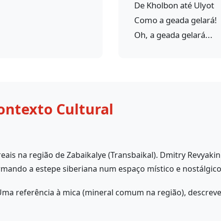
De Kholbon até Ulyot
Como a geada gelará!
Oh, a geada gelará...
ontexto Cultural
eais na região de Zabaikalye (Transbaikal). Dmitry Revyakin
rmando a estepe siberiana num espaço místico e nostálgico
ma referência à mica (mineral comum na região), descreven