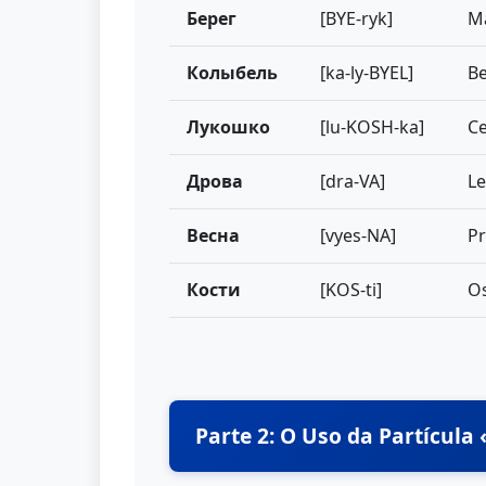
Берег
[BYE-ryk]
M
Колыбель
[ka-ly-BYEL]
B
Лукошко
[lu-KOSH-ka]
C
Дрова
[dra-VA]
L
Весна
[vyes-NA]
P
Кости
[KOS-ti]
O
Parte 2: O Uso da Partícula