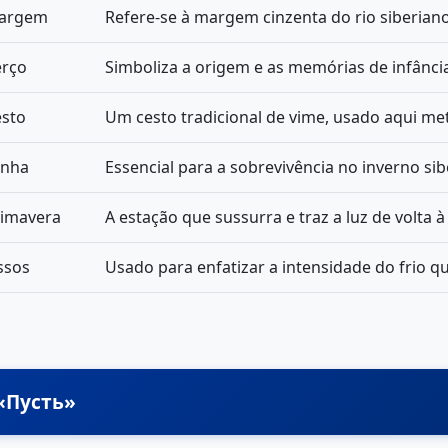
argem
Refere-se à margem cinzenta do rio siberiano
erço
Simboliza a origem e as memórias de infância
esto
Um cesto tradicional de vime, usado aqui met
enha
Essencial para a sobrevivência no inverno sib
rimavera
A estação que sussurra e traz a luz de volta à 
ssos
Usado para enfatizar a intensidade do frio q
 «Пусть»