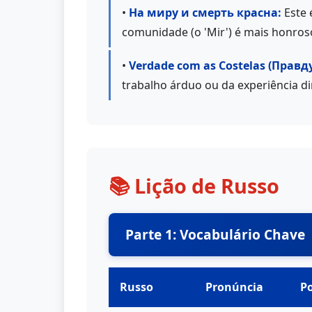
•
На миру и смерть красна:
Este 
comunidade (o 'Mir') é mais honros
•
Verdade com as Costelas (Правд
trabalho árduo ou da experiência dir
📚 Lição de Russo
Parte 1: Vocabulário Chave
Russo
Pronúncia
P