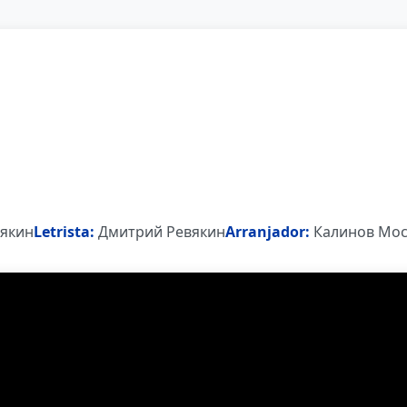
якин
Letrista:
Дмитрий Ревякин
Arranjador:
Калинов Мос