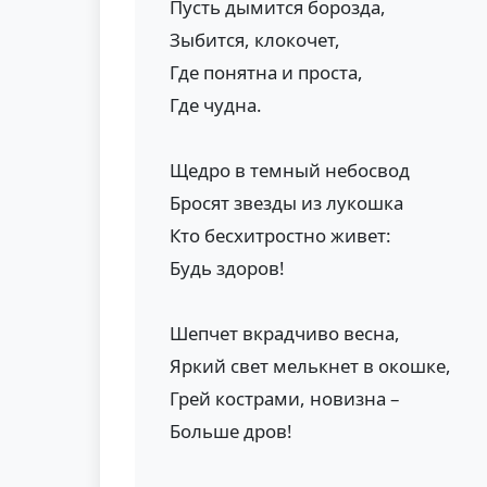
Пусть дымится борозда,
Зыбится, клокочет,
Где понятна и проста,
Где чудна.
Щедро в темный небосвод
Бросят звезды из лукошка
Кто бесхитростно живет:
Будь здоров!
Шепчет вкрадчиво весна,
Яркий свет мелькнет в окошке,
Грей кострами, новизна –
Больше дров!