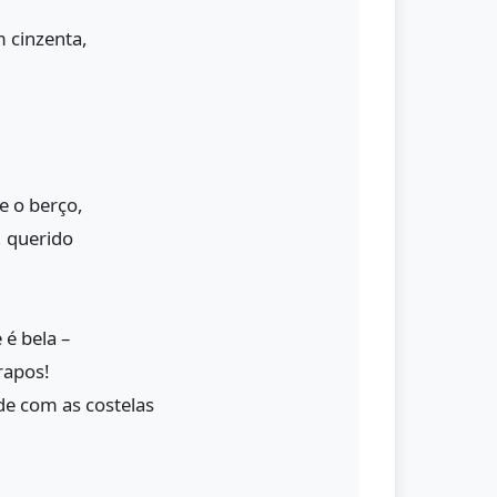
m cinzenta,
e o berço,
, querido
 é bela –
rapos!
de com as costelas