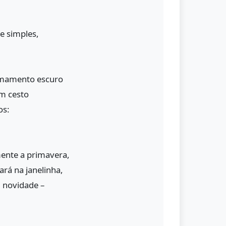
e simples,
rmamento escuro
um cesto
os:
mente a primavera,
ará na janelinha,
 novidade –