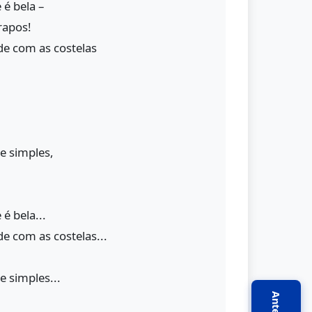
 é bela –
rapos!
de com as costelas
e simples,
é bela...
e com as costelas...
 simples...