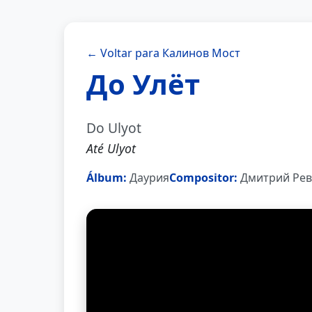
← Voltar para Калинов Мост
До Улёт
Do Ulyot
Até Ulyot
Álbum:
Даурия
Compositor:
Дмитрий Рев