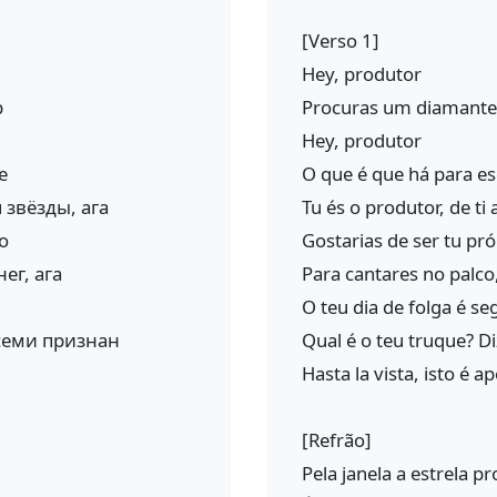
[Verso 1]
Hey, produtor
р
Procuras um diamante a
Hey, produtor
е
O que é que há para es
 звёзды, ага
Tu és o produtor, de ti
о
Gostarias de ser tu pr
ег, ага
Para cantares no palco
O teu dia de folga é se
всеми признан
Qual é o teu truque? D
Hasta la vista, isto é 
[Refrão]
Pela janela a estrela 