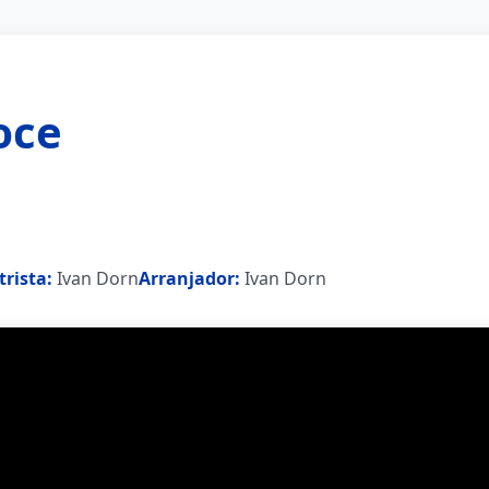
юсе
trista:
Ivan Dorn
Arranjador:
Ivan Dorn