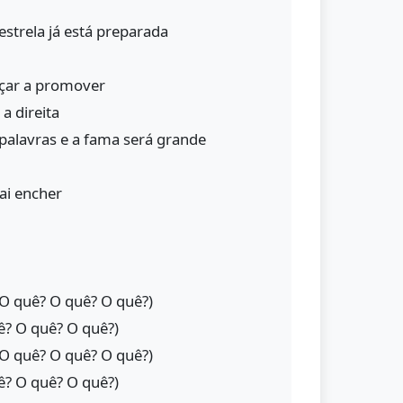
 estrela já está preparada
çar a promover
a direita
 palavras e a fama será grande
ai encher
 O quê? O quê? O quê?)
ê? O quê? O quê?)
 O quê? O quê? O quê?)
ê? O quê? O quê?)