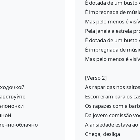
É dotada de um busto 
É impregnada de mús
Mas pelo menos é visí
Pela janela a estrela 
É dotada de um busto 
É impregnada de mús
Mas pelo menos é visí
[Verso 2]
оходочкой
As raparigas nos salto
равствуйте
Escorreram para os ca
репоночки
Os rapazes com a bar
нной
Da jovem comissão voc
менно-облачно
A ansiedade estava ao 
Chega, desliga