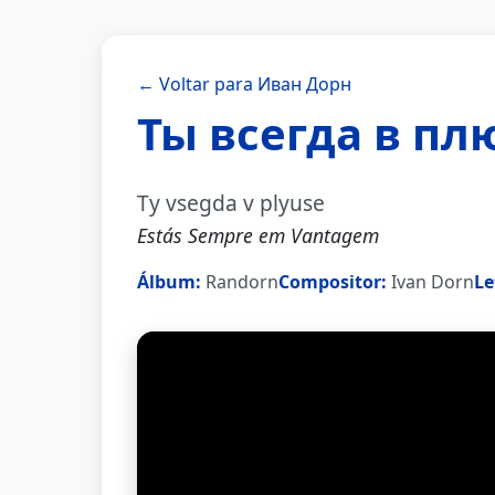
← Voltar para Иван Дорн
Ты всегда в пл
Ty vsegda v plyuse
Estás Sempre em Vantagem
Álbum:
Randorn
Compositor:
Ivan Dorn
Le