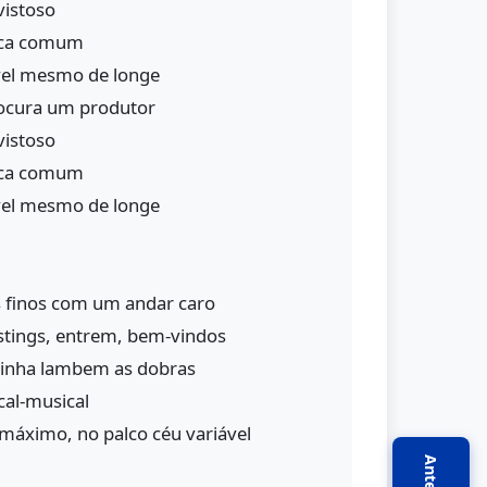
vistoso
ica comum
vel mesmo de longe
procura um produtor
vistoso
ica comum
vel mesmo de longe
s finos com um andar caro
stings, entrem, bem-vindos
binha lambem as dobras
al-musical
máximo, no palco céu variável