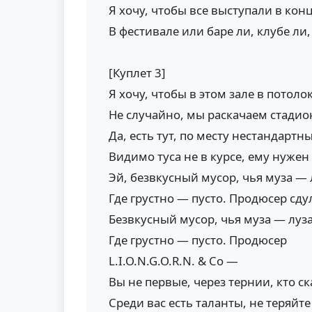
Я хочу, чтобы все выступали в кон
В фестивале или баре ли, клубе ли,
[Куплет 3]
Я хочу, чтобы в этом зале в потолок
Не случайно, мы раскачаем стадио
Да, есть тут, по месту нестандарт
Видимо туса не в курсе, ему нужен
Эй, безвкусный мусор, чья муза — 
Где грустно — пусто. Продюсер сду
Безвкусный мусор, чья муза — луз
Где грустно — пусто. Продюсер
L.I.O.N.G.O.R.N. & Co —
Вы не первые, через тернии, кто ск
Среди вас есть таланты, не теряйт