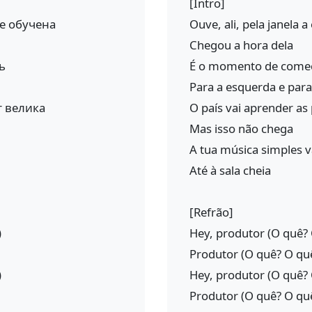
[Intro]
же обучена
Ouve, ali, pela janela a
Chegou a hora dela
ь
É o momento de come
Para a esquerda e para 
т велика
O país vai aprender as
Mas isso não chega
A tua música simples v
Até à sala cheia
[Refrão]
)
Hey, produtor (O quê?
Produtor (O quê? O qu
)
Hey, produtor (O quê?
Produtor (O quê? O qu