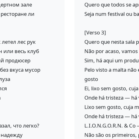
цертном зале
Quero que todos se ap
 ресторане ли
Seja num festival ou ba
[Verso 3]
 летел лес рук
Quero que nesta sala p
н или весь клуб
Não por acaso, vamos a
ный продюсер
Sim, há aqui um produ
 без вкуса мусор
Pelo visto a malta não e
луза
gosto
лся
Ei, lixo sem gosto, cuj
а
Onde há tristeza — há
Lixo sem gosto, cuja 
Onde há tristeza — há 
азал, что легко?
L.I.O.N.G.O.R.N. & Co
е надежду
Não são os primeiros, 