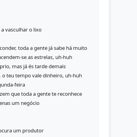
 vasculhar o lixo
conder, toda a gente já sabe há muito
 acendem-se as estrelas, uh-huh
óprio, mas já és tarde demais
, o teu tempo vale dinheiro, uh-huh
gunda-feira
izem que toda a gente te reconhece
apenas um negócio
procura um produtor