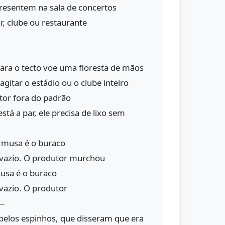
resentem na sala de concertos
r, clube ou restaurante
ara o tecto voe uma floresta de mãos
gitar o estádio ou o clube inteiro
tor fora do padrão
stá a par, ele precisa de lixo sem
a musa é o buraco
 vazio. O produtor murchou
musa é o buraco
vazio. O produtor
 —
pelos espinhos, que disseram que era