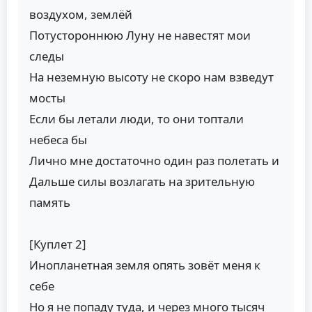
воздухом, землёй
Потустороннюю Луну не навестят мои
следы
На неземную высоту не скоро нам взведут
мосты
Если бы летали люди, то они топтали
небеса бы
Лично мне достаточно один раз полетать и
Дальше силы возлагать на зрительную
память
[Куплет 2]
Инопланетная земля опять зовёт меня к
себе
Но я не попаду туда, и через много тысяч