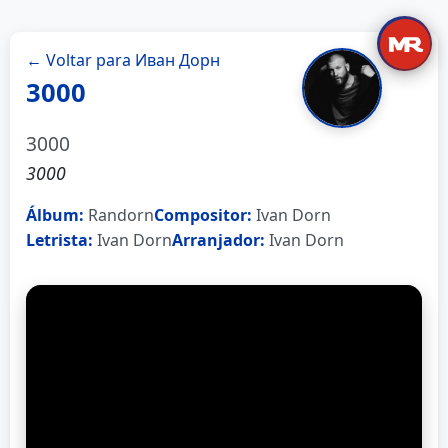
← Voltar para Иван Дорн
3000
3000
3000
Álbum:
Randorn
Compositor:
Ivan Dorn
Letrista:
Ivan Dorn
Arranjador:
Ivan Dorn