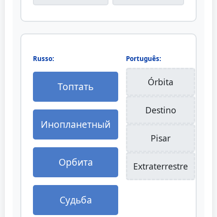
Russo:
Português:
Órbita
Топтать
Destino
Инопланетный
Pisar
Орбита
Extraterrestre
Судьба