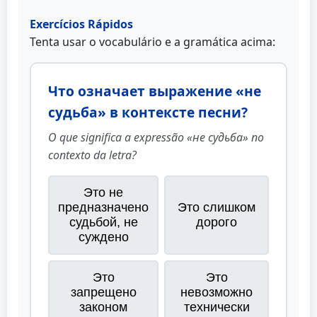
Exercícios Rápidos
Tenta usar o vocabulário e a gramática acima:
Что означает выражение «не
судьба» в контексте песни?
O que significa a expressão «не судьба» no
contexto da letra?
Это не
предназначено
Это слишком
судьбой, не
дорого
суждено
Это
Это
запрещено
невозможно
законом
технически