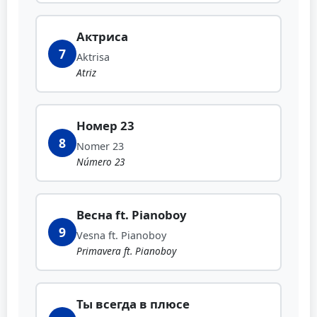
Актриса
7
Aktrisa
Atriz
Номер 23
8
Nomer 23
Número 23
Весна ft. Pianoboy
9
Vesna ft. Pianoboy
Primavera ft. Pianoboy
Ты всегда в плюсе