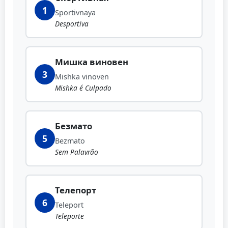
1
Sportivnaya
Desportiva
Мишка виновен
3
Mishka vinoven
Mishka é Culpado
Безмато
5
Bezmato
Sem Palavrão
Телепорт
6
Teleport
Teleporte