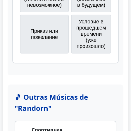
невозможное)
в будущем)
Условие в
прошедшем
Приказ или
времени
пожелание
(уже
произошло)
🎵 Outras Músicas de
"Randorn"
Спортивная