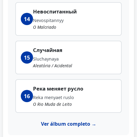
Невоспитанный
14
Nevospitannyy
O Malcriado
Случайная
15
Sluchaynaya
Aleatória / Acidental
Река меняет русло
16
Reka menyaet ruslo
O Rio Muda de Leito
Ver álbum completo →