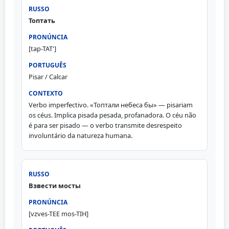
Топтать
[tap-TAT']
Pisar / Calcar
Verbo imperfectivo. «Топтали небеса бы» — pisariam
os céus. Implica pisada pesada, profanadora. O céu não
é para ser pisado — o verbo transmite desrespeito
involuntário da natureza humana.
Взвести мосты
[vzves-TEE mos-TIH]