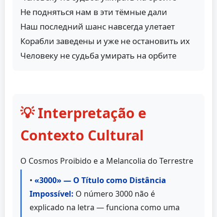
Не подняться нам в эти тёмные дали
Наш последний шанс навсегда улетает
Корабли заведены и уже не остановить их
Человеку не судьба умирать на орбите
💡 Interpretação e
Contexto Cultural
O Cosmos Proibido e a Melancolia do Terrestre
•
«3000» — O Título como Distância
Impossível:
O número 3000 não é
explicado na letra — funciona como uma