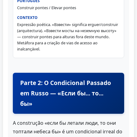
Construir pontes / Elevar pontes
Expressão poética. «Взвести» significa erguer/construir
(arquitectura). «Взвести мосты на неземную высоту»
— construir pontes para alturas fora deste mundo.
Metáfora para a criação de vias de acesso ao
inalcançável.
Parte 2: O Condicional Passado
em Russo — «Если бы... то...
бы»
A construção «если бы летали люди, то они
топтали небеса бы» é um condicional irreal do