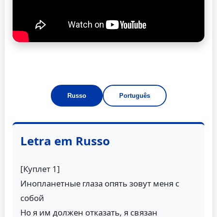
Russo
Português
Letra em Russo
[Куплет 1]
Инопланетные глаза опять зовут меня с
собой
Но я им должен отказать, я связан