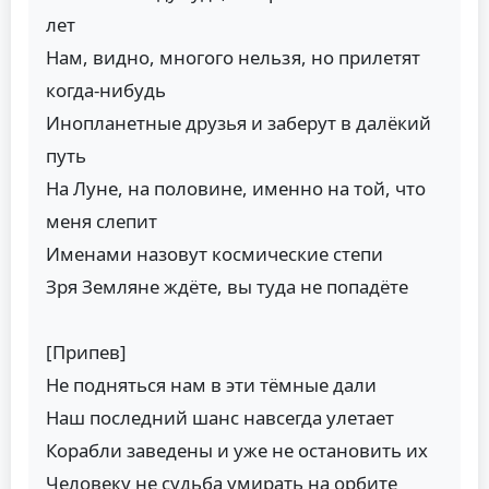
лет
Нам, видно, многого нельзя, но прилетят
когда-нибудь
Инопланетные друзья и заберут в далёкий
путь
На Луне, на половине, именно на той, что
меня слепит
Именами назовут космические степи
Зря Земляне ждёте, вы туда не попадёте
[Припев]
Не подняться нам в эти тёмные дали
Наш последний шанс навсегда улетает
Корабли заведены и уже не остановить их
Человеку не судьба умирать на орбите