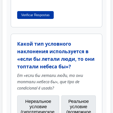
Verificar Respostas
Какой тип условного
наклонения используется в
«если бы летали люди, то они
топтали небеса бы»?
Em «если бы летали люди, то они
топтали небеса бы», que tipo de
condicional é usado?
Нереальное
Реальное
условие
условие
(гипотетическое,
(возможное