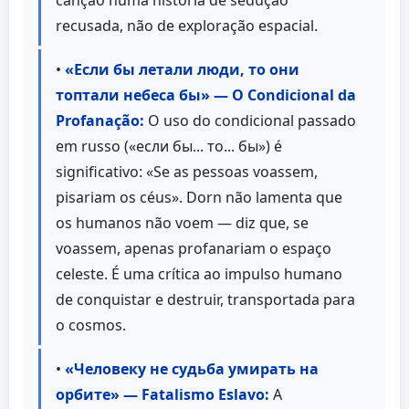
recusada, não de exploração espacial.
•
«Если бы летали люди, то они
топтали небеса бы» — O Condicional da
Profanação:
O uso do condicional passado
em russo («если бы... то... бы») é
significativo: «Se as pessoas voassem,
pisariam os céus». Dorn não lamenta que
os humanos não voem — diz que, se
voassem, apenas profanariam o espaço
celeste. É uma crítica ao impulso humano
de conquistar e destruir, transportada para
o cosmos.
•
«Человеку не судьба умирать на
орбите» — Fatalismo Eslavo:
A