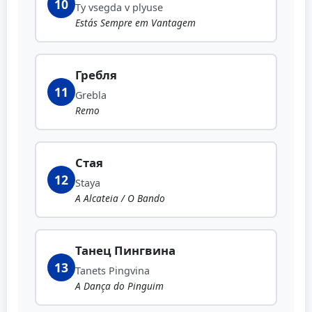
10
Ty vsegda v plyuse
Estás Sempre em Vantagem
Гребля
11
Grebla
Remo
Стая
12
Staya
A Alcateia / O Bando
Танец Пингвина
13
Tanets Pingvina
A Dança do Pinguim