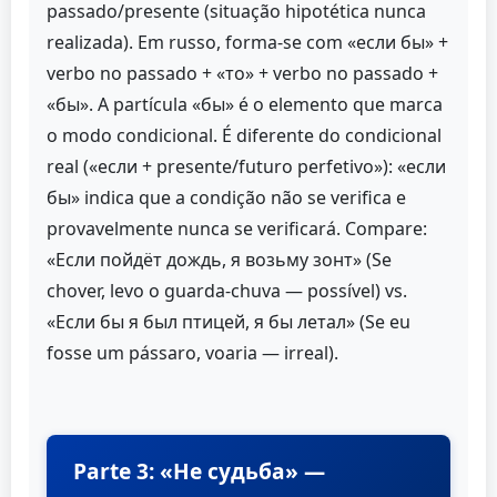
passado/presente (situação hipotética nunca
realizada). Em russo, forma-se com «если бы» +
verbo no passado + «то» + verbo no passado +
«бы». A partícula «бы» é o elemento que marca
o modo condicional. É diferente do condicional
real («если + presente/futuro perfetivo»): «если
бы» indica que a condição não se verifica e
provavelmente nunca se verificará. Compare:
«Если пойдёт дождь, я возьму зонт» (Se
chover, levo o guarda-chuva — possível) vs.
«Если бы я был птицей, я бы летал» (Se eu
fosse um pássaro, voaria — irreal).
Parte 3: «Не судьба» —