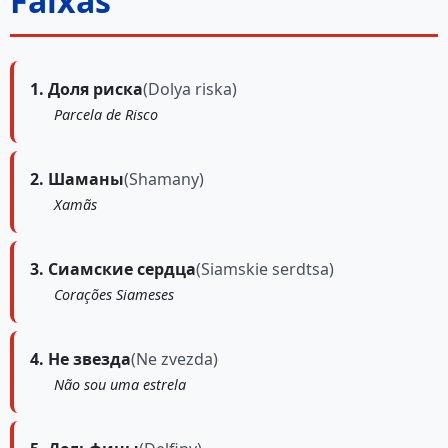
Faixas
1. Доля риска
(Dolya riska)
Parcela de Risco
2. Шаманы
(Shamany)
Xamãs
3. Сиамские сердца
(Siamskie serdtsa)
Corações Siameses
4. Не звезда
(Ne zvezda)
Não sou uma estrela