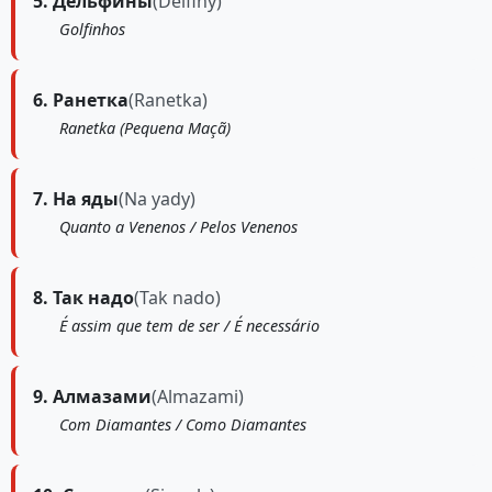
5. Дельфины
(Delfiny)
Golfinhos
6. Ранетка
(Ranetka)
Ranetka (Pequena Maçã)
7. На яды
(Na yady)
Quanto a Venenos / Pelos Venenos
8. Так надо
(Tak nado)
É assim que tem de ser / É necessário
9. Алмазами
(Almazami)
Com Diamantes / Como Diamantes