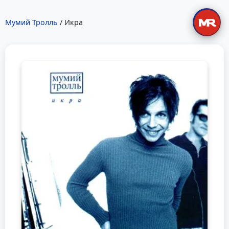
Мумий Тролль
/ Икра