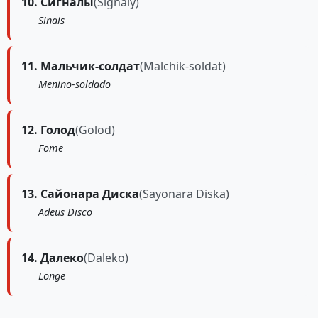
10. Сигналы
(Signaly)
Sinais
11. Мальчик-солдат
(Malchik-soldat)
Menino-soldado
12. Голод
(Golod)
Fome
13. Сайонара Диска
(Sayonara Diska)
Adeus Disco
14. Далеко
(Daleko)
Longe