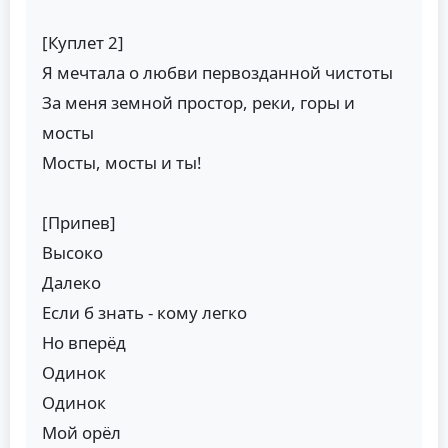
[Куплет 2]
Я мечтала о любви первозданной чистоты
За меня земной простор, реки, горы и
мосты
Мосты, мосты и ты!
[Припев]
Высоко
Далеко
Если б знать - кому легко
Но вперёд
Одинок
Одинок
Мой орёл