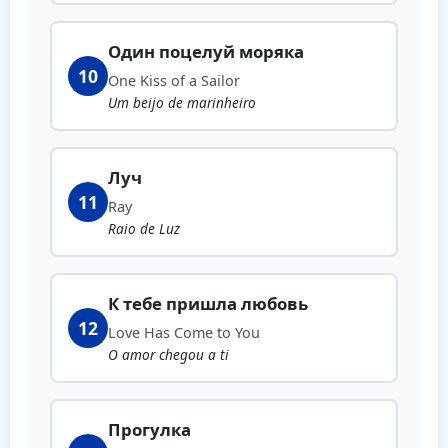
Один поцелуй моряка
10
One Kiss of a Sailor
Um beijo de marinheiro
Луч
11
Ray
Raio de Luz
К тебе пришла любовь
12
Love Has Come to You
O amor chegou a ti
Прогулка