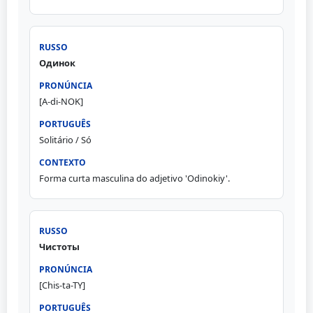
Одинок
[A-di-NOK]
Solitário / Só
Forma curta masculina do adjetivo 'Odinokiy'.
Чистоты
[Chis-ta-TY]