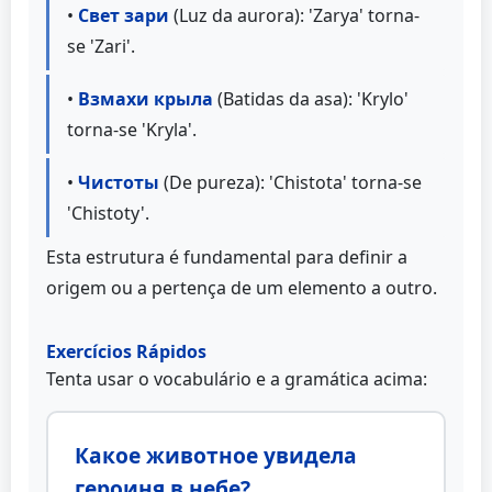
•
Свет зари
(Luz da aurora): 'Zarya' torna-
se 'Zari'.
•
Взмахи крыла
(Batidas da asa): 'Krylo'
torna-se 'Kryla'.
•
Чистоты
(De pureza): 'Chistota' torna-se
'Chistoty'.
Esta estrutura é fundamental para definir a
origem ou a pertença de um elemento a outro.
Exercícios Rápidos
Tenta usar o vocabulário e a gramática acima:
Какое животное увидела
героиня в небе?