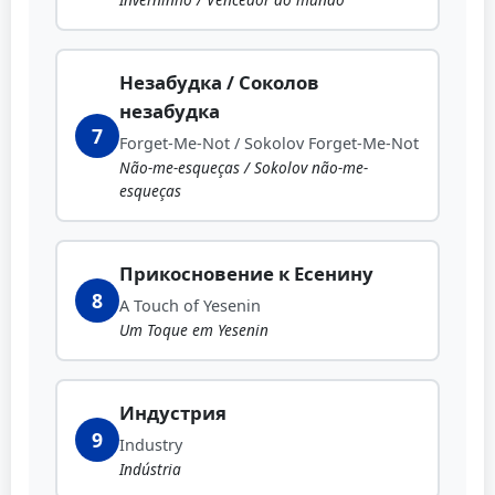
Незабудка / Соколов
незабудка
7
Forget-Me-Not / Sokolov Forget-Me-Not
Não-me-esqueças / Sokolov não-me-
esqueças
Прикосновение к Есенину
8
A Touch of Yesenin
Um Toque em Yesenin
Индустрия
9
Industry
Indústria