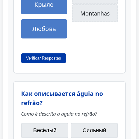
Крыло
Montanhas
Любовь
Verificar Respostas
Как описывается águia no
refrão?
Como é descrita a águia no refrão?
Весёлый
Сильный