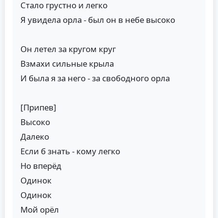
Стало грустно и легко
Я увидела орла - был он в небе высоко
Он летел за кругом круг
Взмахи сильные крыла
И была я за него - за свободного орла
[Припев]
Высоко
Далеко
Если б знать - кому легко
Но вперёд
Одинок
Одинок
Мой орёл