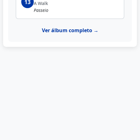
13
A Walk
Passeio
Ver álbum completo →