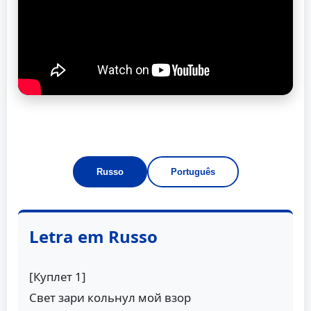
Russo
Português
Letra em Russo
[Куплет 1]
Свет зари кольнул мой взор