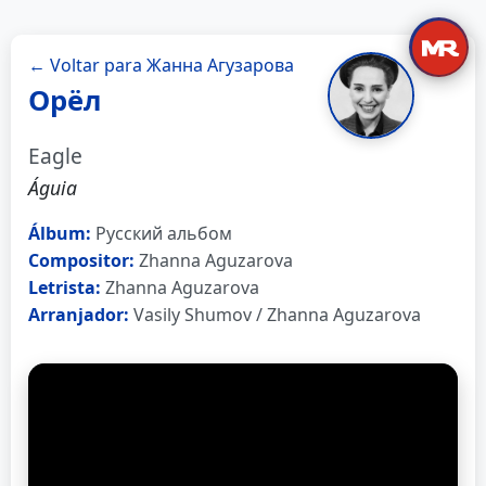
← Voltar para Жанна Агузарова
Орёл
Eagle
Águia
Álbum:
Русский альбом
Compositor:
Zhanna Aguzarova
Letrista:
Zhanna Aguzarova
Arranjador:
Vasily Shumov / Zhanna Aguzarova