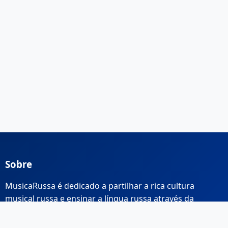
Sobre
MusicaRussa é dedicado a partilhar a rica cultura
musical russa e ensinar a língua russa através da
música.