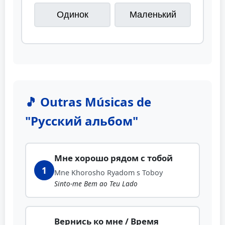
Одинок
Маленький
🎵 Outras Músicas de
"Русский альбом"
Мне хорошо рядом с тобой
1
Mne Khorosho Ryadom s Toboy
Sinto-me Bem ao Teu Lado
Вернись ко мне / Время