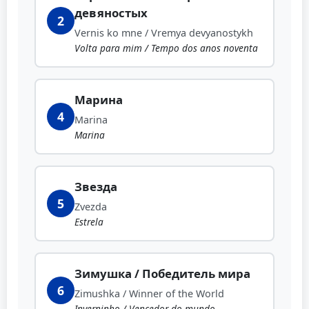
девяностых
2
Vernis ko mne / Vremya devyanostykh
Volta para mim / Tempo dos anos noventa
Марина
4
Marina
Marina
Звезда
5
Zvezda
Estrela
Зимушка / Победитель мира
6
Zimushka / Winner of the World
Inverninho / Vencedor do mundo