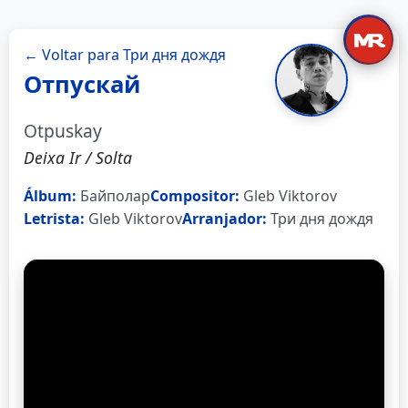
← Voltar para Три дня дождя
Отпускай
Otpuskay
Deixa Ir / Solta
Álbum:
Байполар
Compositor:
Gleb Viktorov
Letrista:
Gleb Viktorov
Arranjador:
Три дня дождя