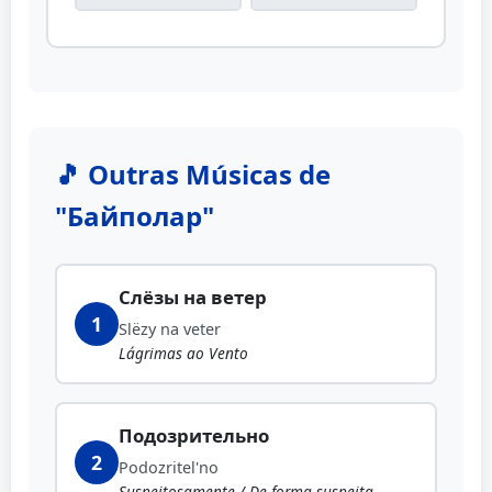
🎵 Outras Músicas de
"Байполар"
Слёзы на ветер
1
Slëzy na veter
Lágrimas ao Vento
Подозрительно
2
Podozritel'no
Suspeitosamente / De forma suspeita