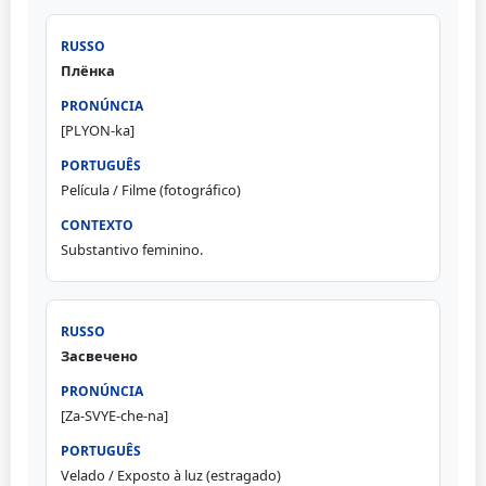
Плёнка
[PLYON-ka]
Película / Filme (fotográfico)
Substantivo feminino.
Засвечено
[Za-SVYE-che-na]
Velado / Exposto à luz (estragado)