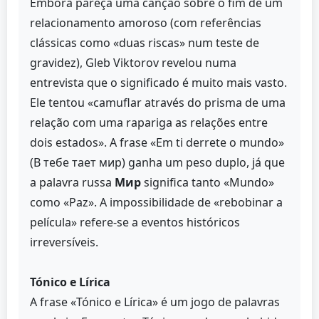
Embora pareça uma canção sobre o fim de um
relacionamento amoroso (com referências
clássicas como «duas riscas» num teste de
gravidez), Gleb Viktorov revelou numa
entrevista que o significado é muito mais vasto.
Ele tentou «camuflar através do prisma de uma
relação com uma rapariga as relações entre
dois estados». A frase «Em ti derrete o mundo»
(В тебе тает мир) ganha um peso duplo, já que
a palavra russa
Мир
significa tanto «Mundo»
como «Paz». A impossibilidade de «rebobinar a
película» refere-se a eventos históricos
irreversíveis.
Tónico e Lírica
A frase «Tónico e Lírica» é um jogo de palavras