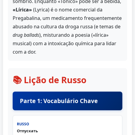
sombrio. Enquanto «Tónico» pode ser a bebida,
«Lírica»
(Lyrica) é o nome comercial da
Pregabalina, um medicamento frequentemente
abusado na cultura da droga russa (e temas de
drug ballads
), misturando a poesia («lírica»
musical) com a intoxicação química para lidar
com a dor.
📚 Lição de Russo
Parte 1: Vocabulário Chave
Отпускать