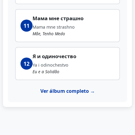
Мама мне страшно
11
Mama mne strashno
Mãe, Tenho Medo
Я и одиночество
12
Ya i odinochestvo
Eu e a Solidão
Ver álbum completo →