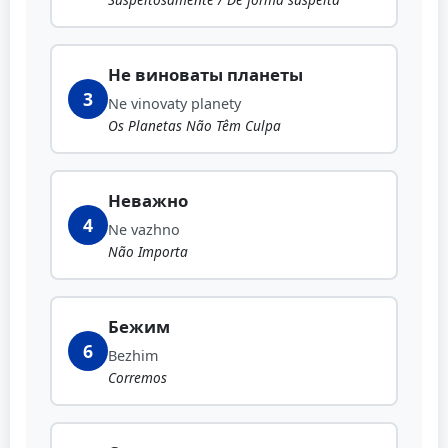
Не виноваты планеты
3
Ne vinovaty planety
Os Planetas Não Têm Culpa
Неважно
4
Ne vazhno
Não Importa
Бежим
6
Bezhim
Corremos