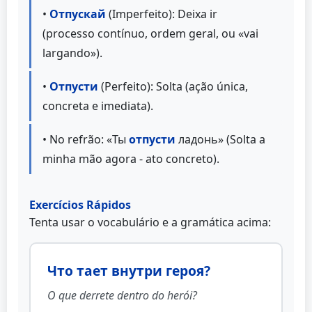
•
Отпускай
(Imperfeito): Deixa ir
(processo contínuo, ordem geral, ou «vai
largando»).
•
Отпусти
(Perfeito): Solta (ação única,
concreta e imediata).
• No refrão: «Ты
отпусти
ладонь» (Solta a
minha mão agora - ato concreto).
Exercícios Rápidos
Tenta usar o vocabulário e a gramática acima:
Что тает внутри героя?
O que derrete dentro do herói?