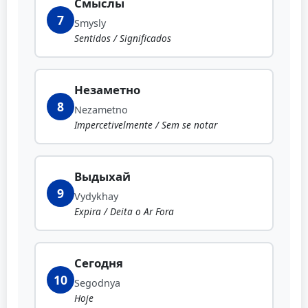
Смыслы
7
Smysly
Sentidos / Significados
Незаметно
8
Nezametno
Impercetivelmente / Sem se notar
Выдыхай
9
Vydykhay
Expira / Deita o Ar Fora
Сегодня
10
Segodnya
Hoje