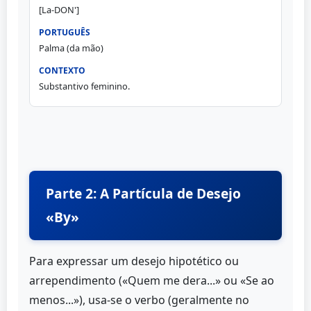
[La-DON']
Palma (da mão)
Substantivo feminino.
Parte 2: A Partícula de Desejo
«By»
Para expressar um desejo hipotético ou
arrependimento («Quem me dera...» ou «Se ao
menos...»), usa-se o verbo (geralmente no