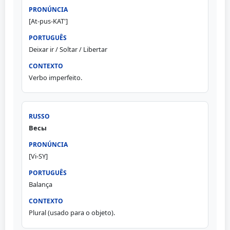
[At-pus-KAT']
Deixar ir / Soltar / Libertar
Verbo imperfeito.
Весы
[Vi-SY]
Balança
Plural (usado para o objeto).