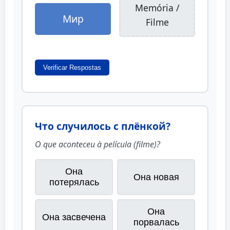
Memória /
Мир
Filme
Verificar Respostas
Что случилось с плёнкой?
O que aconteceu à película (filme)?
Она
Она новая
потерялась
Она
Она засвечена
порвалась