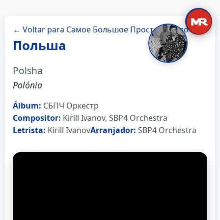
← Voltar para Самое Большое Простое Число
Польша
Polsha
Polónia
Álbum:
СБПЧ Оркестр
Compositor:
Kirill Ivanov, SBP4 Orchestra
Letrista:
Kirill Ivanov
Arranjador:
SBP4 Orchestra