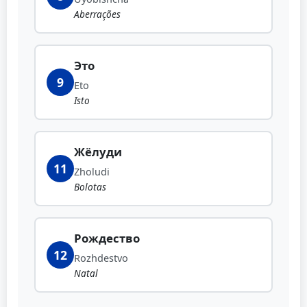
Aberrações
Это
9
Eto
Isto
Жёлуди
11
Zholudi
Bolotas
Рождество
12
Rozhdestvo
Natal