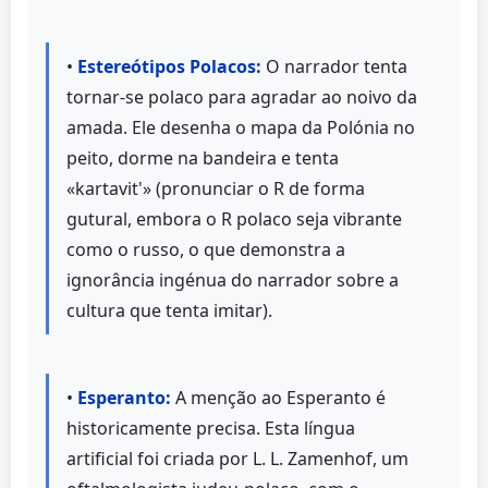
•
Estereótipos Polacos:
O narrador tenta
tornar-se polaco para agradar ao noivo da
amada. Ele desenha o mapa da Polónia no
peito, dorme na bandeira e tenta
«kartavit'» (pronunciar o R de forma
gutural, embora o R polaco seja vibrante
como o russo, o que demonstra a
ignorância ingénua do narrador sobre a
cultura que tenta imitar).
•
Esperanto:
A menção ao Esperanto é
historicamente precisa. Esta língua
artificial foi criada por L. L. Zamenhof, um