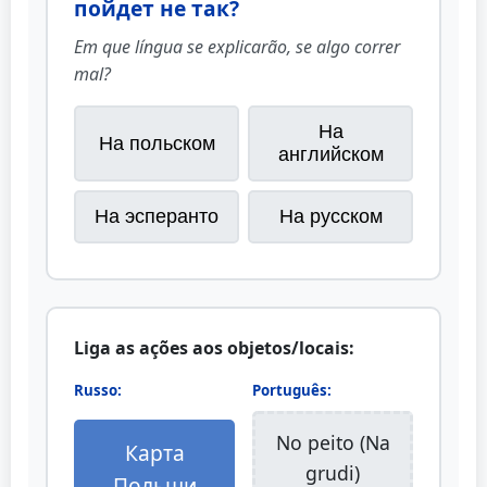
пойдет не так?
Em que língua se explicarão, se algo correr
mal?
На
На польском
английском
На эсперанто
На русском
Liga as ações aos objetos/locais:
Russo:
Português:
No peito (Na
Карта
grudi)
Польши