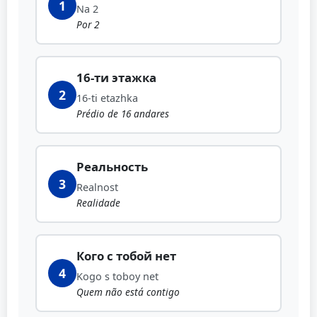
1
Na 2
Por 2
16-ти этажка
2
16-ti etazhka
Prédio de 16 andares
Реальность
3
Realnost
Realidade
Кого с тобой нет
4
Kogo s toboy net
Quem não está contigo