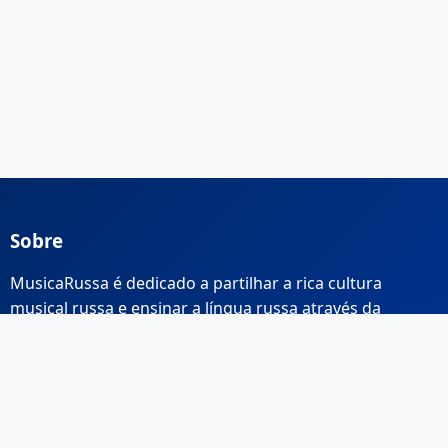
Sobre
MusicaRussa é dedicado a partilhar a rica cultura
musical russa e ensinar a língua russa através da
música.
Links Rápidos
Início