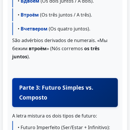
•
Вдвоём
(Os dois juntos / A dois).
•
Втроём
(Os três juntos / A três).
•
Вчетвером
(Os quatro juntos).
São advérbios derivados de numerais. «Мы
бежим
втроём
» (Nós corremos
os três
juntos
).
Parte 3: Futuro Simples vs.
Composto
A letra mistura os dois tipos de futuro:
• Futuro Imperfeito (Ser/Estar + Infinitivo):