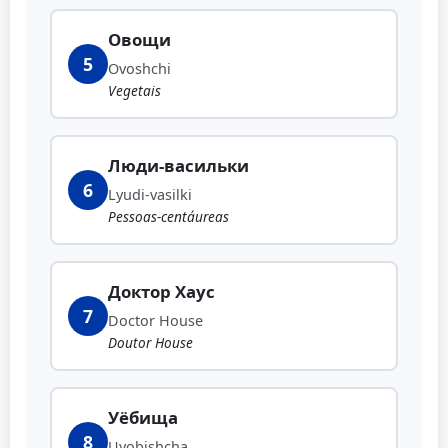
Овощи
5
Ovoshchi
Vegetais
Люди-васильки
6
Lyudi-vasilki
Pessoas-centáureas
Доктор Хаус
7
Doctor House
Doutor House
Уёбища
8
Uyobishcha