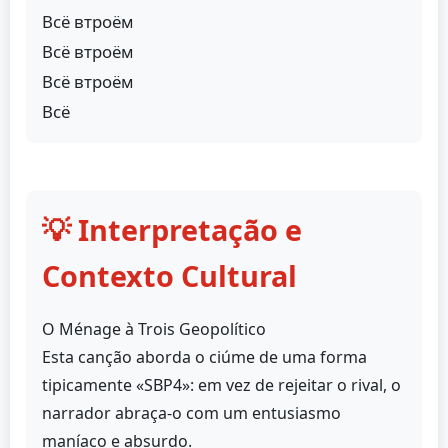
Всё втроём
Всё втроём
Всё втроём
Всё
💡 Interpretação e
Contexto Cultural
O Ménage à Trois Geopolítico
Esta canção aborda o ciúme de uma forma
tipicamente «SBP4»: em vez de rejeitar o rival, o
narrador abraça-o com um entusiasmo
maníaco e absurdo.