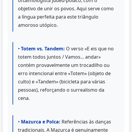
oftalmologista judeu-polaco, com o
objetivo de unir os povos. Aqui serve como
a língua perfeita para este triângulo
amoroso utópico.
•
Totem vs. Tandem:
O verso «E eis que no
totem todos juntos / Vamos... andar»
contém provavelmente um trocadilho ou
erro intencional entre «Totem» (objeto de
culto) e «Tandem» (bicicleta para várias
pessoas), reforçando o surrealismo da
cena.
•
Mazurca e Polca:
Referências às danças
tradicionais. A Mazurca é genuinamente