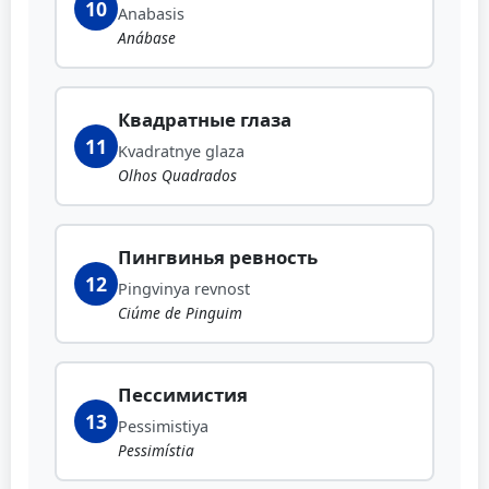
10
Anabasis
Anábase
Квадратные глаза
11
Kvadratnye glaza
Olhos Quadrados
Пингвинья ревность
12
Pingvinya revnost
Ciúme de Pinguim
Пессимистия
13
Pessimistiya
Pessimístia