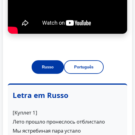
Russo
Português
Letra em Russo
[Куплет 1]
Лето прошло пронеслось отблистало
Мы ястребиная пара устало