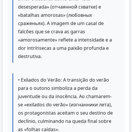
desesperada» (отчаянной схватке) e
«batalhas amorosas» (любовных
сраженьях). A imagem de um casal de
falcões que se crava as garras
«amorosamente» reflete a intensidade e a
dor intrínsecas a uma paixão profunda e
destrutiva.
• Exilados do Verão: A transição do verão
para o outono simboliza a perda da
juventude ou da inocência. Ao chamarem-
se «exilados do verão» (изгнанники лета),
os protagonistas aceitam o seu destino de
declínio, culminando na queda final sobre
as «folhas caídas».