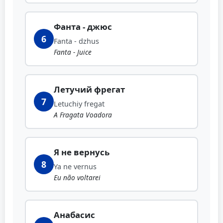
Фанта - джюс
6
Fanta - dzhus
Fanta - Juice
Летучий фрегат
7
Letuchiy fregat
A Fragata Voadora
Я не вернусь
8
Ya ne vernus
Eu não voltarei
Анабасис