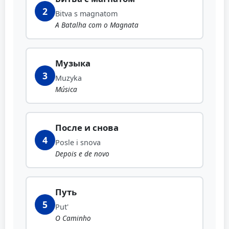
2
Bitva s magnatom
A Batalha com o Magnata
Музыка
3
Muzyka
Música
После и снова
4
Posle i snova
Depois e de novo
Путь
5
Put'
O Caminho