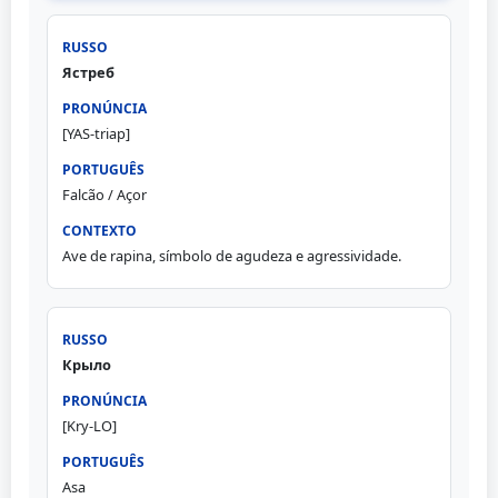
Ястреб
[YAS-triap]
Falcão / Açor
Ave de rapina, símbolo de agudeza e agressividade.
Крыло
[Kry-LO]
Asa