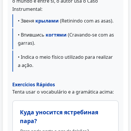
o mundo e entre si, o autor usa o Caso
Instrumental:
• Звеня
крылами
(Retinindo com as asas).
• Впившись
когтями
(Cravando-se com as
garras).
• Indica o meio físico utilizado para realizar
a ação.
Exercícios Rápidos
Tenta usar o vocabulário e a gramática acima:
Куда уносится ястребиная
пара?