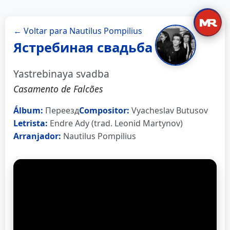
← Voltar para Nautilus Pompilius
Ястребиная свадьба
Yastrebinaya svadba
Casamento de Falcões
Álbum:
Переезд
Compositor:
Vyacheslav Butusov
Letrista:
Endre Ady (trad. Leonid Martynov)
Arranjador:
Nautilus Pompilius