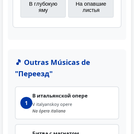
В глубокую
На опавшие
яму
листья
🎵 Outras Músicas de
"Переезд"
В итальянской опере
1
V italyanskoy opere
Na ópera italiana
Битва с магнатом