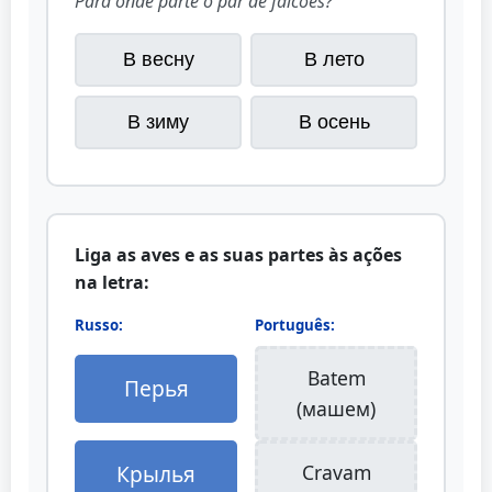
Para onde parte o par de falcões?
В весну
В лето
В зиму
В осень
Liga as aves e as suas partes às ações
na letra:
Russo:
Português:
Batem
Перья
(машем)
Крылья
Cravam