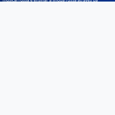
musical russa e ensinar a língua russa através da
música.
Links Rápidos
Início
Sobre Nós
Contacto
Email: info@musicarussa.com
Legal
Privacidade
Termos de Utilização