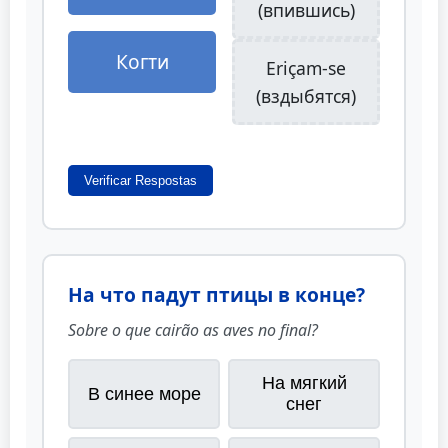
(впившись)
Когти
Eriçam-se
(вздыбятся)
Verificar Respostas
На что падут птицы в конце?
Sobre o que cairão as aves no final?
На мягкий
В синее море
снег