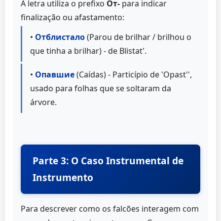
A letra utiliza o prefixo
От-
para indicar
finalização ou afastamento:
•
Отблистало
(Parou de brilhar / brilhou o
que tinha a brilhar) - de Blistat'.
•
Опавшие
(Caídas) - Particípio de 'Opast'',
usado para folhas que se soltaram da
árvore.
Parte 3: O Caso Instrumental de
Instrumento
Para descrever como os falcões interagem com