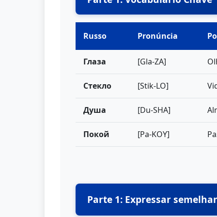
Russo
Pronúncia
Po
Глаза
[Gla-ZA]
Ol
Стекло
[Stik-LO]
Vi
Душа
[Du-SHA]
Al
Покой
[Pa-KOY]
Pa
Parte 1: Expressar semelh