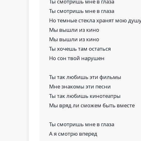
Ты смотришь мне в глаза
Ты смотришь мне в глаза
Но темные стекла хранят мою душ
Мы вышли из кино
Мы вышли из кино
Ты хочешь там остаться
Но сон твой нарушен
Ты так любишь эти фильмы
Мне знакомы эти песни
Ты так любишь кинотеатры
Мы вряд ли сможем быть вместе
Ты смотришь мне в глаза
А я смотрю вперед