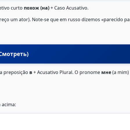
etivo curto
похож (на)
+ Caso Acusativo.
areço um ator). Note-se que em russo dizemos «parecido p
(Смотреть)
 a preposição
в
+ Acusativo Plural. O pronome
мне
(a mim) 
a acima: