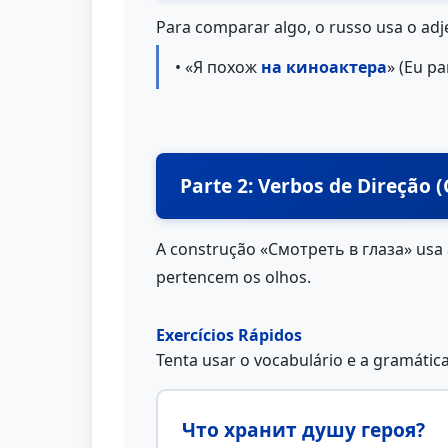
Para comparar algo, o russo usa o adj
• «Я похож
на киноактера
» (Eu p
Parte 2: Verbos de Direção 
A construção «Смотреть в глаза» usa
pertencem os olhos.
Exercícios Rápidos
Tenta usar o vocabulário e a gramátic
Что хранит душу героя?