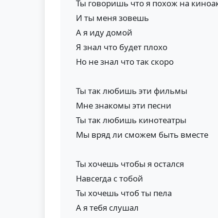
Ты говоришь что я похож на киноа
И ты меня зовешь
А я иду домой
Я знал что будет плохо
Но не знал что так скоро
Ты так любишь эти фильмы
Мне знакомы эти песни
Ты так любишь кинотеатры
Мы вряд ли сможем быть вместе
Ты хочешь чтобы я остался
Навсегда с тобой
Ты хочешь чтоб ты пела
А я тебя слушал