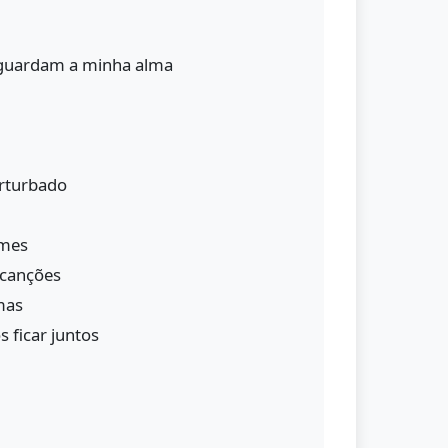
 guardam a minha alma
erturbado
lmes
 canções
mas
 ficar juntos