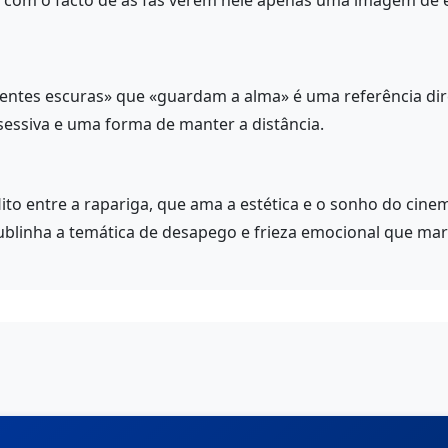
e com o facto de as fãs verem nele apenas uma imagem de 
entes escuras» que «guardam a alma» é uma referência dire
sessiva e uma forma de manter a distância.
lito entre a rapariga, que ama a estética e o sonho do cinem
ublinha a temática de desapego e frieza emocional que mar