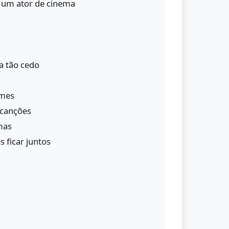
o um ator de cinema
a tão cedo
lmes
 canções
mas
 ficar juntos