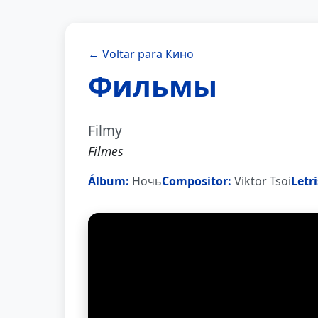
← Voltar para Кино
Фильмы
Filmy
Filmes
Álbum:
Ночь
Compositor:
Viktor Tsoi
Letri