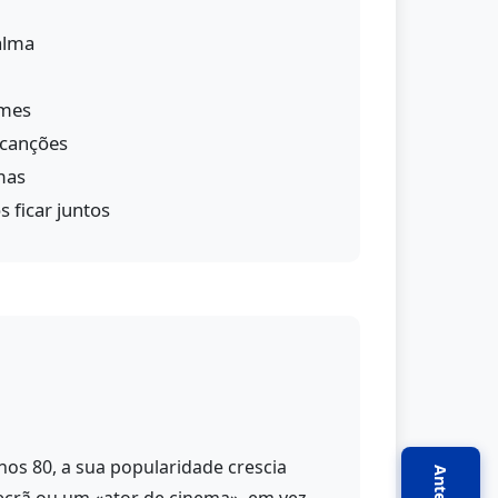
alma
lmes
 canções
mas
 ficar juntos
nos 80, a sua popularidade crescia