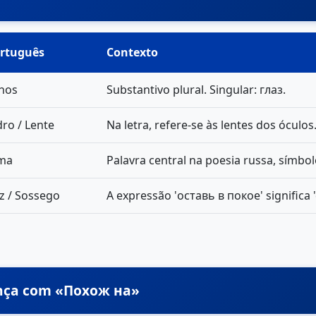
rtuguês
Contexto
hos
Substantivo plural. Singular: глаз.
dro / Lente
Na letra, refere-se às lentes dos óculos
ma
Palavra central na poesia russa, símbo
z / Sossego
A expressão 'оставь в покое' significa 
ança com «Похож на»