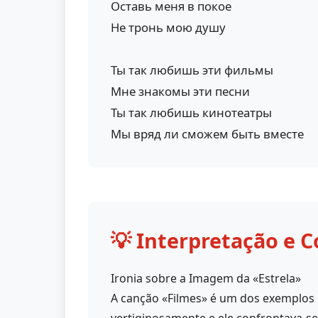
Оставь меня в покое
Не тронь мою душу
Ты так любишь эти фильмы
Мне знакомы эти песни
Ты так любишь кинотеатры
Мы вряд ли сможем быть вместе
💡 Interpretação e C
Ironia sobre a Imagem da «Estrela»
A canção «Filmes» é um dos exemplos m