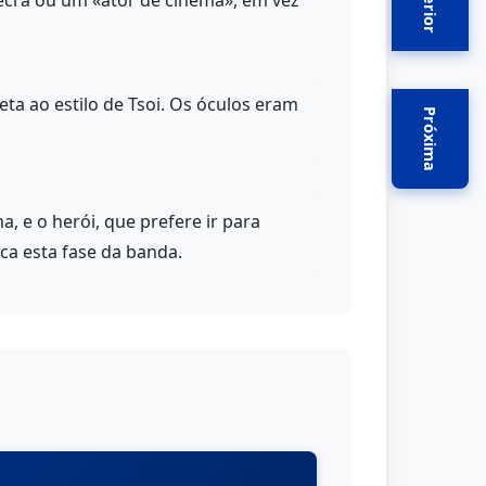
Anterior
ecrã ou um «ator de cinema», em vez
ta ao estilo de Tsoi. Os óculos eram
Próxima
a, e o herói, que prefere ir para
ca esta fase da banda.