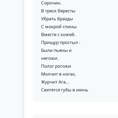
Сорочин.
В треск бересты
Убрать бразды
С мокрой спины
Вместе с кожей.
Прищур простыл -
Были пьяны и
негожи.
Полог рогожи
Молчит в ногах,
Журчит Ага...
Светятся губы в июнь