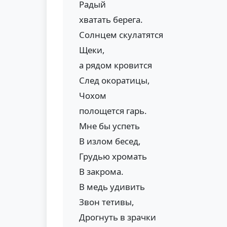
Радый
хватать берега.
Солнцем скулатятся
Щеки,
а рядом кровится
След окоратицы,
Чохом
полощется гарь.
Мне бы успеть
В излом бесед,
Грудью хромать
В закрома.
В медь удивить
Звон тетивы,
Дрогнуть в зрачки