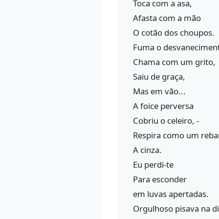
Toca com a asa,
Afasta com a mão
O cotão dos choupos.
Fuma o desvaneciment
Chama com um grito,
Saiu de graça,
Mas em vão...
A foice perversa
Cobriu o celeiro, -
Respira como um reb
A cinza.
Eu perdi-te
Para esconder
em luvas apertadas.
Orgulhoso pisava na d