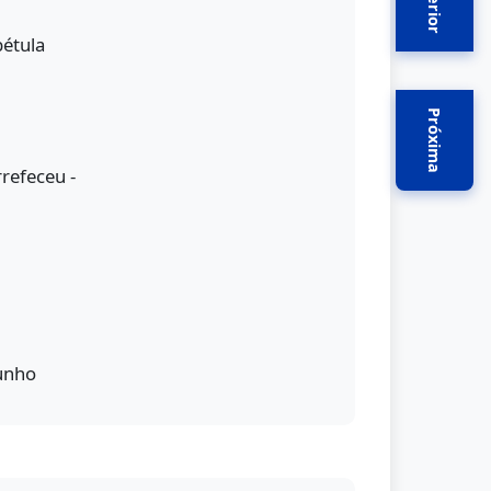
Anterior
bétula
Próxima
refeceu -
junho