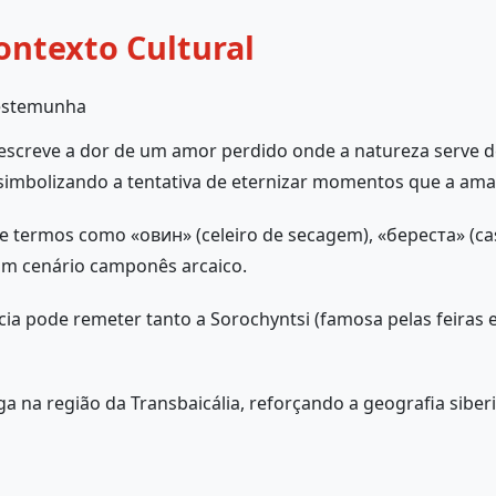
ontexto Cultural
Testemunha
escreve a dor de um amor perdido onde a natureza serve de d
 simbolizando a tentativa de eternizar momentos que a am
 termos como «овин» (celeiro de secagem), «береста» (cas
 um cenário camponês arcaico.
cia pode remeter tanto a Sorochyntsi (famosa pelas feiras
ga na região da Transbaicália, reforçando a geografia sibe