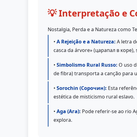
💡 Interpretação e C
Nostalgia, Perda e a Natureza como 
•
A Rejeição e a Natureza:
A letra d
casca da árvore» (царапал в коре),
•
Simbolismo Rural Russo:
O uso de
de fibra) transporta a canção para
•
Sorochin (Сорочин):
Esta referên
estética de misticismo rural eslavo.
•
Aga (Ага):
Pode referir-se ao rio A
explora.