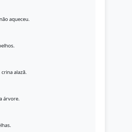
não aqueceu.
oelhos.
crina alazã.
a árvore.
lhas.