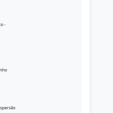
o -
anho
ispersão