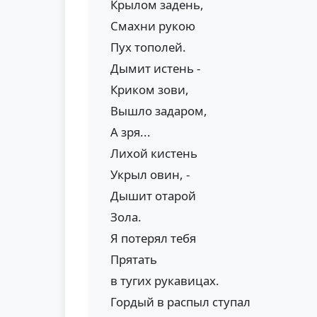
Крылом задень,
Смахни рукою
Пух тополей.
Дымит истень -
Криком зови,
Вышло задаром,
А зря...
Лихой кистень
Укрыл овин, -
Дышит отарой
Зола.
Я потерял тебя
Прятать
в тугих рукавицах.
Гордый в распыл ступал