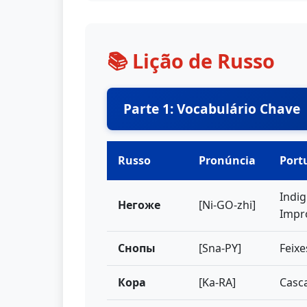
📚 Lição de Russo
Parte 1: Vocabulário Chave
Russo
Pronúncia
Port
Indig
Негоже
[Ni-GO-zhi]
Impr
Снопы
[Sna-PY]
Feixe
Кора
[Ka-RA]
Casca