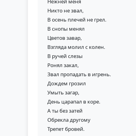
Нежней меня
Никто не звал,
В осень плечей не грел.
В снопы менял
Цветов завар,
Взгляда молил с колен.
В ручей слезы
Ронял закал,
Звал пропадать в игрень.
Дождем грозил
Умыть загар,
День царапал в коре.
А ты без затей
Обрекла другому
Трепет бровей.