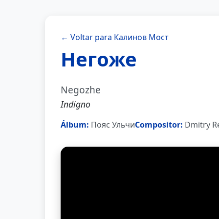
← Voltar para Калинов Мост
Негоже
Negozhe
Indigno
Álbum:
Пояс Ульчи
Compositor:
Dmitry R