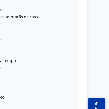
s.
tes as maçãs do rosto
da,
 a tempo
s,
co,