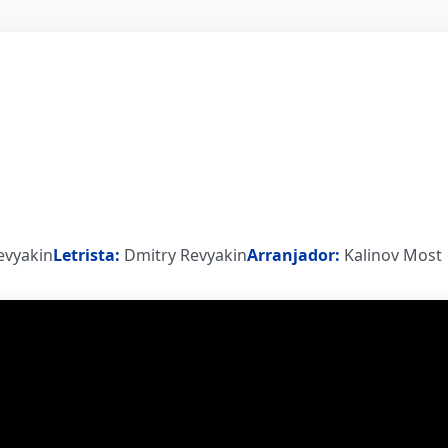
evyakin
Letrista:
Dmitry Revyakin
Arranjador:
Kalinov Most