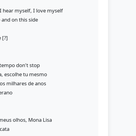
 I hear myself, I love myself
e and on this side
 [?]
o tempo don't stop
ta, escolhe tu mesmo
os milhares de anos
erano
 meus olhos, Mona Lisa
cata