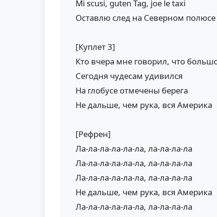
Mi scusi, guten Tag, joe le taxi
Оставлю след на Северном полюсе
[Куплет 3]
Кто вчера мне говорил, что больш
Сегодня чудесам удивился
На глобусе отмечены берега
Не дальше, чем рука, вся Америка
[Рефрен]
Ла-ла-ла-ла-ла-ла, ла-ла-ла-ла
Ла-ла-ла-ла-ла-ла, ла-ла-ла-ла
Ла-ла-ла-ла-ла-ла, ла-ла-ла-ла
Не дальше, чем рука, вся Америка
Ла-ла-ла-ла-ла-ла, ла-ла-ла-ла