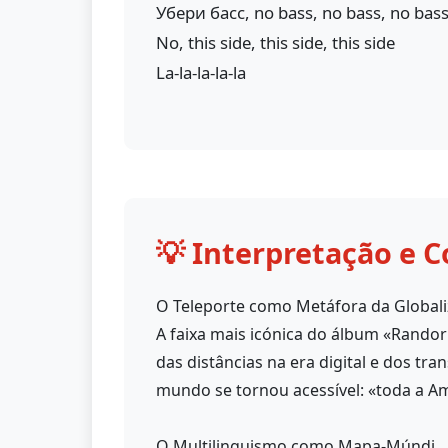
Убери басс, no bass, no bass, no bass
No, this side, this side, this side
La-la-la-la-la
💡 Interpretação e C
O Teleporte como Metáfora da Global
A faixa mais icónica do álbum «Rando
das distâncias na era digital e dos tr
mundo se tornou acessível: «toda a A
O Multilinguismo como Mapa-Múndi