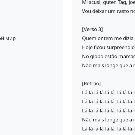
Mi scusi, guten Tag, joe
Vou deixar um rasto n
[Verso 3]
ой мир
Quem ontem me dizia 
Hoje ficou surpreendi
No globo estão marcad
Não mais longe que a 
[Refrão]
Lá-lá-lá-lá-lá-lá, lá-lá-lá-
Lá-lá-lá-lá-lá-lá, lá-lá-lá-
Lá-lá-lá-lá-lá-lá, lá-lá-lá-
Não mais longe que a 
Lá-lá-lá-lá-lá-lá, lá-lá-lá-