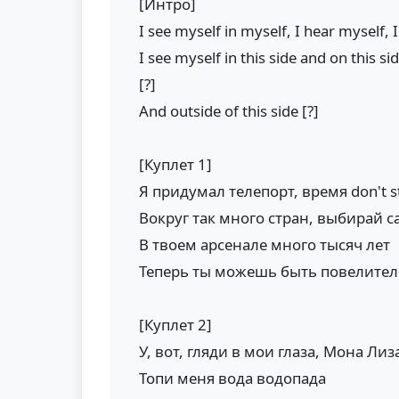
[Интро]
I see myself in myself, I hear myself, 
I see myself in this side and on this si
[?]
And outside of this side [?]
[Куплет 1]
Я придумал телепорт, время don't s
Вокруг так много стран, выбирай с
В твоем арсенале много тысяч лет
Теперь ты можешь быть повелите
[Куплет 2]
У, вот, гляди в мои глаза, Мона Лиз
Топи меня вода водопада