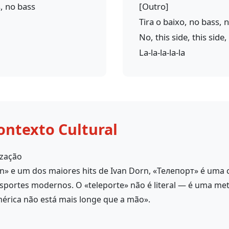
, no bass
[Outro]
Tira o baixo, no bass, 
No, this side, this side,
La-la-la-la-la
ontexto Cultural
ização
rn» e um dos maiores hits de Ivan Dorn, «Телепорт» é uma
ansportes modernos. O «teleporte» não é literal — é uma me
mérica não está mais longe que a mão».