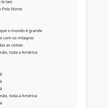
 le taxi
o Polo Norte
que o mundo é grande
do com os milagres
as as costas
mão, toda a América
lá
lá
lá
mão, toda a América
lá