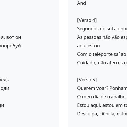
And
[Verso 4]
Segundos do sul ao no
я, вот он
As pessoas não vão e
 попробуй
aqui estou
Com o teleporte saí ao
Cuidado, não aterres n
редь
[Verso 5]
ходи
Querem voar? Ponham-s
O meu dia de trabalho 
ди
Estou aqui, estou em to
Desculpa, ciência, esto