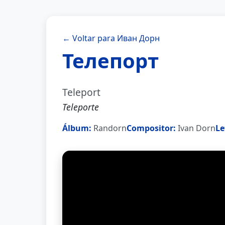
← Voltar para Иван Дорн
Телепорт
Teleport
Teleporte
Álbum:
Randorn
Compositor:
Ivan Dorn
Le