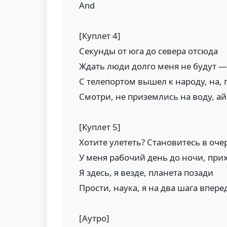
And
[Куплет 4]
Секунды от юга до севера отсюда
Ждать люди долго меня не будут — 
С телепортом вышел к народу, на,
Смотри, не приземлись на воду, ай
[Куплет 5]
Хотите улететь? Становитесь в оче
У меня рабочий день до ночи, при
Я здесь, я везде, планета позади
Прости, наука, я на два шага впере
[Аутро]