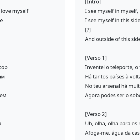
[Intro]
I love myself
I see myself in myself,
de
I see myself in this sid
[?]
And outside of this side
[Verso 1]
top
Inventei o teleporte, 
ам
Há tantos países à vol
No teu arsenal há muit
лем
Agora podes ser o sob
[Verso 2]
а
Uh, olha, olha para os
Afoga-me, água da cas