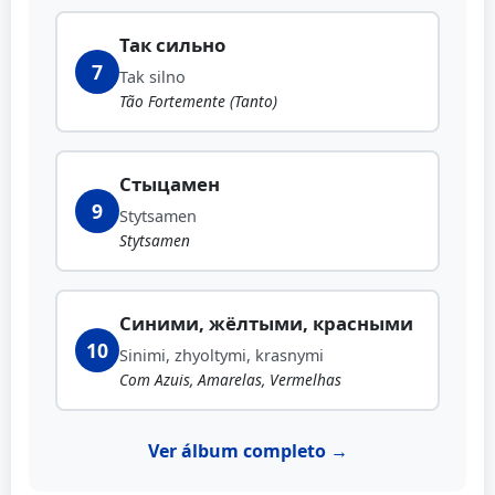
Так сильно
7
Tak silno
Tão Fortemente (Tanto)
Стыцамен
9
Stytsamen
Stytsamen
Синими, жёлтыми, красными
10
Sinimi, zhyoltymi, krasnymi
Com Azuis, Amarelas, Vermelhas
Ver álbum completo →