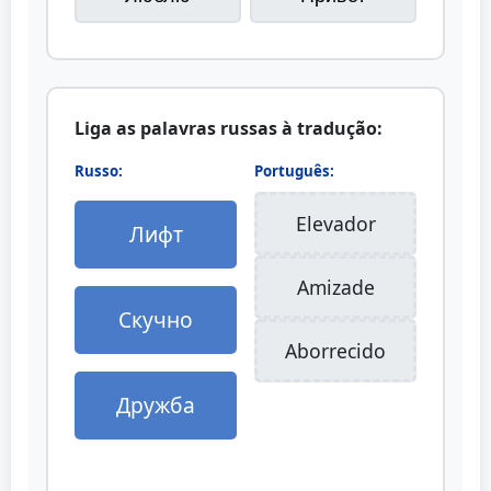
Liga as palavras russas à tradução:
Russo:
Português:
Elevador
Лифт
Amizade
Скучно
Aborrecido
Дружба