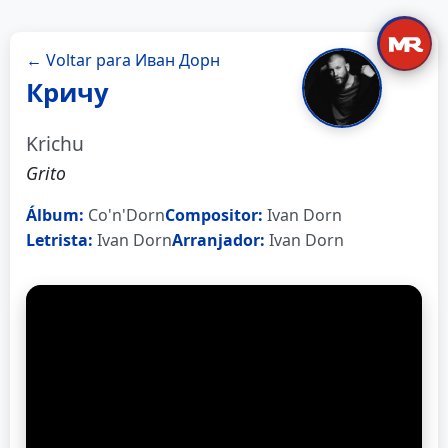
← Voltar para Иван Дорн
Кричу
Krichu
Grito
Álbum:
Co'n'Dorn
Compositor:
Ivan Dorn
Letrista:
Ivan Dorn
Arranjador:
Ivan Dorn