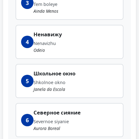
3
Tem boleye
Ainda Menos
Ненавижу
4
Nenavizhu
Odeio
Школьное окно
5
Shkolnoe okno
Janela da Escola
Северное сияние
6
Severnoe siyanie
Aurora Boreal