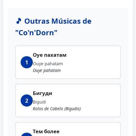
🎵 Outras Músicas de
"Co'n'Dorn"
Оуе пахатам
1
Ouye pahatam
Ouye pahatam
Бигуди
2
Bigudi
Rolos de Cabelo (Bigudis)
Тем более