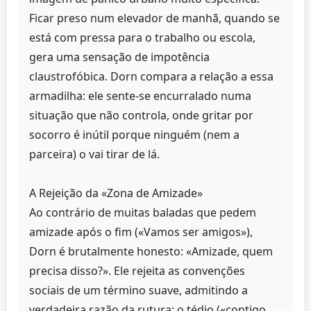
Ficar preso num elevador de manhã, quando se
está com pressa para o trabalho ou escola,
gera uma sensação de impotência
claustrofóbica. Dorn compara a relação a essa
armadilha: ele sente-se encurralado numa
situação que não controla, onde gritar por
socorro é inútil porque ninguém (nem a
parceira) o vai tirar de lá.
A Rejeição da «Zona de Amizade»
Ao contrário de muitas baladas que pedem
amizade após o fim («Vamos ser amigos»),
Dorn é brutalmente honesto: «Amizade, quem
precisa disso?». Ele rejeita as convenções
sociais de um término suave, admitindo a
verdadeira razão da rutura: o tédio («contigo