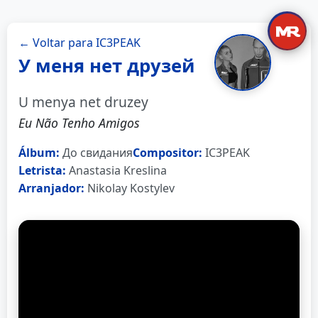
← Voltar para IC3PEAK
У меня нет друзей
U menya net druzey
Eu Não Tenho Amigos
Álbum:
До свидания
Compositor:
IC3PEAK
Letrista:
Anastasia Kreslina
Arranjador:
Nikolay Kostylev