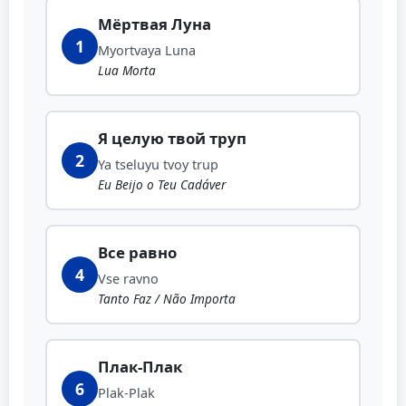
Мёртвая Луна
1
Myortvaya Luna
Lua Morta
Я целую твой труп
2
Ya tseluyu tvoy trup
Eu Beijo o Teu Cadáver
Все равно
4
Vse ravno
Tanto Faz / Não Importa
Плак-Плак
6
Plak-Plak