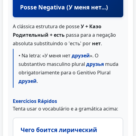
Posse Negativa (У меня нет...)
A clássica estrutura de posse
У + Казо
Родительный + есть
passa para a negação
absoluta substituindo o 'есть' por
нет
.
• Na letra: «У меня нет
друзей
». O
substantivo masculino plural
друзья
muda
obrigatoriamente para o Genitivo Plural
друзей
.
Exercícios Rápidos
Tenta usar o vocabulário e a gramática acima:
Чего боится лирический