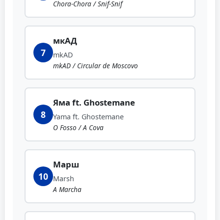
Chora-Chora / Snif-Snif
мкАД
7
mkAD
mkAD / Circular de Moscovo
Яма ft. Ghostemane
8
Yama ft. Ghostemane
O Fosso / A Cova
Марш
10
Marsh
A Marcha