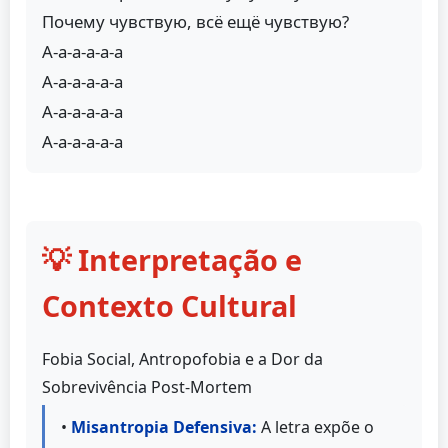
Почему чувствую, всё ещё чувствую?
А-а-а-а-а-а
А-а-а-а-а-а
А-а-а-а-а-а
А-а-а-а-а-а
💡 Interpretação e
Contexto Cultural
Fobia Social, Antropofobia e a Dor da
Sobrevivência Post-Mortem
•
Misantropia Defensiva:
A letra expõe o