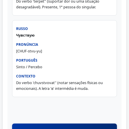
Do verbo 'terpet'' (suportar dor ou uma situação
desagradável). Presente, 1ª pessoa do singular.
Чувствую
[CHUF-stvu-yu]
Sinto / Percebo
Do verbo 'chuvstvovat'' (notar sensações físicas ou
emocionais). A letra 'в' intermédia é muda.