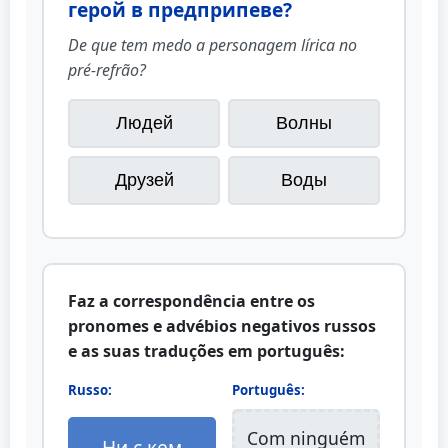
герой в предприпеве?
De que tem medo a personagem lírica no
pré-refrão?
Людей
Волны
Друзей
Воды
Faz a correspondência entre os
pronomes e advébios negativos russos
e as suas traduções em português:
Russo:
Português:
Com ninguém
Ни с кем