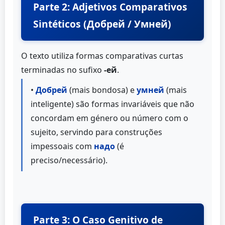
Parte 2: Adjetivos Comparativos
Sintéticos (Добрей / Умней)
O texto utiliza formas comparativas curtas
terminadas no sufixo
-ей
.
•
Добрей
(mais bondosa) e
умней
(mais
inteligente) são formas invariáveis que não
concordam em género ou número com o
sujeito, servindo para construções
impessoais com
надо
(é
preciso/necessário).
Parte 3: O Caso Genitivo de