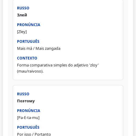
Злей
[Zley]
Mais má / Mais zangada
Forma comparativa simples do adjetivo 'zloy'
(mau/raivoso).
Поэтому
[Pa-E-ta-mu]
Por isso / Portanto