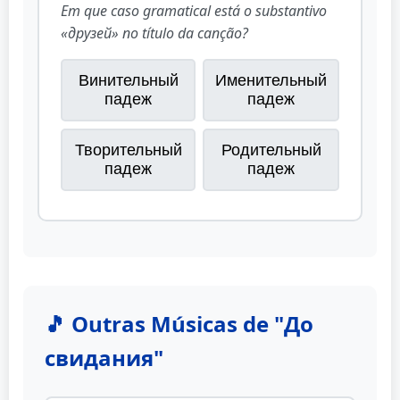
Em que caso gramatical está o substantivo
«друзей» no título da canção?
Винительный
Именительный
падеж
падеж
Творительный
Родительный
падеж
падеж
🎵 Outras Músicas de "До
свидания"