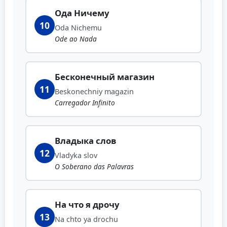
Ода Ничему
10
Oda Nichemu
Ode ao Nada
Бесконечный магазин
11
Beskonechniy magazin
Carregador Infinito
Владыка слов
12
Vladyka slov
O Soberano das Palavras
На что я дрочу
13
Na chto ya drochu