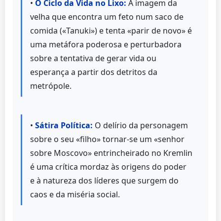
•
O Ciclo da Vida no Lixo:
A imagem da
velha que encontra um feto num saco de
comida («Tanuki») e tenta «parir de novo» é
uma metáfora poderosa e perturbadora
sobre a tentativa de gerar vida ou
esperança a partir dos detritos da
metrópole.
•
Sátira Política:
O delírio da personagem
sobre o seu «filho» tornar-se um «senhor
sobre Moscovo» entrincheirado no Kremlin
é uma crítica mordaz às origens do poder
e à natureza dos líderes que surgem do
caos e da miséria social.