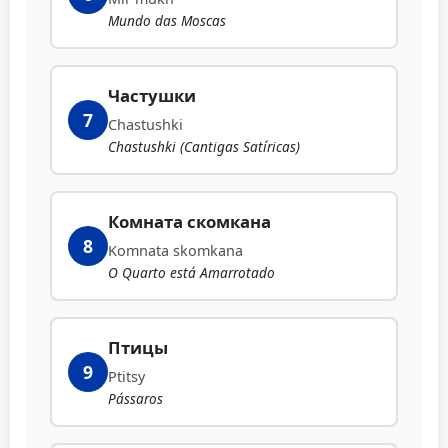
Mundo das Moscas
Частушки
7
Chastushki
Chastushki (Cantigas Satíricas)
Комната скомкана
8
Komnata skomkana
O Quarto está Amarrotado
Птицы
9
Ptitsy
Pássaros