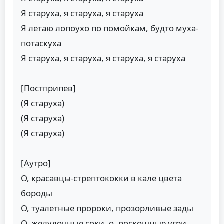
Я старуха, я старуха, я старуха
Я летаю лопоухо по помойкам, будто муха-
потаскуха
Я старуха, я старуха, я старуха, я старуха
[Постприпев]
(Я старуха)
(Я старуха)
(Я старуха)
[Аутро]
О, красавцы-стрептококки в кале цвета
бороды
О, туалетные пророки, прозорливые зады
О, желудочные соки, о, роскошные угри