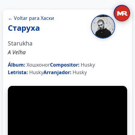
← Voltar para Хаски
Старуха
Starukha
A Velha
Álbum:
Хошхоног
Compositor:
Husky
Letrista:
Husky
Arranjador:
Husky