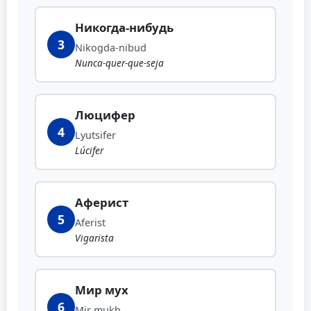
Никогда-нибудь
3
Nikogda-nibud
Nunca-quer-que-seja
Люцифер
4
Lyutsifer
Lúcifer
Аферист
5
Aferist
Vigarista
Мир мух
6
Mir mukh