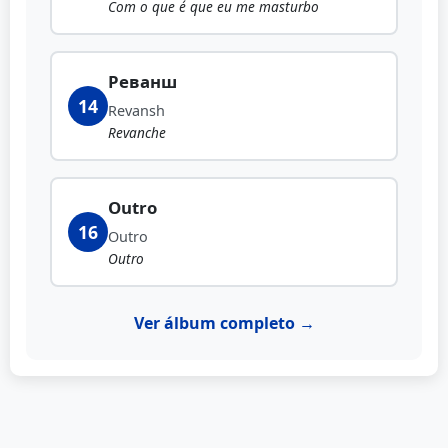
Com o que é que eu me masturbo
Реванш
14
Revansh
Revanche
Outro
16
Outro
Outro
Ver álbum completo →