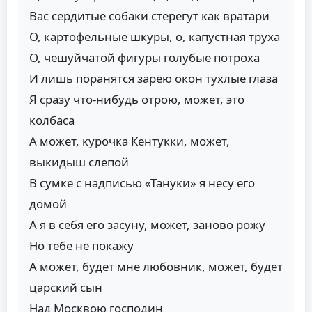
Вас сердитые собаки стерегут как вратари
О, картофельные шкуры, о, капустная труха
О, чешуйчатой фигуры голубые потроха
И лишь поранятся зарёю окон тухлые глаза
Я сразу что-нибудь отрою, может, это
колбаса
А может, курочка Кентукки, может,
выкидыш слепой
В сумке с надписью «Тануки» я несу его
домой
А я в себя его засуну, может, заново рожу
Но тебе не покажу
А может, будет мне любовник, может, будет
царский сын
Над Москвою господин