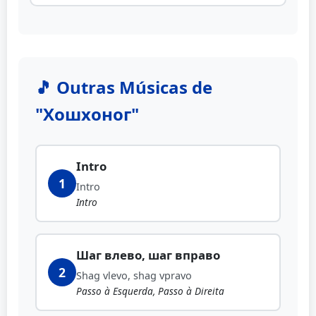
🎵 Outras Músicas de
"Хошхоног"
Intro
1
Intro
Intro
Шаг влево, шаг вправо
2
Shag vlevo, shag vpravo
Passo à Esquerda, Passo à Direita