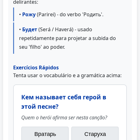
delirantes:
•
Рожу
(Parirei) - do verbo 'Родить'.
•
Будет
(Será / Haverá) - usado
repetidamente para projetar a subida do
seu 'filho' ao poder.
Exercícios Rápidos
Tenta usar o vocabulário e a gramática acima:
Кем называет себя герой в
этой песне?
Quem o herói afirma ser nesta canção?
Вратарь
Старуха