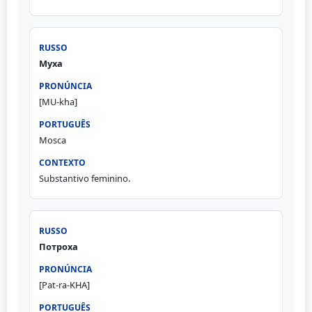
Муха
[MU-kha]
Mosca
Substantivo feminino.
Потроха
[Pat-ra-KHA]