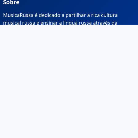
Sobre
MusicaRussa é dedicado a partilhar a rica cultura
musical russa e ensinar a língua russa através da
música.
Links Rápidos
Início
Sobre Nós
Contacto
Email: info@musicarussa.com
Legal
Privacidade