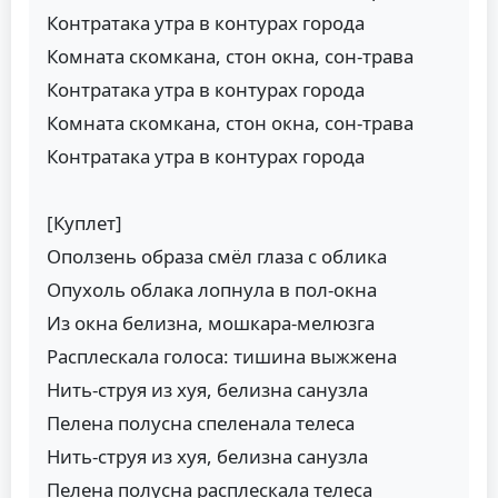
Контратака утра в контурах города
Комната скомкана, стон окна, сон-трава
Контратака утра в контурах города
Комната скомкана, стон окна, сон-трава
Контратака утра в контурах города
[Куплет]
Оползень образа смёл глаза с облика
Опухоль облака лопнула в пол-окна
Из окна белизна, мошкара-мелюзга
Расплескала голоса: тишина выжжена
Нить-струя из хуя, белизна санузла
Пелена полусна спеленала телеса
Нить-струя из хуя, белизна санузла
Пелена полусна расплескала телеса