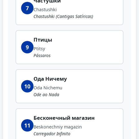
Частушки
7
Chastushki
Chastushki (Cantigas Satíricas)
Птицы
9
Ptitsy
Pássaros
Ода Ничему
10
Oda Nichemu
Ode ao Nada
Бесконечный магазин
11
Beskonechniy magazin
Carregador Infinito