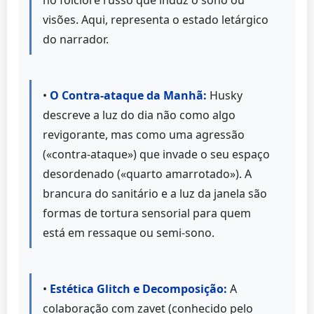
visões. Aqui, representa o estado letárgico
do narrador.
•
O Contra-ataque da Manhã:
Husky
descreve a luz do dia não como algo
revigorante, mas como uma agressão
(«contra-ataque») que invade o seu espaço
desordenado («quarto amarrotado»). A
brancura do sanitário e a luz da janela são
formas de tortura sensorial para quem
está em ressaque ou semi-sono.
•
Estética Glitch e Decomposição:
A
colaboração com zavet (conhecido pelo