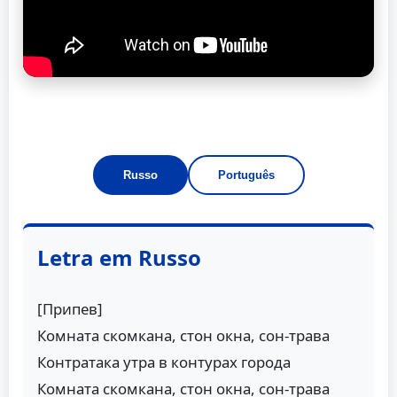
Russo
Português
Letra em Russo
[Припев]
Комната скомкана, стон окна, сон-трава
Контратака утра в контурах города
Комната скомкана, стон окна, сон-трава