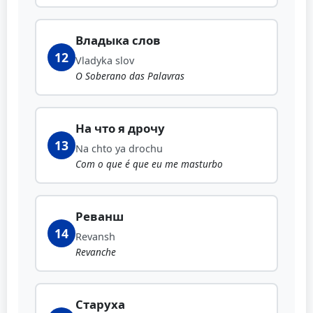
Владыка слов
12
Vladyka slov
O Soberano das Palavras
На что я дрочу
13
Na chto ya drochu
Com o que é que eu me masturbo
Реванш
14
Revansh
Revanche
Старуха