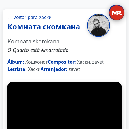
← Voltar para Хаски
Комната скомкана
Komnata skomkana
O Quarto está Amarrotado
Álbum:
Хошхоног
Compositor:
Хаски, zavet
Letrista:
Хаски
Arranjador:
zavet