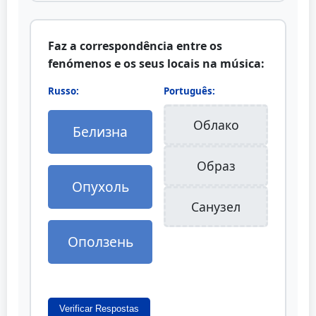
Faz a correspondência entre os
fenómenos e os seus locais na música:
Russo:
Português:
Облако
Белизна
Образ
Опухоль
Санузел
Оползень
Verificar Respostas