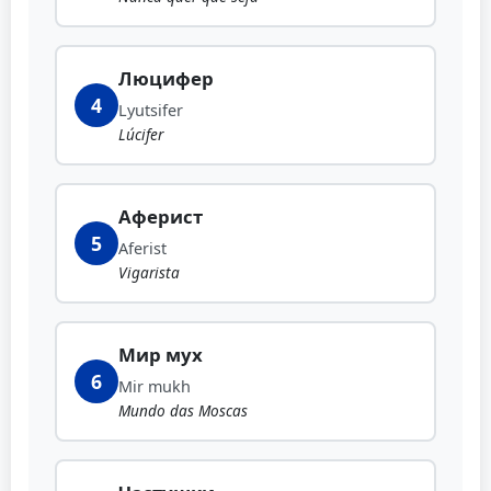
Люцифер
4
Lyutsifer
Lúcifer
Аферист
5
Aferist
Vigarista
Мир мух
6
Mir mukh
Mundo das Moscas