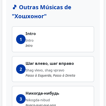
🎵 Outras Músicas de
"Хошхоног"
Intro
1
Intro
Intro
Шаг влево, шаг вправо
2
Shag vlevo, shag vpravo
Passo à Esquerda, Passo à Direita
Никогда-нибудь
3
Nikogda-nibud
Nunca-quer-que-seja