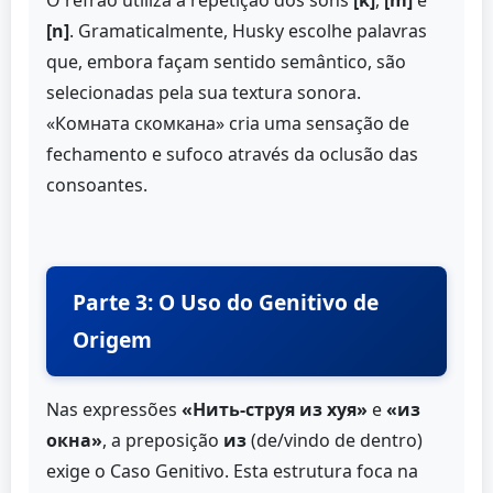
O refrão utiliza a repetição dos sons
[k]
,
[m]
e
[n]
. Gramaticalmente, Husky escolhe palavras
que, embora façam sentido semântico, são
selecionadas pela sua textura sonora.
«Комната скомкана» cria uma sensação de
fechamento e sufoco através da oclusão das
consoantes.
Parte 3: O Uso do Genitivo de
Origem
Nas expressões
«Нить-струя из хуя»
e
«из
окна»
, a preposição
из
(de/vindo de dentro)
exige o Caso Genitivo. Esta estrutura foca na