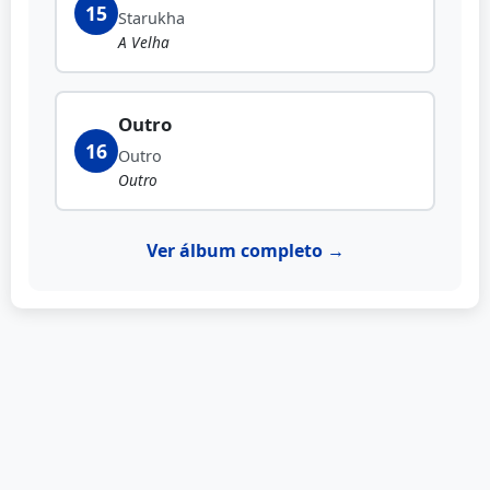
15
Starukha
A Velha
Outro
16
Outro
Outro
Ver álbum completo →