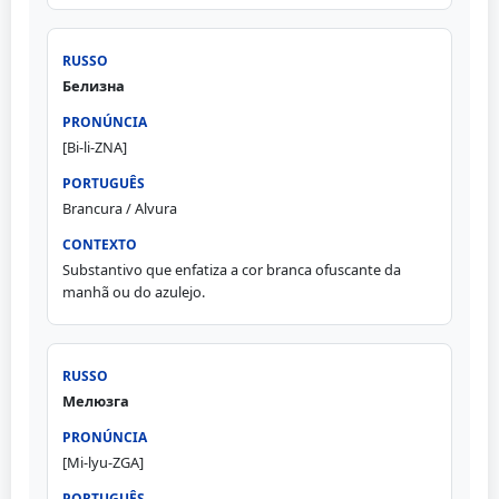
Белизна
[Bi-li-ZNA]
Brancura / Alvura
Substantivo que enfatiza a cor branca ofuscante da
manhã ou do azulejo.
Мелюзга
[Mi-lyu-ZGA]