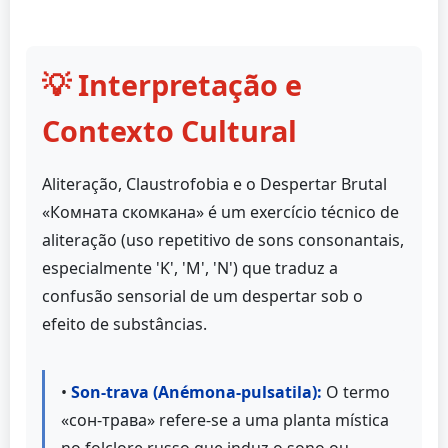
💡 Interpretação e
Contexto Cultural
Aliteração, Claustrofobia e o Despertar Brutal
«Комната скомкана» é um exercício técnico de
aliteração (uso repetitivo de sons consonantais,
especialmente 'K', 'M', 'N') que traduz a
confusão sensorial de um despertar sob o
efeito de substâncias.
•
Son-trava (Anémona-pulsatila):
O termo
«сон-трава» refere-se a uma planta mística
no folclore russo que induz o sono ou