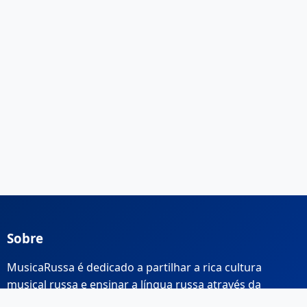
Sobre
MusicaRussa é dedicado a partilhar a rica cultura
musical russa e ensinar a língua russa através da
música.