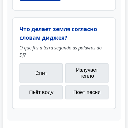
Что делает земля согласно
словам диджея?
O que faz a terra segundo as palavras do
DJ?
Излучает
Спит
тепло
Пьёт воду
Поёт песни