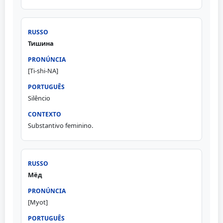
Тишина
[Ti-shi-NA]
Silêncio
Substantivo feminino.
Мёд
[Myot]