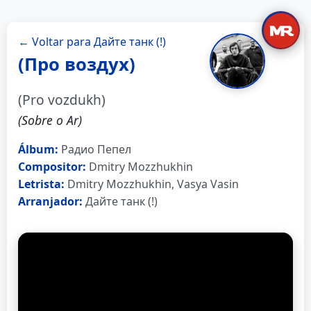
← Voltar para Дайте танк (!)
(Про воздух)
(Pro vozdukh)
(Sobre o Ar)
Álbum:
Радио Пепел
Compositor:
Dmitry Mozzhukhin
Letrista:
Dmitry Mozzhukhin, Vasya Vasin
Arranjador:
Дайте танк (!)