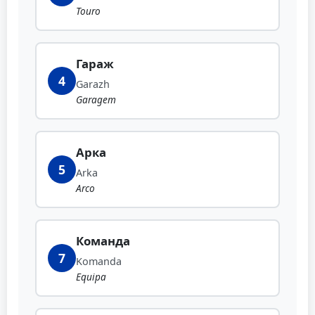
Touro
Гараж
4
Garazh
Garagem
Арка
5
Arka
Arco
Команда
7
Komanda
Equipa