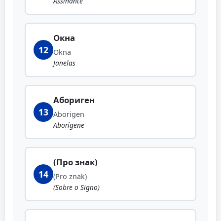
Assinante
Окна
12
Okna
Janelas
Абориген
13
Aborigen
Aborígene
(Про знак)
14
(Pro znak)
(Sobre o Signo)