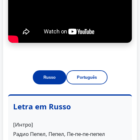
Russo
Português
Letra em Russo
[Интро]
Радио Пепел, Пепел, Пе-пе-пе-пепел