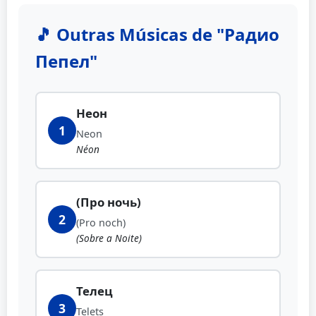
🎵 Outras Músicas de "Радио
Пепел"
Неон
1
Neon
Néon
(Про ночь)
2
(Pro noch)
(Sobre a Noite)
Телец
3
Telets