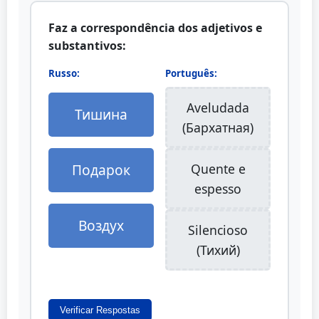
Faz a correspondência dos adjetivos e
substantivos:
Russo:
Português:
Aveludada
Тишина
(Бархатная)
Подарок
Quente e
espesso
Воздух
Silencioso
(Тихий)
Verificar Respostas