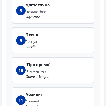
Достаточно
8
Dostatochno
Suficiente
Песня
9
Pesnya
Canção
(Про время)
10
(Pro vremya)
(Sobre o Tempo)
Абонент
11
Abonent