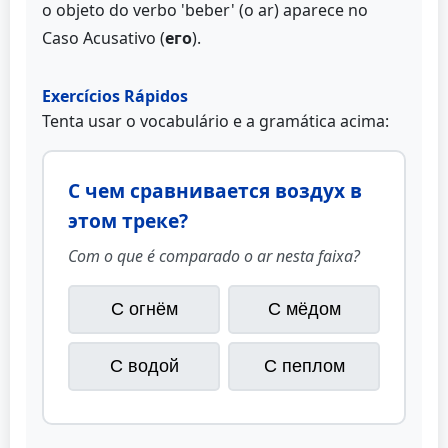
o objeto do verbo 'beber' (o ar) aparece no
Caso Acusativo (
его
).
Exercícios Rápidos
Tenta usar o vocabulário e a gramática acima:
С чем сравнивается воздух в
этом треке?
Com o que é comparado o ar nesta faixa?
С огнём
С мёдом
С водой
С пеплом