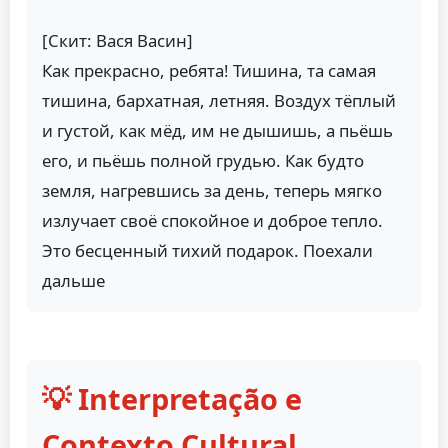
[Скит: Вася Васин]
Как прекрасно, ребята! Тишина, та самая
тишина, бархатная, летняя. Воздух тёплый
и густой, как мёд, им не дышишь, а пьёшь
его, и пьёшь полной грудью. Как будто
земля, нагревшись за день, теперь мягко
излучает своё спокойное и доброе тепло.
Это бесценный тихий подарок. Поехали
дальше
💡 Interpretação e
Contexto Cultural