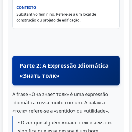
Substantivo feminino. Refere-se a um local de
construção ou projeto de edificação.
Parte 2: A Expressão Idiomática
«Знать толк»
A frase «Она знает толк» é uma expressão
idiomática russa muito comum. A palavra
«толк» refere-se a «sentido» ou «utilidade».
• Dizer que alguém «знает толк в чём-то»
significa que essa pessoa é um bom