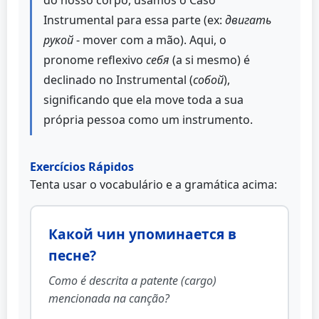
do nosso corpo, usamos o Caso
Instrumental para essa parte (ex:
двигать
рукой
- mover com a mão). Aqui, o
pronome reflexivo
себя
(a si mesmo) é
declinado no Instrumental (
собой
),
significando que ela move toda a sua
própria pessoa como um instrumento.
Exercícios Rápidos
Tenta usar o vocabulário e a gramática acima:
Какой чин упоминается в
песне?
Como é descrita a patente (cargo)
mencionada na canção?