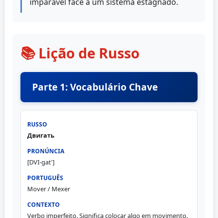
imparável face a um sistema estagnado.
📚 Lição de Russo
Parte 1: Vocabulário Chave
Двигать
[DVI-gat']
Mover / Mexer
Verbo imperfeito. Significa colocar algo em movimento.