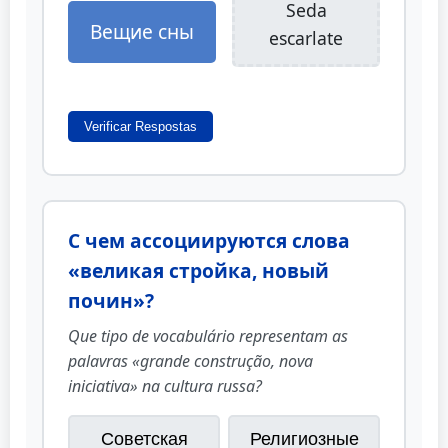
Seda
Вещие сны
escarlate
Verificar Respostas
С чем ассоциируются слова
«великая стройка, новый
почин»?
Que tipo de vocabulário representam as
palavras «grande construção, nova
iniciativa» na cultura russa?
Советская
Религиозные