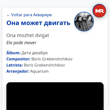
← Voltar para Аквариум
Она может двигать
Ona mozhet dvigat
Ela pode mover
Álbum:
Дети декабря
Compositor:
Boris Grebenshchikov
Letrista:
Boris Grebenshchikov
Arranjador:
Aquarium