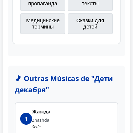
пропаганда
тексты
Медицинские
Сказки для
термины
детей
🎵 Outras Músicas de "Дети
декабря"
Жажда
1
Zhazhda
Sede