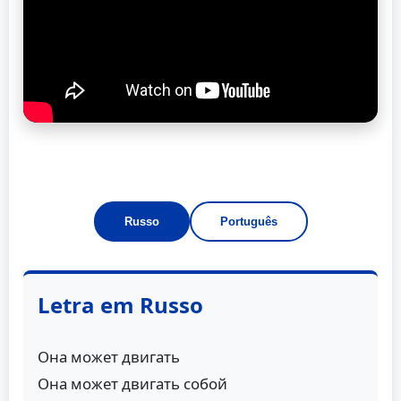
Russo
Português
Letra em Russo
Она может двигать
Она может двигать собой