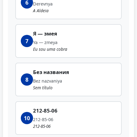
6
Derevnya
A Aldeia
Я — змея
7
Ya — zmeya
Eu sou uma cobra
Без названия
8
Bez nazvaniya
Sem título
212-85-06
10
212-85-06
212-85-06