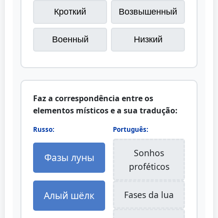
Кроткий
Возвышенный
Военный
Низкий
Faz a correspondência entre os
elementos místicos e a sua tradução:
Russo:
Português:
Sonhos
Фазы луны
proféticos
Алый шёлк
Fases da lua