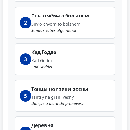
Сны о чём-то большем
2
Sny o chyom-to bolshem
Sonhos sobre algo maior
Кад Годдо
3
Kad Goddo
Cad Goddeu
Танцы на грани весны
5
Tantsy na grani vesny
Danças à beira da primavera
Деревня