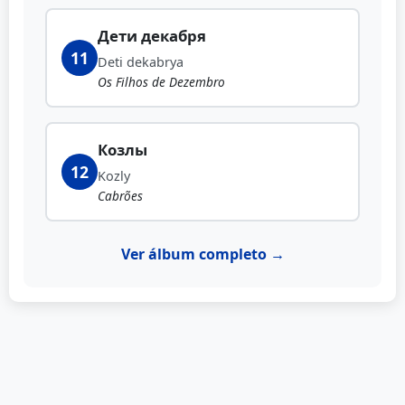
Дети декабря
11
Deti dekabrya
Os Filhos de Dezembro
Козлы
12
Kozly
Cabrões
Ver álbum completo →