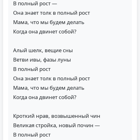
В полный рост —
Она знает толк в полный рост
Мама, что мы будем делать
Когда она двинет собой?
Алый шелк, вещие сны
Ветви ивы, фазы луны
В полный рост
Она знает толк в полный рост
Мама, что мы будем делать
Когда она двинет собой?
Кроткий нрав, возвышенный чин
Великая стройка, новый почин —
В полный рост