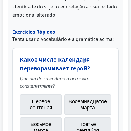
identidade do sujeito em relação ao seu estado
emocional alterado.
Exercícios Rápidos
Tenta usar o vocabulário e a gramática acima:
Какое число календаря
переворачивает герой?
Que dia do calendário o herói vira
constantemente?
Первое
Восемнадцатое
сентября
марта
Восьмое
Третье
марта
сентября