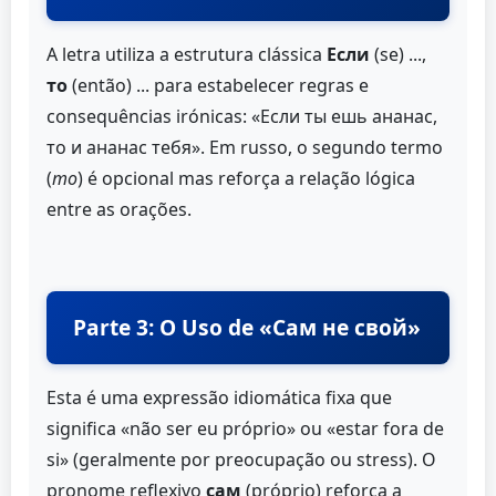
A letra utiliza a estrutura clássica
Если
(se) ...,
то
(então) ... para estabelecer regras e
consequências irónicas: «Если ты ешь ананас,
то и ананас тебя». Em russo, o segundo termo
(
то
) é opcional mas reforça a relação lógica
entre as orações.
Parte 3: O Uso de «Сам не свой»
Esta é uma expressão idiomática fixa que
significa «não ser eu próprio» ou «estar fora de
si» (geralmente por preocupação ou stress). O
pronome reflexivo
сам
(próprio) reforça a