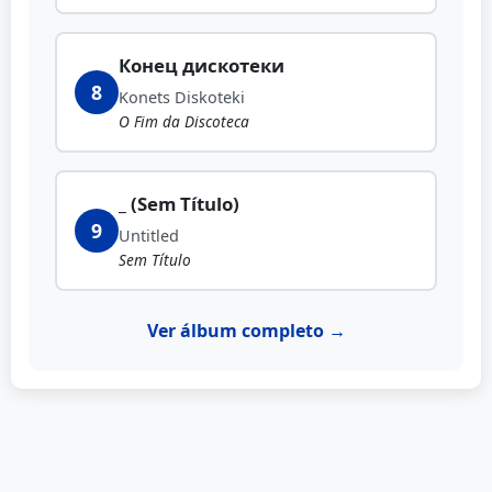
Конец дискотеки
8
Konets Diskoteki
O Fim da Discoteca
_ (Sem Título)
9
Untitled
Sem Título
Ver álbum completo →