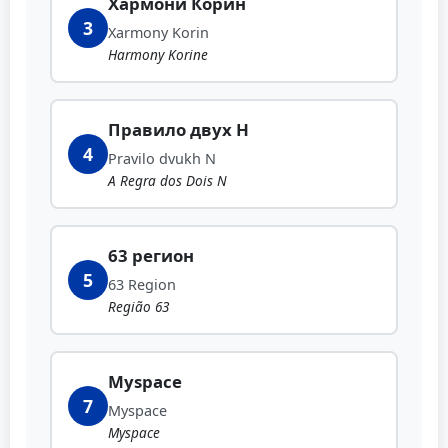
Хармони Корин
3
Xarmony Korin
Harmony Korine
Правило двух Н
4
Pravilo dvukh N
A Regra dos Dois N
63 регион
5
63 Region
Região 63
Myspace
7
Myspace
Myspace