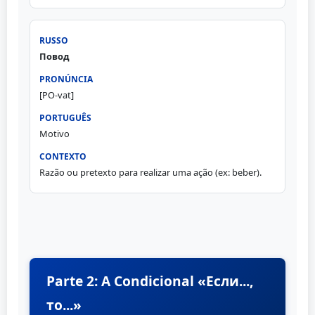
Повод
[PO-vat]
Motivo
Razão ou pretexto para realizar uma ação (ex: beber).
Parte 2: A Condicional «Если...,
то...»