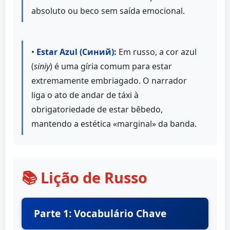
absoluto ou beco sem saída emocional.
•
Estar Azul (Синий):
Em russo, a cor azul
(
siniy
) é uma gíria comum para estar
extremamente embriagado. O narrador
liga o ato de andar de táxi à
obrigatoriedade de estar bêbedo,
mantendo a estética «marginal» da banda.
📚 Lição de Russo
Parte 1: Vocabulário Chave