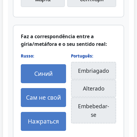
Faz a correspondência entre a
gíria/metáfora e o seu sentido real:
Russo:
Português:
Embriagado
Синий
Alterado
Сам не свой
Embebedar-
se
Нажраться