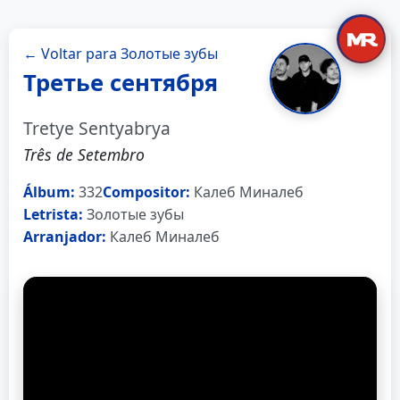
← Voltar para Золотые зубы
Третье сентября
Tretye Sentyabrya
Três de Setembro
Álbum:
332
Compositor:
Калеб Миналеб
Letrista:
Золотые зубы
Arranjador:
Калеб Миналеб