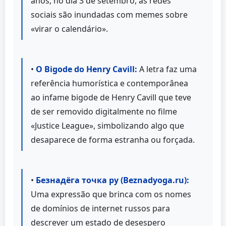
anos, no dia 3 de setembro, as redes
sociais são inundadas com memes sobre
«virar o calendário».
•
O Bigode do Henry Cavill:
A letra faz uma
referência humorística e contemporânea
ao infame bigode de Henry Cavill que teve
de ser removido digitalmente no filme
«Justice League», simbolizando algo que
desaparece de forma estranha ou forçada.
•
Безнадёга точка ру (Beznadyoga.ru):
Uma expressão que brinca com os nomes
de domínios de internet russos para
descrever um estado de desespero