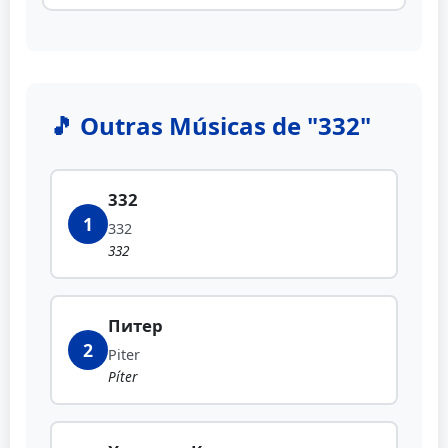
🎵 Outras Músicas de "332"
332
1
332
332
Питер
2
Piter
Píter