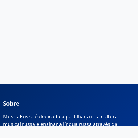
Sobre
MusicaRussa é dedicado a partilhar a rica cultura
musical russa e ensinar a língua russa através da
música.