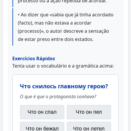
processo ou à ação repetida de acordar.
• Ao dizer que «sabia que já tinha acordado
(facto), mas não estava a acordar
(processo)», o autor descreve a sensação
de estar preso entre dois estados.
Exercícios Rápidos
Tenta usar o vocabulário e a gramática acima:
Что снилось главному герою?
O que é que o protagonista sonhava?
Что он спал
Что он пел
Что он бежал
Что он летел