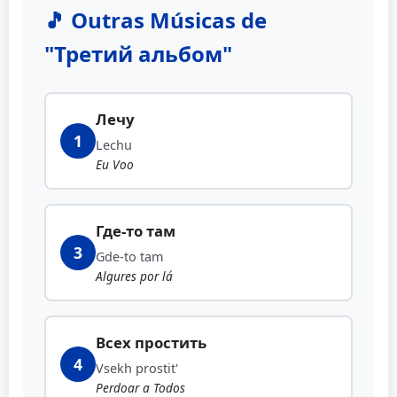
🎵 Outras Músicas de
"Третий альбом"
Лечу
1
Lechu
Eu Voo
Где-то там
3
Gde-to tam
Algures por lá
Всех простить
4
Vsekh prostit'
Perdoar a Todos