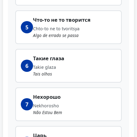
Что-то не то творится
5
Chto-to ne to tvoritsya
Algo de errado se passa
Такие глаза
6
Takie glaza
Tais olhos
Нехорошо
7
Nekhorosho
Não Estou Bem
Царь