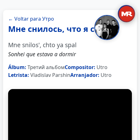
← Voltar para Утро
Мне снилось, что я спал
Mne snilos', chto ya spal
Sonhei que estava a dormir
Álbum:
Третий альбом
Compositor:
Utro
Letrista:
Vladislav Parshin
Arranjador:
Utro