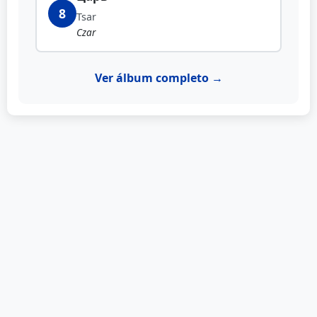
8
Tsar
Czar
Ver álbum completo →