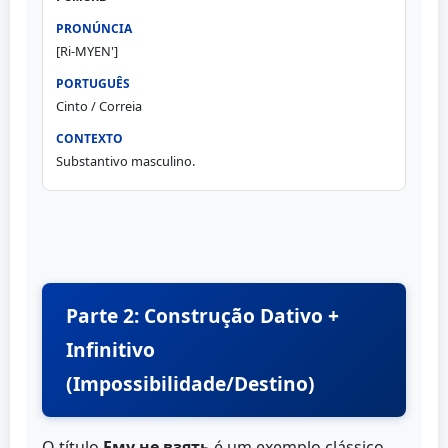
[Ri-MYEN']
Cinto / Correia
Substantivo masculino.
Parte 2: Construção Dativo +
Infinitivo
(Impossibilidade/Destino)
O título
Ему не взять
é um exemplo clássico