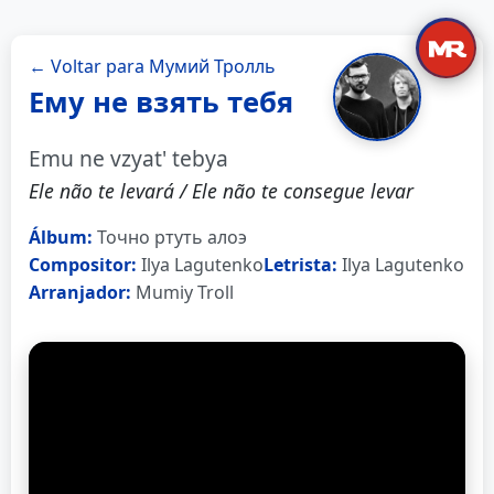
← Voltar para Мумий Тролль
Ему не взять тебя
Emu ne vzyat' tebya
Ele não te levará / Ele não te consegue levar
Álbum:
Точно ртуть алоэ
Compositor:
Ilya Lagutenko
Letrista:
Ilya Lagutenko
Arranjador:
Mumiy Troll