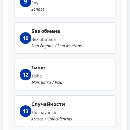
9
Sny
Sonhos
Без обмана
10
Bez obmana
Sem Engano / Sem Mentiras
Тише
12
Tishe
Mais Baixo / Psiu
Случайности
13
Sluchaynosti
Acasos / Coincidências