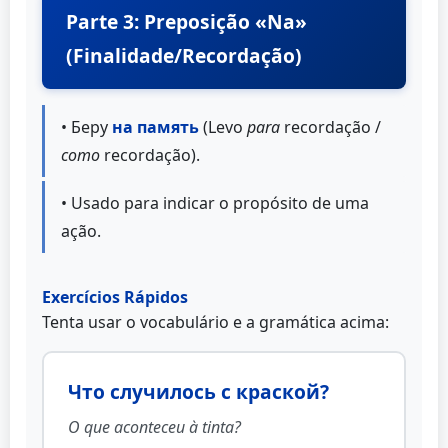
Parte 3: Preposição «Na»
(Finalidade/Recordação)
• Беру
на память
(Levo
para
recordação /
como
recordação).
• Usado para indicar o propósito de uma
ação.
Exercícios Rápidos
Tenta usar o vocabulário e a gramática acima:
Что случилось с краской?
O que aconteceu à tinta?