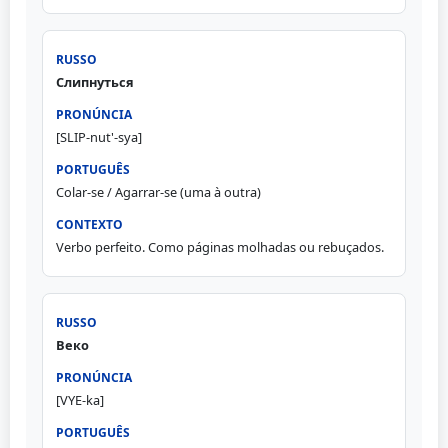
Слипнуться
[SLIP-nut'-sya]
Colar-se / Agarrar-se (uma à outra)
Verbo perfeito. Como páginas molhadas ou rebuçados.
Веко
[VYE-ka]