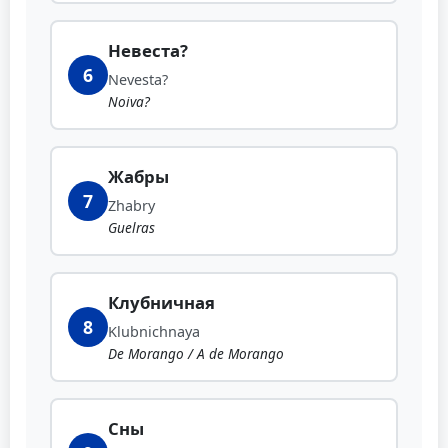
Невеста?
6
Nevesta?
Noiva?
Жабры
7
Zhabry
Guelras
Клубничная
8
Klubnichnaya
De Morango / A de Morango
Сны