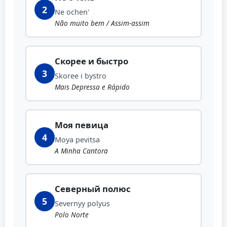
2
Ne ochen'
Não muito bem / Assim-assim
Скорее и быстро
3
Skoree i bystro
Mais Depressa e Rápido
Моя певица
4
Moya pevitsa
A Minha Cantora
Северный полюс
5
Severnyy polyus
Polo Norte