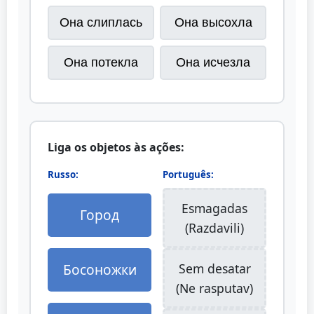
Она слиплась
Она высохла
Она потекла
Она исчезла
Liga os objetos às ações:
Russo:
Português:
Esmagadas
Город
(Razdavili)
Босоножки
Sem desatar
(Ne rasputav)