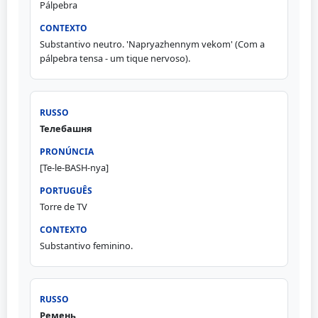
Pálpebra
Substantivo neutro. 'Napryazhennym vekom' (Com a
pálpebra tensa - um tique nervoso).
Телебашня
[Te-le-BASH-nya]
Torre de TV
Substantivo feminino.
Ремень