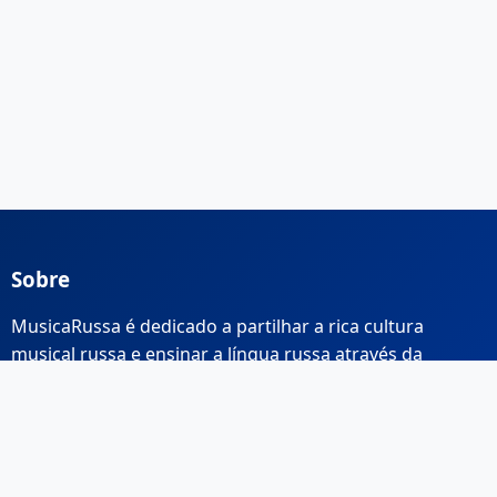
Sobre
MusicaRussa é dedicado a partilhar a rica cultura
musical russa e ensinar a língua russa através da
música.
Links Rápidos
Início