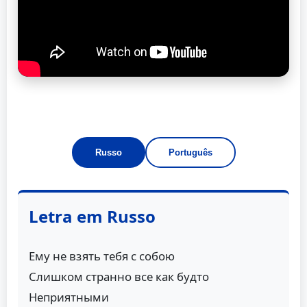
Russo
Português
Letra em Russo
Ему не взять тебя с собою
Слишком странно все как будто
Неприятными