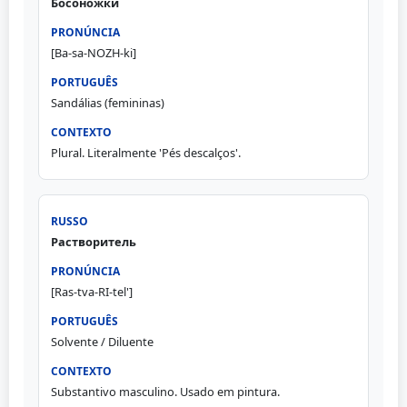
Босоножки
[Ba-sa-NOZH-ki]
Sandálias (femininas)
Plural. Literalmente 'Pés descalços'.
Растворитель
[Ras-tva-RI-tel']
Solvente / Diluente
Substantivo masculino. Usado em pintura.