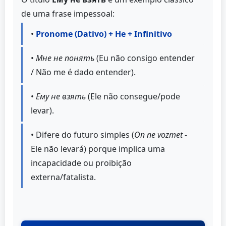
de uma frase impessoal:
•
Pronome (Dativo) + Не + Infinitivo
•
Мне не понять
(Eu não consigo entender
/ Não me é dado entender).
•
Ему не взять
(Ele não consegue/pode
levar).
• Difere do futuro simples (
On ne vozmet
-
Ele não levará) porque implica uma
incapacidade ou proibição
externa/fatalista.