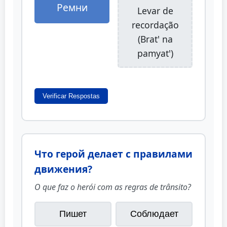
Ремни
Levar de
recordação
(Brat' na
pamyat')
Verificar Respostas
Что герой делает с правилами
движения?
O que faz o herói com as regras de trânsito?
Пишет
Соблюдает