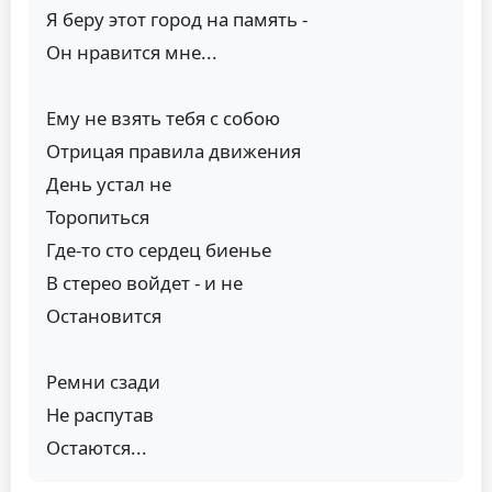
Я беру этот город на память -
Он нравится мне...
Ему не взять тебя с собою
Отрицая правила движения
День устал не
Торопиться
Где-то сто сердец биенье
В стерео войдет - и не
Остановится
Ремни сзади
Не распутав
Остаются...