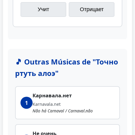
Учит
Отрицает
🎵 Outras Músicas de "Точно
ртуть алоэ"
Карнавала.нет
1
Karnavala.net
Não há Carnaval / Carnaval.não
Не очень