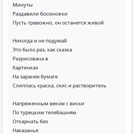
Минуты
Раздавили босоножки
Пусть тревожно, он останется живой
Никогда и не подумай
Это было раз, как сказка
Разрисована в
Картинках
На заранее бумаге
Слиплась краска, скис и растворитель
Напряженным веком с виски
По турецким телебашням
Откарнать без
Наказанья