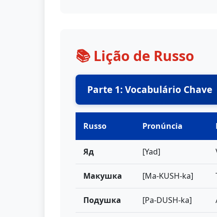
📚 Lição de Russo
Parte 1: Vocabulário Chave
Russo
Pronúncia
Яд
[Yad]
Макушка
[Ma-KUSH-ka]
Подушка
[Pa-DUSH-ka]