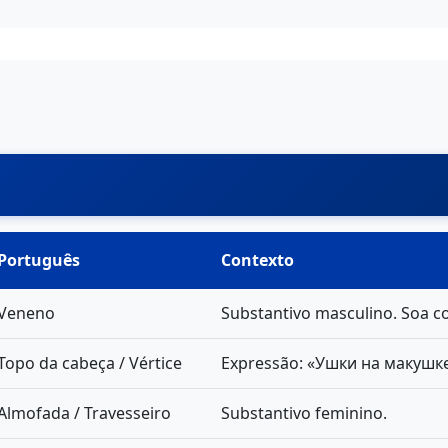
Português
Contexto
Veneno
Substantivo masculino. Soa co
Topo da cabeça / Vértice
Expressão: «Ушки на макушке» 
Almofada / Travesseiro
Substantivo feminino.