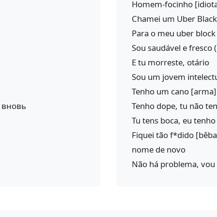
Homem-focinho [idiota
Chamei um Uber Black 
Para o meu uber block
Sou saudável e fresco (
E tu morreste, otário
Sou um jovem intelect
Tenho um cano [arma] 
я вновь
Tenho dope, tu não te
Tu tens boca, eu tenho
Fiquei tão f*dido [bê
nome de novo
Não há problema, vou v