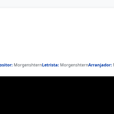
sitor:
Morgenshtern
Letrista:
Morgenshtern
Arranjador: