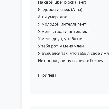
На свой uber block (Гэнг)
Я здоров и свеж (А ты)
А ты умер, лох
Я молодой интеллигент
У меня ствол и интеллект
У меня доуп, у тебя нет
У тебя рот, у меня член
Я въебался так, что забыл своё им
Не вопрос, гляну в списке Forbes
[Припев]