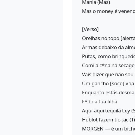
Mania (Mas)
Mas o money é veneno
[Verso]
Orelhas no topo [alerta
Armas debaixo da almo
Putas, como brinquedo
Comi a c*na na secage
Vais dizer que não sou
Um gancho [soco] voa 
Enquanto estás desmai
F*do a tua filha
Aqui-aqui tequila Ley (
Hublot fazem tic-tac (Ti
MORGEN — é um bicho 