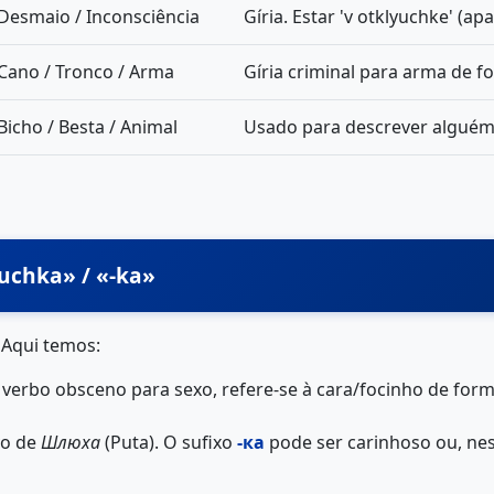
Desmaio / Inconsciência
Gíria. Estar 'v otklyuchke' (ap
Cano / Tronco / Arma
Gíria criminal para arma de f
Bicho / Besta / Animal
Usado para descrever alguém
-uchka» / «-ka»
 Aqui temos:
verbo obsceno para sexo, refere-se à cara/focinho de form
vo de
Шлюха
(Puta). O sufixo
-ка
pode ser carinhoso ou, nest