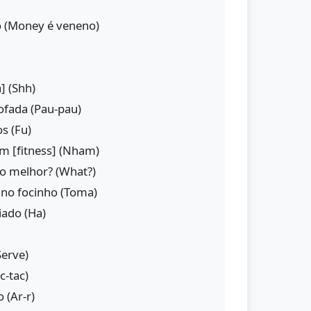
 (Money é veneno)
] (Shh)
fada (Pau-pau)
s (Fu)
m [fitness] (Nham)
 o melhor? (What?)
no focinho (Toma)
ado (Ha)
Serve)
c-tac)
(Ar-r)