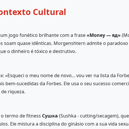
ontexto Cultural
 um jogo fonético brilhante com a frase
«Money — яд»
(Mo
es soam quase idênticas. Morgenshtern admite o paradoxo 
e o dinheiro é tóxico e destrutivo.
lex: «Esqueci o meu nome de novo... vou ver na lista da Forb
 mais bem-sucedidas da Forbes. Ele usa o seu sucesso comerc
de riqueza.
 o termo de fitness
Сушка
(Sushka - cutting/secagem), que 
s. Ele mistura a disciplina do ginásio com a sua vida sexua