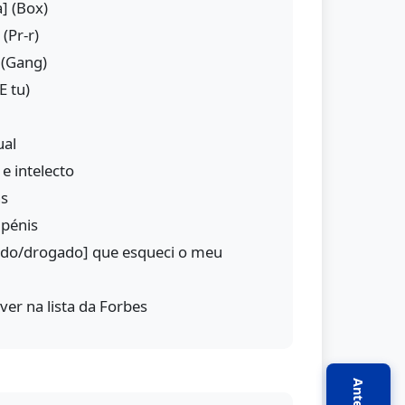
] (Box)
(Pr-r)
 (Gang)
E tu)
ual
e intelecto
ns
 pénis
bado/drogado] que esqueci o meu
er na lista da Forbes