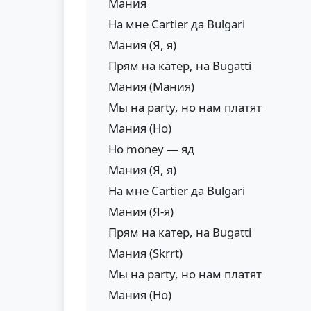
Мания
На мне Cartier да Bulgari
Мания (Я, я)
Прям на катер, на Bugatti
Мания (Мания)
Мы на party, но нам платят
Мания (Но)
Но money — яд
Мания (Я, я)
На мне Cartier да Bulgari
Мания (Я-я)
Прям на катер, на Bugatti
Мания (Skrrt)
Мы на party, но нам платят
Мания (Но)