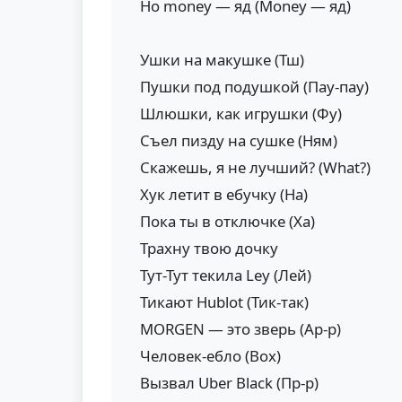
Но money — яд (Money — яд)
Ушки на макушке (Тш)
Пушки под подушкой (Пау-пау)
Шлюшки, как игрушки (Фу)
Съел пизду на сушке (Ням)
Скажешь, я не лучший? (What?)
Хук летит в ебучку (На)
Пока ты в отключке (Ха)
Трахну твою дочку
Тут-Тут текила Ley (Лей)
Тикают Hublot (Тик-так)
MORGEN — это зверь (Ар-р)
Человек-ебло (Box)
Вызвал Uber Black (Пр-р)