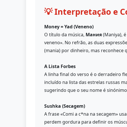
💡 Interpretação e C
Money = Yad (Veneno)
O título da música,
Мания
(Maniya), é
veneno». No refrão, as duas expressõ
(mania) por dinheiro, mas reconhece qu
A Lista Forbes
A linha final do verso é o derradeiro f
incluído na lista das estrelas russas
sugerindo que o seu nome é sinónimo 
Sushka (Secagem)
A frase «Comi a c*na na secagem» usa
perdem gordura para definir os músculo