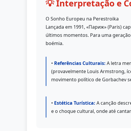
💡 Interpretação e C
O Sonho Europeu na Perestroika
Lançada em 1991, «Париж» (Paris) capt
últimos momentos. Para uma geração q
boémia.
•
Referências Culturais:
A letra me
(provavelmente Louis Armstrong, íco
movimento político de Gorbachev se
•
Estética Turística:
A canção descre
e o choque cultural, onde até canta