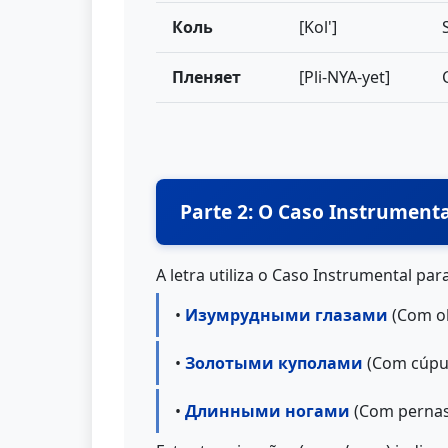
Коль
[Kol']
Пленяет
[Pli-NYA-yet]
Parte 2: O Caso Instrumenta
A letra utiliza o Caso Instrumental pa
•
Изумрудными глазами
(Com ol
•
Золотыми куполами
(Com cúpul
•
Длинными ногами
(Com pernas