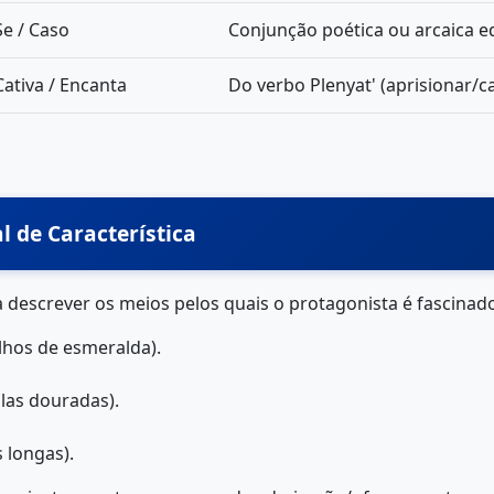
Se / Caso
Conjunção poética ou arcaica equ
Cativa / Encanta
Do verbo Plenyat' (aprisionar/ca
l de Característica
ra descrever os meios pelos quais o protagonista é fascinad
hos de esmeralda).
as douradas).
 longas).