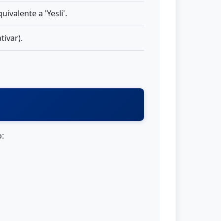
ivalente a 'Yesli'.
tivar).
o: