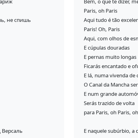
Париж
Bem, o que te dizer, m
Paris, oh Paris
шь, не спишь
Aqui tudo é tão excel
Paris! Oh, Paris
Aqui, com olhos de es
E cúpulas douradas
E pernas muito longas
Ficarás encantado e o
E lá, numa vivenda de
O Canal da Mancha ser-
E num grande automó
Serás trazido de volta
para Paris, oh Paris, oh
 Версаль
E naquele subúrbio, a 