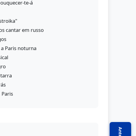
louquecer-te-á
stroika"
os cantar em russo
gos
a Paris noturna
ical
gro
tarra
rás
 Paris