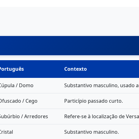
Português
Contexto
Cúpula / Domo
Substantivo masculino, usado aq
Ofuscado / Cego
Particípio passado curto.
Subúrbio / Arredores
Refere-se à localização de Versa
Cristal
Substantivo masculino.