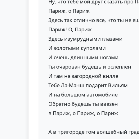
Ну, что тебе мой друг сказать про 
Париж, о Париж
Здесь так отлично все, что ты не е
Париж! О, Париж
Здесь изумрудными глазами
И золотыми куполами
И очень длинными ногами
Ты очарован будешь и ослеплен
И там на загородной вилле
Тебе Ла-Манш подарит Вильям
И на большом автомобиле
Обратно будешь ты ввезен
в Париж, о Париж, о Париж
А в пригороде том волшебный град