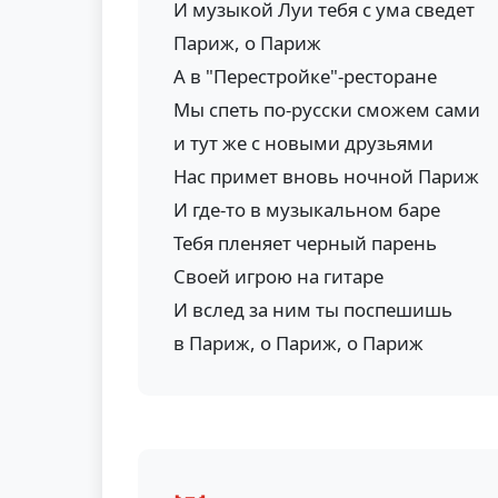
И музыкой Луи тебя с ума сведет
Париж, о Париж
А в "Перестройке"-ресторане
Мы спеть по-русски сможем сами
и тут же с новыми друзьями
Нас примет вновь ночной Париж
И где-то в музыкальном баре
Тебя пленяет черный парень
Своей игрою на гитаре
И вслед за ним ты поспешишь
в Париж, о Париж, о Париж