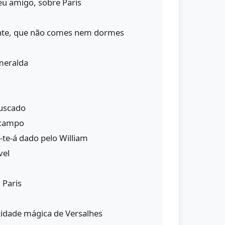
eu amigo, sobre Paris
ente, que não comes nem dormes
meralda
fuscado
 campo
te-á dado pelo William
vel
 Paris
cidade mágica de Versalhes