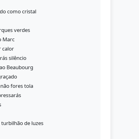
ido como cristal
arques verdes
o Marc
r calor
rás silêncio
 ao Beaubourg
graçado
não fores tola
pressarás
s
 turbilhão de luzes