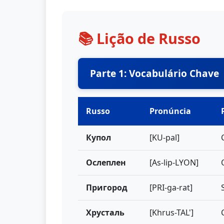
📚 Lição de Russo
Parte 1: Vocabulário Chave
Russo
Pronúncia
Купол
[KU-pal]
Ослеплен
[As-lip-LYON]
Пригород
[PRI-ga-rat]
Хрусталь
[Khrus-TAL']