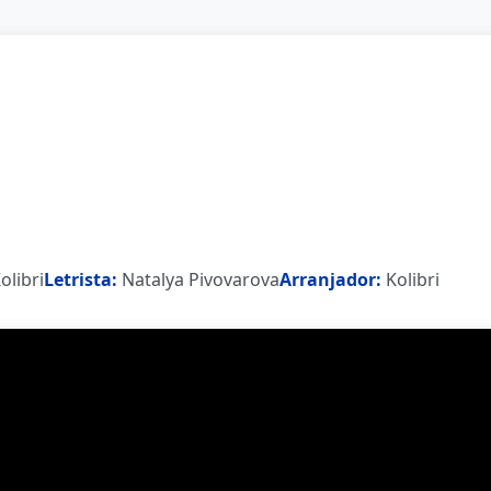
olibri
Letrista:
Natalya Pivovarova
Arranjador:
Kolibri