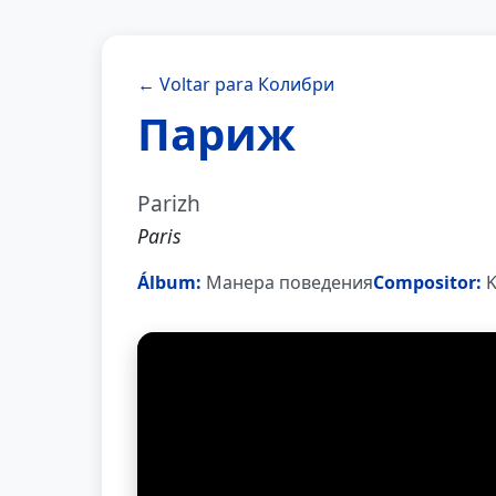
← Voltar para Колибри
Париж
Parizh
Paris
Álbum:
Манера поведения
Compositor:
K