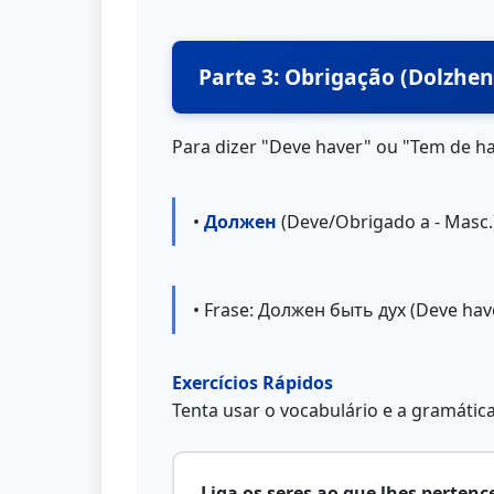
Parte 3: Obrigação (Dolzhen
Para dizer "Deve haver" ou "Tem de ha
•
Должен
(Deve/Obrigado a - Masc.
• Frase: Должен быть дух (Deve have
Exercícios Rápidos
Tenta usar o vocabulário e a gramátic
Liga os seres ao que lhes pertence