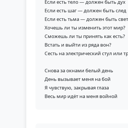
Если есть тело — должен быть дух
Если есть шаг — должен быть след
Если есть тьма — должен быть све
Хочешь ли ты изменить этот мир?
Сможешь ли ты принять как есть?
Встать и выйти из ряда вон?
Сесть на электрический стул или т
Снова за окнами белый день
День вызывает меня на бой
Я чувствую, закрывая глаза
Весь мир идёт на меня войной