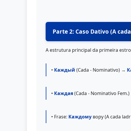
Parte 2: Caso Dativo (A cada.
A estrutura principal da primeira estro
•
Каждый
(Cada - Nominativo) →
К
•
Каждая
(Cada - Nominativo Fem.
• Frase:
Каждому
вору (A cada ladr