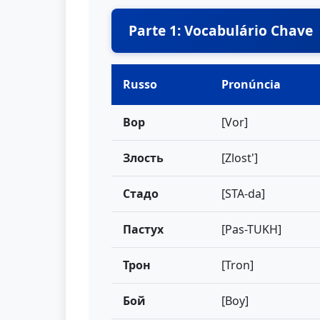
Parte 1: Vocabulário Chave
Russo
Pronúncia
Вор
[Vor]
Злость
[Zlost']
Стадо
[STA-da]
Пастух
[Pas-TUKH]
Трон
[Tron]
Бой
[Boy]