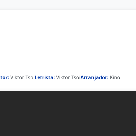
tor:
Viktor Tsoi
Letrista:
Viktor Tsoi
Arranjador:
Kino