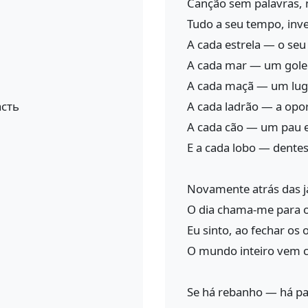
Canção sem palavras, 
Tudo a seu tempo, inv
A cada estrela — o seu
A cada mar — um gole
A cada maçã — um luga
сть
A cada ladrão — a opo
A cada cão — um pau 
E a cada lobo — dentes
Novamente atrás das ja
O dia chama-me para 
Eu sinto, ao fechar os 
O mundo inteiro vem 
Se há rebanho — há pa