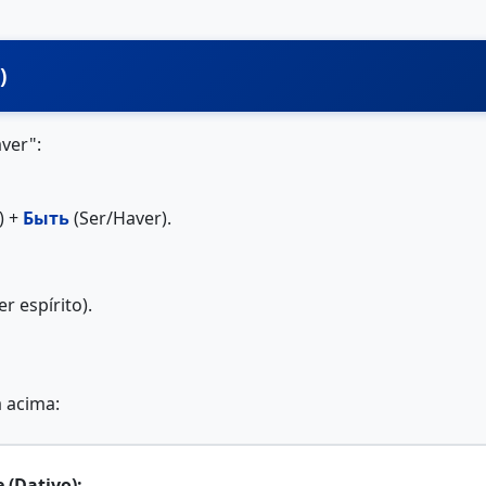
)
ver":
) +
Быть
(Ser/Haver).
r espírito).
a acima:
 (Dativo):