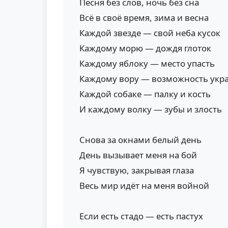
Песня без слов, ночь без сна
Всё в своё время, зима и весна
Каждой звезде — свой неба кусок
Каждому морю — дождя глоток
Каждому яблоку — место упасть
Каждому вору — возможность укра
Каждой собаке — палку и кость
И каждому волку — зубы и злость
Снова за окнами белый день
День вызывает меня на бой
Я чувствую, закрывая глаза
Весь мир идёт на меня войной
Если есть стадо — есть пастух