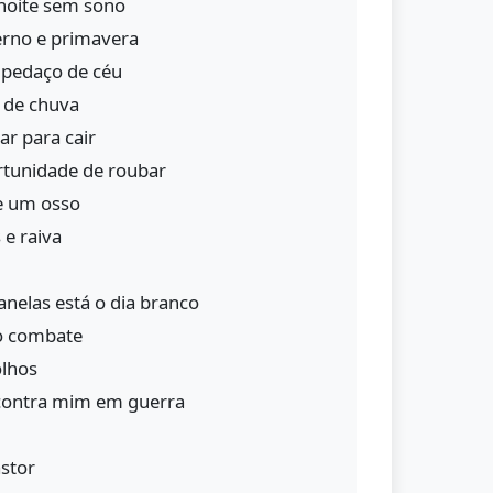
noite sem sono
erno e primavera
 pedaço de céu
 de chuva
r para cair
rtunidade de roubar
e um osso
 e raiva
nelas está o dia branco
o combate
olhos
contra mim em guerra
stor