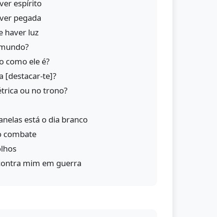
er espírito
aver pegada
 haver luz
 mundo?
lo como ele é?
la [destacar-te]?
étrica ou no trono?
nelas está o dia branco
o combate
olhos
contra mim em guerra