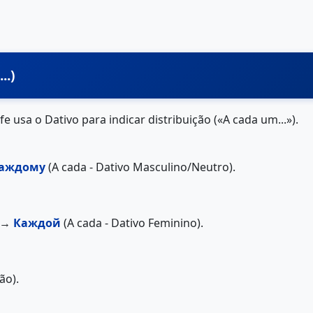
..)
fe usa o Dativo para indicar distribuição («A cada um...»).
аждому
(A cada - Dativo Masculino/Neutro).
) →
Каждой
(A cada - Dativo Feminino).
ão).