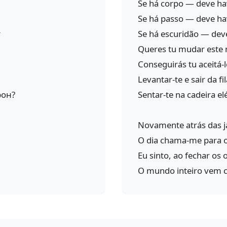
Se há corpo — deve hav
Se há passo — deve h
т
Se há escuridão — deve
Queres tu mudar este
Conseguirás tu aceitá-
Levantar-te e sair da fi
рон?
Sentar-te na cadeira el
Novamente atrás das ja
O dia chama-me para 
Eu sinto, ao fechar os 
O mundo inteiro vem 