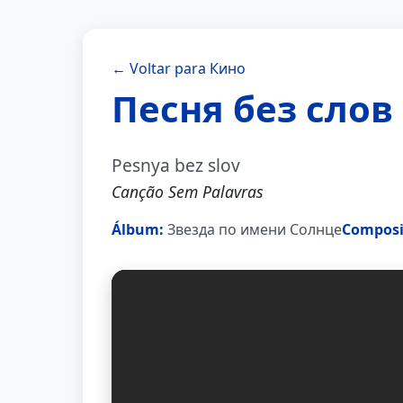
← Voltar para Кино
Песня без слов
Pesnya bez slov
Canção Sem Palavras
Álbum:
Звезда по имени Солнце
Composi