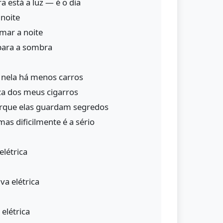
ora está a luz — é o dia
noite
mar a noite
 para a sombra
 nela há menos carros
za dos meus cigarros
orque elas guardam segredos
as dificilmente é a sério
elétrica
va elétrica
 elétrica