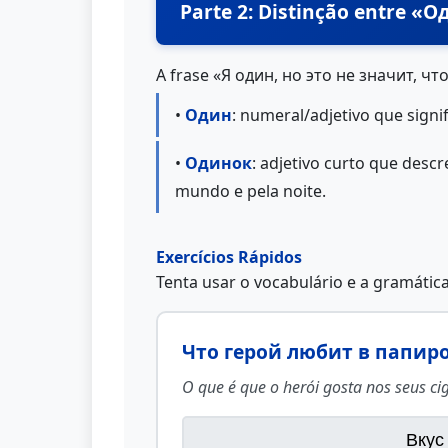
Parte 2: Distinção entre 
A frase «Я один, но это не значит, что
•
Один
: numeral/adjetivo que sign
•
Одинок
: adjetivo curto que desc
mundo e pela noite.
Exercícios Rápidos
Tenta usar o vocabulário e a gramátic
Что герой любит в папир
O que é que o herói gosta nos seus ci
Вкус