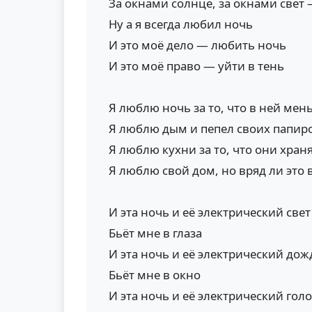
За окнами солнце, за окнами свет 
Ну а я всегда любил ночь
И это моё дело — любить ночь
И это моё право — уйти в тень
Я люблю ночь за то, что в ней ме
Я люблю дым и пепел своих папир
Я люблю кухни за то, что они хран
Я люблю свой дом, но вряд ли это 
И эта ночь и её электрический свет
Бьёт мне в глаза
И эта ночь и её электрический дож
Бьёт мне в окно
И эта ночь и её электрический голо