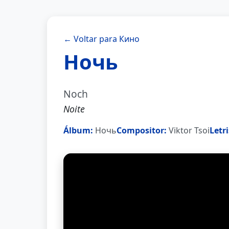
← Voltar para Кино
Ночь
Noch
Noite
Álbum:
Ночь
Compositor:
Viktor Tsoi
Letri