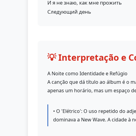
И я не знаю, как мне прожить
Следующий день
💡 Interpretação e C
A Noite como Identidade e Refúgio
A canção que dá título ao álbum é o ma
apenas um horário, mas um espaço de l
• O 'Elétrico': O uso repetido do adj
dominava a New Wave. A cidade à noi