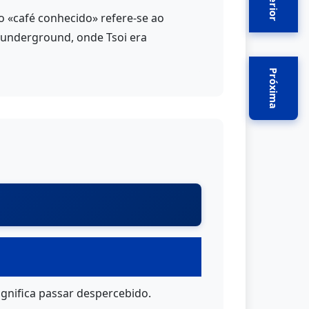
Anterior
o «café conhecido» refere-se ao
 underground, onde Tsoi era
Próxima
ignifica passar despercebido.