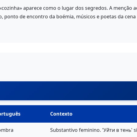
a «cozinha» aparece como o lugar dos segredos. A menção a
o, ponto de encontro da boémia, músicos e poetas da cena
ortuguês
Contexto
ombra
Substantivo feminino. 'Уйти в тень' s