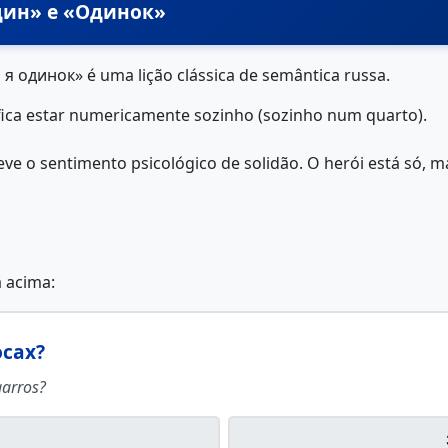
«Один» e «Одинок»
 я одинок» é uma lição clássica de semântica russa.
ifica estar numericamente sozinho (sozinho num quarto).
reve o sentimento psicológico de solidão. O herói está só
a acima:
осах?
garros?