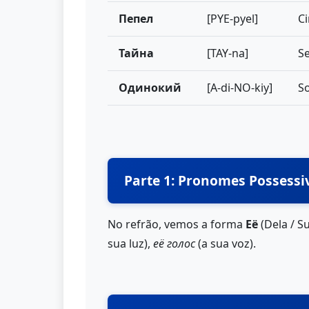
Пепел
[PYE-pyel]
C
Тайна
[TAY-na]
Se
Одинокий
[A-di-NO-kiy]
So
Parte 1: Pronomes Possessi
No refrão, vemos a forma
Её
(Dela / S
sua luz),
её голос
(a sua voz).