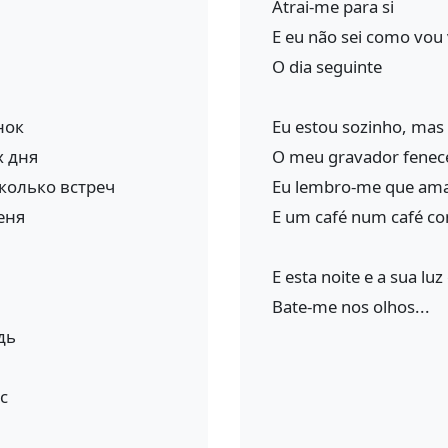
Atrai-me para si
E eu não sei como vou 
O dia seguinte
нок
Eu estou sozinho, mas i
х дня
O meu gravador fenece 
колько встреч
Eu lembro-me que ama
еня
E um café num café c
E esta noite e a sua luz 
Bate-me nos olhos...
дь
с