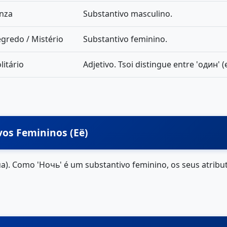
inza
Substantivo masculino.
gredo / Mistério
Substantivo feminino.
litário
Adjetivo. Tsoi distingue entre 'один' (
vos Femininos (Её)
ua). Como 'Ночь' é um substantivo feminino, os seus atribu