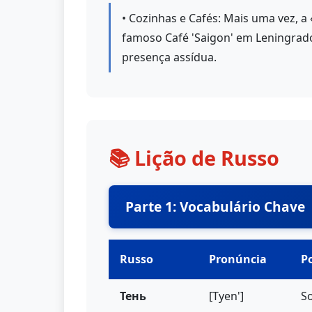
• Cozinhas e Cafés: Mais uma vez, 
famoso Café 'Saigon' em Leningrad
presença assídua.
📚 Lição de Russo
Parte 1: Vocabulário Chave
Russo
Pronúncia
P
Тень
[Tyen']
S