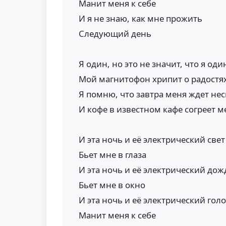
Манит меня к себе
И я не знаю, как мне прожить
Следующий день
Я один, но это не значит, что я оди
Мой магнитофон хрипит о радостя
Я помню, что завтра меня ждет нес
И кофе в известном кафе согреет м
И эта ночь и её электрический свет
Бьет мне в глаза
И эта ночь и её электрический дож
Бьет мне в окно
И эта ночь и её электрический голо
Манит меня к себе