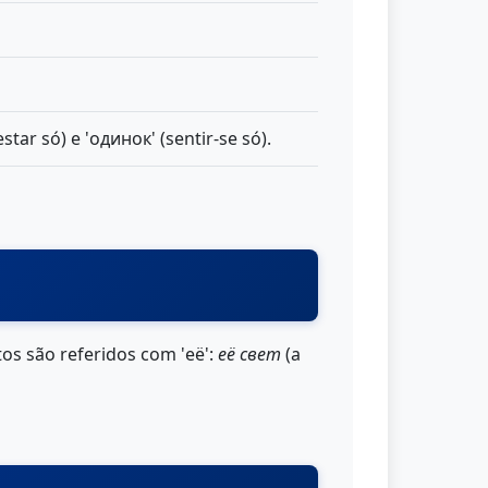
estar só) e 'одинок' (sentir-se só).
tos são referidos com 'её':
её свет
(a