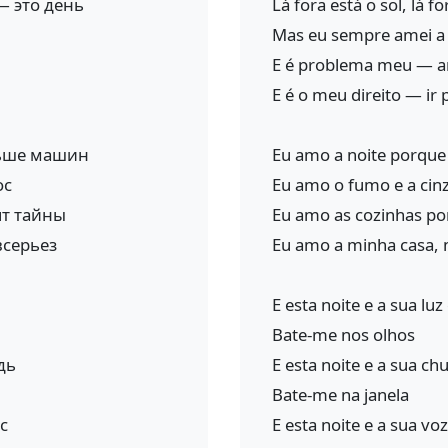
— это день
Lá fora está o sol, lá f
Mas eu sempre amei a 
E é problema meu — a
E é o meu direito — ir
ньше машин
Eu amo a noite porque
ос
Eu amo o fumo e a cin
ят тайны
Eu amo as cozinhas p
всерьез
Eu amo a minha casa, m
E esta noite e a sua luz 
Bate-me nos olhos
дь
E esta noite e a sua chu
Bate-me na janela
с
E esta noite e a sua voz