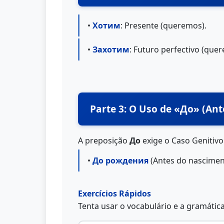
•
Хотим
: Presente (queremos).
•
Захотим
: Futuro perfectivo (que
Parte 3: O Uso de «До» (Ant
A preposição
До
exige o Caso Genitivo
•
До рождения
(Antes do nascimen
Exercícios Rápidos
Tenta usar o vocabulário e a gramátic