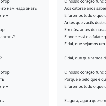
мотор
O nosso coração func
что нам надо знать
Aos catorze anos sabe
хотим
E faremos tudo o que 
Antes que vocês dest
дыр
Em nós, antes de nasc
алатать?
E onde está o alfaiate
E daí, que sejamos um
?
E daí, que queiramos 
мотор
O nosso coração func
ть
Porquê e pelo que é q
хотим
E faremos tudo o que 
ть
E agora, agora quere