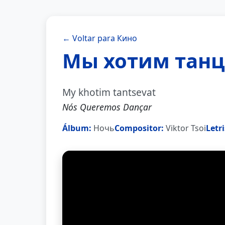
← Voltar para Кино
Мы хотим танц
My khotim tantsevat
Nós Queremos Dançar
Álbum:
Ночь
Compositor:
Viktor Tsoi
Letri