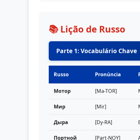
📚 Lição de Russo
Parte 1: Vocabulário Chave
Russo
Pronúncia
Мотор
[Ma-TOR]
Мир
[Mir]
Дыра
[Dy-RA]
Портной
[Part-NOY]