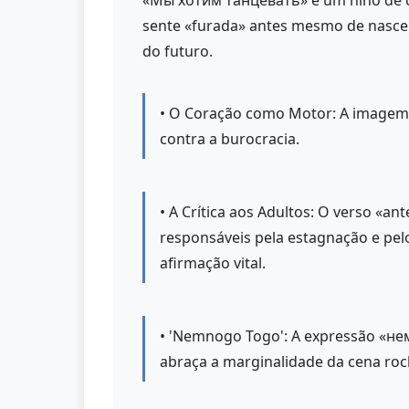
«Мы хотим танцевать» é um hino de co
sente «furada» antes mesmo de nascer 
do futuro.
• O Coração como Motor: A imagem d
contra a burocracia.
• A Crítica aos Adultos: O verso «a
responsáveis pela estagnação e pelo
afirmação vital.
• 'Nemnogo Togo': A expressão «нем
abraça a marginalidade da cena ro