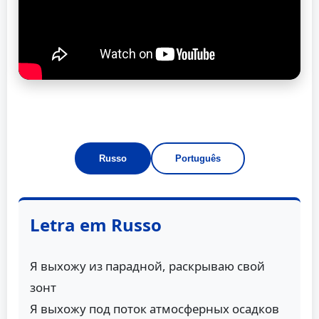
Russo
Português
Letra em Russo
Я выхожу из парадной, раскрываю свой
зонт
Я выхожу под поток атмосферных осадков