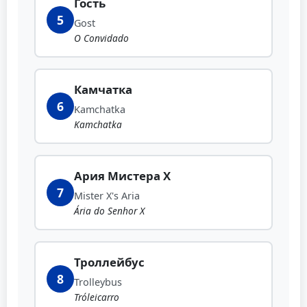
Гость
5
Gost
O Convidado
Камчатка
6
Kamchatka
Kamchatka
Ария Мистера Х
7
Mister X's Aria
Ária do Senhor X
Троллейбус
8
Trolleybus
Tróleicarro