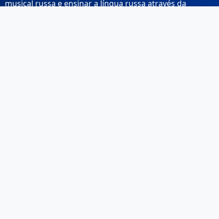
musical russa e ensinar a língua russa através da
música.
Links Rápidos
Início
Sobre Nós
Contacto
Email: info@musicarussa.com
Legal
Privacidade
Termos de Utilização