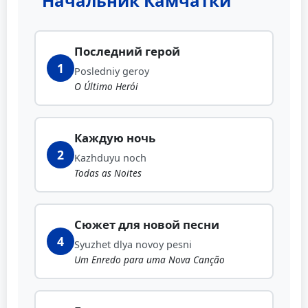
"Начальник Камчатки"
Последний герой
1
Posledniy geroy
O Último Herói
Каждую ночь
2
Kazhduyu noch
Todas as Noites
Сюжет для новой песни
4
Syuzhet dlya novoy pesni
Um Enredo para uma Nova Canção