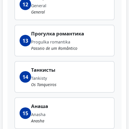
12
General
General
Прогулка романтика
13
Progulka romantika
Passeio de um Romântico
Танкисты
14
Tankisty
Os Tanqueiros
Анаша
15
Anasha
Anasha