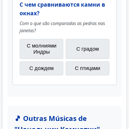
С чем сравниваются камни в
окнах?
Com o que são comparadas as pedras nas
janelas?
С молниями
С градом
Индры
С дождем
С птицами
🎵 Outras Músicas de