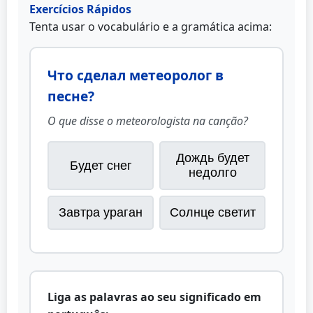
Exercícios Rápidos
Tenta usar o vocabulário e a gramática acima:
Что сделал метеоролог в
песне?
O que disse o meteorologista na canção?
Дождь будет
Будет снег
недолго
Завтра ураган
Солнце светит
Liga as palavras ao seu significado em