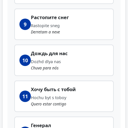
Растопите снег
9
Rastopite sneg
Derretam a neve
Дождь для нас
10
Dozhd dlya nas
Chuva para nós
Хочу быть с тобой
11
Hochu byt s toboy
Quero estar contigo
Генерал