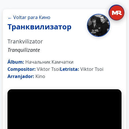
← Voltar para Кино
Транквилизатор
Trankvilizator
Tranquilizante
Álbum:
Начальник Камчатки
Compositor:
Viktor Tsoi
Letrista:
Viktor Tsoi
Arranjador:
Kino