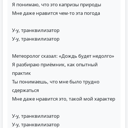
Я понимаю, что это капризы природы
Мне даже нравится чем-то эта погода
У-у, транквилизатор
У-у, транквилизатор
Метеоролог сказал: «Дождь будет недолго»
Я разбираю приёмник, как опытный
практик
Ты понимаешь, что мне было трудно
сдержаться
Мне даже нравится это, такой мой характер
У-у, транквилизатор
У-у, транквилизатор