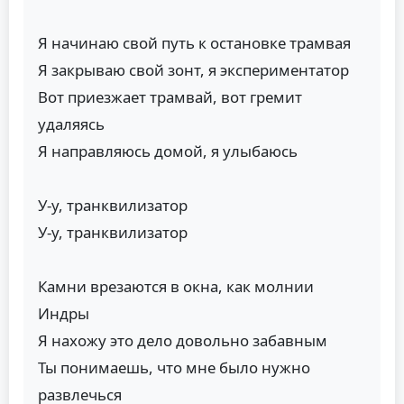
Я начинаю свой путь к остановке трамвая
Я закрываю свой зонт, я экспериментатор
Вот приезжает трамвай, вот гремит
удаляясь
Я направляюсь домой, я улыбаюсь
У-у, транквилизатор
У-у, транквилизатор
Камни врезаются в окна, как молнии
Индры
Я нахожу это дело довольно забавным
Ты понимаешь, что мне было нужно
развлечься