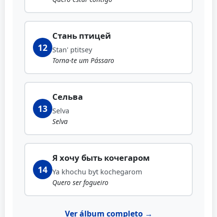
Стань птицей
12
Stan' ptitsey
Torna-te um Pássaro
Сельва
13
Selva
Selva
Я хочу быть кочегаром
14
Ya khochu byt kochegarom
Quero ser fogueiro
Ver álbum completo →