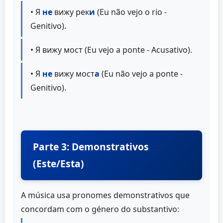
• Я
не
вижу рек
и
(Eu não vejo o rio -
Genitivo).
• Я вижу мост (Eu vejo a ponte - Acusativo).
• Я
не
вижу мост
а
(Eu não vejo a ponte -
Genitivo).
Parte 3: Demonstrativos
(Este/Esta)
A música usa pronomes demonstrativos que
concordam com o género do substantivo: