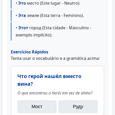
•
Это
место (Este lugar - Neutro).
•
Эта
земля (Esta terra - Feminino).
•
Этот
город (Esta cidade - Masculino -
exemplo implícito).
Exercícios Rápidos
Tenta usar o vocabulário e a gramática acima:
Что герой нашёл вместо
вина?
O que encontrou o herói em vez de vinho?
Мост
Руду