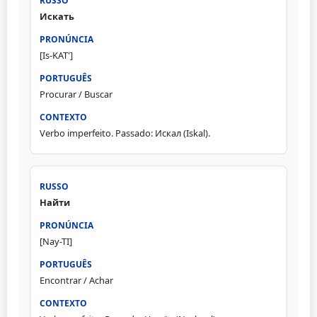
Искать
[Is-KAT']
Procurar / Buscar
Verbo imperfeito. Passado: Искал (Iskal).
Найти
[Nay-TI]
Encontrar / Achar