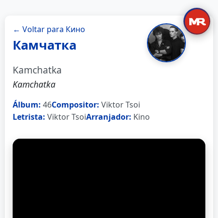
← Voltar para Кино
Камчатка
Kamchatka
Kamchatka
Álbum:
46
Compositor:
Viktor Tsoi
Letrista:
Viktor Tsoi
Arranjador:
Kino