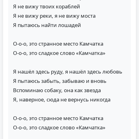
Я не вижу твоих кораблей
Я не вижу реки, я не вижу моста
Я пытаюсь найти лошадей
О-о-о, это странное место Камчатка
О-о-о, это сладкое слово «Камчатка»
Я нашёл здесь руду, я нашёл здесь любовь
Я пытаюсь забыть, забываю и вновь
Вспоминаю собаку, она как звезда
Я, наверное, сюда не вернусь никогда
О-о-о, это странное место Камчатка
О-о-о, это сладкое слово «Камчатка»