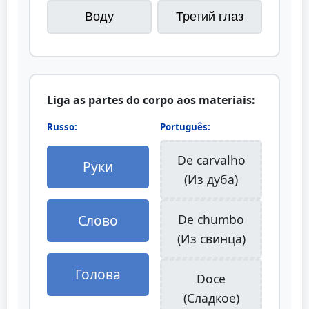
Воду
Третий глаз
Liga as partes do corpo aos materiais:
Russo:
Português:
De carvalho
Руки
(Из дуба)
Слово
De chumbo
(Из свинца)
Голова
Doce
(Сладкое)