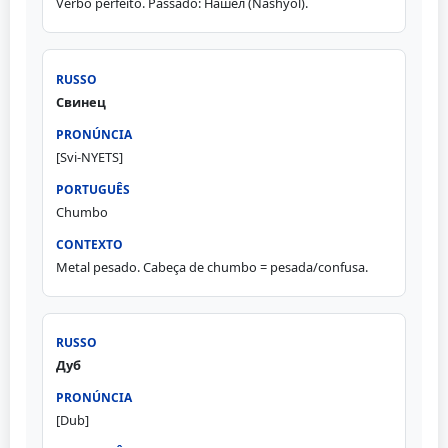
Verbo perfeito. Passado: Нашёл (Nashyol).
Свинец
[Svi-NYETS]
Chumbo
Metal pesado. Cabeça de chumbo = pesada/confusa.
Дуб
[Dub]