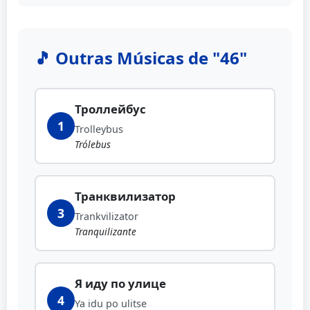
🎵 Outras Músicas de "46"
Троллейбус
1
Trolleybus
Trólebus
Транквилизатор
3
Trankvilizator
Tranquilizante
Я иду по улице
4
Ya idu po ulitse