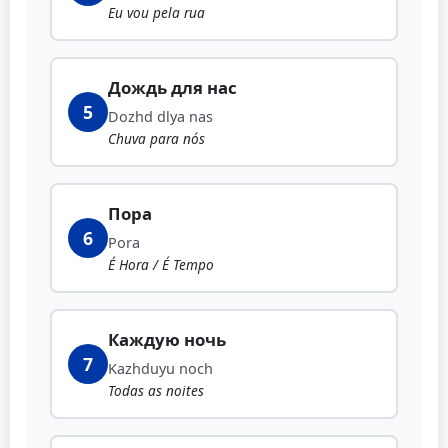
Eu vou pela rua
Дождь для нас
5
Dozhd dlya nas
Chuva para nós
Пора
6
Pora
É Hora / É Tempo
Каждую ночь
7
Kazhduyu noch
Todas as noites