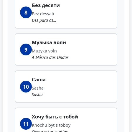
Без десяти
8
Bez desyati
Dez para as...
Музыка волн
9
Muzyka voln
A Música das Ondas
Саша
10
Sasha
Sasha
Хочу быть с тобой
11
Khochu byt s toboy
Quero estar contigo