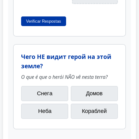
Verificar Respostas
Чего НЕ видит герой на этой
земле?
O que é que o herói NÃO vê nesta terra?
Снега
Домов
Неба
Кораблей