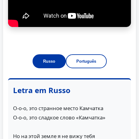
Russo
Português
Letra em Russo
О-о-о, это странное место Камчатка
О-о-о, это сладкое слово «Камчатка»
Но на этой земле я не вижу тебя