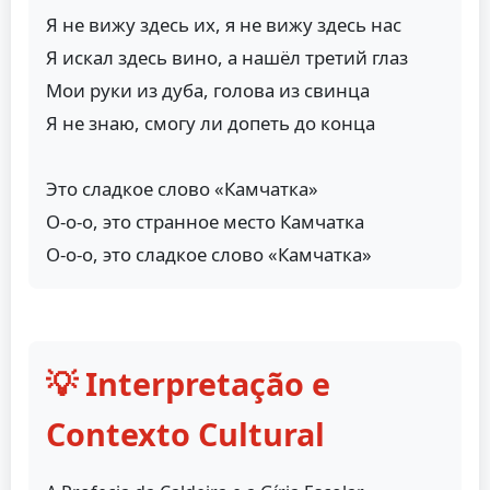
Я не вижу здесь их, я не вижу здесь нас
Я искал здесь вино, а нашёл третий глаз
Мои руки из дуба, голова из свинца
Я не знаю, смогу ли допеть до конца
Это сладкое слово «Камчатка»
О-о-о, это странное место Камчатка
О-о-о, это сладкое слово «Камчатка»
💡 Interpretação e
Contexto Cultural