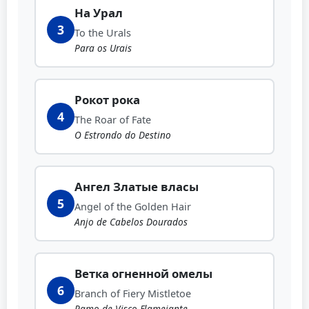
На Урал
3
To the Urals
Para os Urais
Рокот рока
4
The Roar of Fate
O Estrondo do Destino
Ангел Златые власы
5
Angel of the Golden Hair
Anjo de Cabelos Dourados
Ветка огненной омелы
6
Branch of Fiery Mistletoe
Ramo de Visco Flamejante