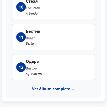
Стезя
10
The Path
A Senda
Бестия
11
Beast
Besta
Одари
12
Bestow
Agracia-me
Ver álbum completo →