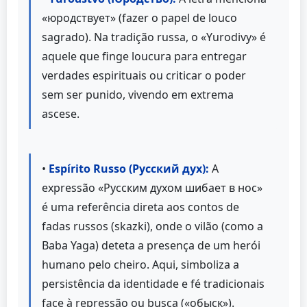
«юродствует» (fazer o papel de louco
sagrado). Na tradição russa, o «Yurodivy» é
aquele que finge loucura para entregar
verdades espirituais ou criticar o poder
sem ser punido, vivendo em extrema
ascese.
•
Espírito Russo (Русский дух):
A
expressão «Русским духом шибает в нос»
é uma referência direta aos contos de
fadas russos (skazki), onde o vilão (como a
Baba Yaga) deteta a presença de um herói
humano pelo cheiro. Aqui, simboliza a
persistência da identidade e fé tradicionais
face à repressão ou busca («обыск»).