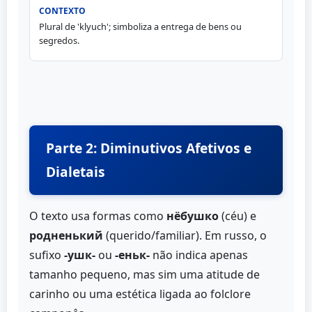
Plural de 'klyuch'; simboliza a entrega de bens ou
segredos.
Parte 2: Diminutivos Afetivos e
Dialetais
O texto usa formas como
нёбушко
(céu) e
родненький
(querido/familiar). Em russo, o
sufixo
-ушк-
ou
-еньк-
não indica apenas
tamanho pequeno, mas sim uma atitude de
carinho ou uma estética ligada ao folclore