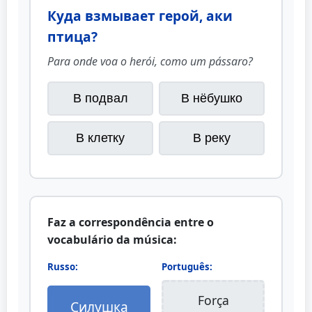
Куда взмывает герой, аки
птица?
Para onde voa o herói, como um pássaro?
В подвал
В нёбушко
В клетку
В реку
Faz a correspondência entre o
vocabulário da música:
Russo:
Português:
Força
Силушка