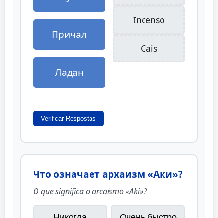
Incenso
Причал
Cais
Ладан
Verificar Respostas
Что означает архаизм «Аки»?
O que significa o arcaísmo «Aki»?
Никогда
Очень быстро