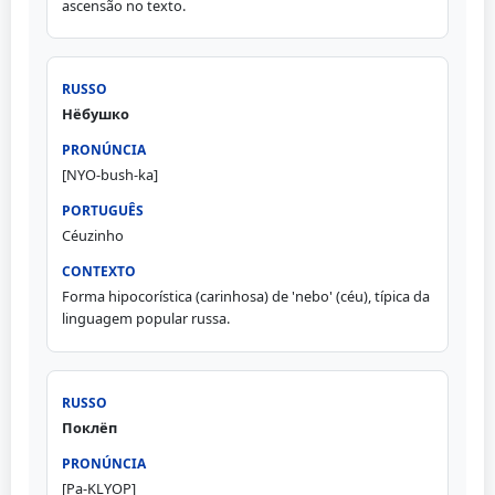
ascensão no texto.
Нёбушко
[NYO-bush-ka]
Céuzinho
Forma hipocorística (carinhosa) de 'nebo' (céu), típica da
linguagem popular russa.
Поклёп
[Pa-KLYOP]