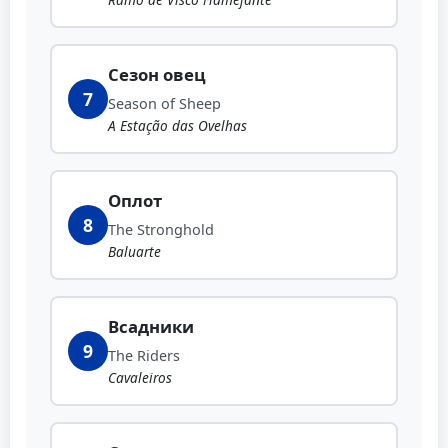
Сезон овец
7
Season of Sheep
A Estação das Ovelhas
Оплот
8
The Stronghold
Baluarte
Всадники
9
The Riders
Cavaleiros