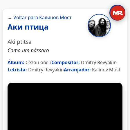
← Voltar para Калинов Мост
Аки птица
Aki ptitsa
Como um pássaro
Álbum:
Сезон овец
Compositor:
Dmitry Revyakin
Letrista:
Dmitry Revyakin
Arranjador:
Kalinov Most