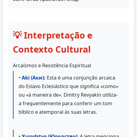
💡 Interpretação e
Contexto Cultural
Arcaísmos e Resistência Espiritual
•
Aki (Аки):
Esta é uma conjunção arcaica
do Eslavo Eclesiástico que significa «como»
ou «à maneira de». Dmitry Revyakin utiliza-
a frequentemente para conferir um tom
bíblico e atemporal às suas letras.
•
Yurodstvo (Юродство):
A letra menciona