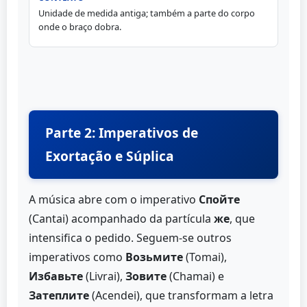
Unidade de medida antiga; também a parte do corpo
onde o braço dobra.
Parte 2: Imperativos de
Exortação e Súplica
A música abre com o imperativo
Спойте
(Cantai) acompanhado da partícula
же
, que
intensifica o pedido. Seguem-se outros
imperativos como
Возьмите
(Tomai),
Избавьте
(Livrai),
Зовите
(Chamai) e
Затеплите
(Acendei), que transformam a letra