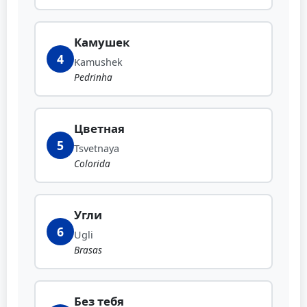
Камушек
4
Kamushek
Pedrinha
Цветная
5
Tsvetnaya
Colorida
Угли
6
Ugli
Brasas
Без тебя