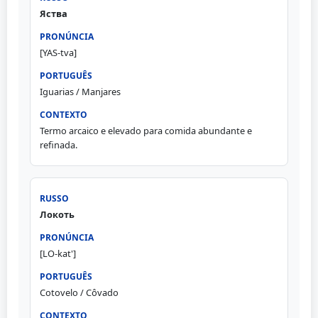
Яства
[YAS-tva]
Iguarias / Manjares
Termo arcaico e elevado para comida abundante e
refinada.
Локоть
[LO-kat']
Cotovelo / Côvado