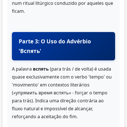
num ritual litúrgico conduzido por aqueles que
ficam.
Parte 3: O Uso do Advérbio
'Вспять'
A palavra
вспять
(para trás / de volta) é usada
quase exclusivamente com o verbo 'tempo' ou
'movimento' em contextos literários
(«упрямить время вспять» - forçar o tempo
para trás). Indica uma direção contrária ao
fluxo natural e impossível de alcançar,
reforçando a aceitação do fim.