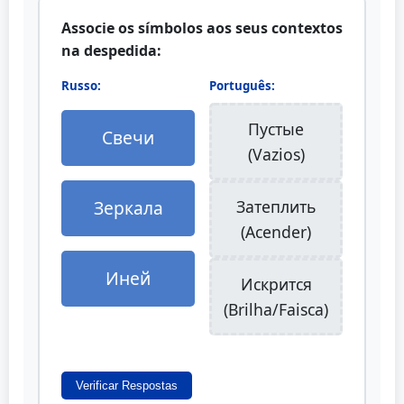
Associe os símbolos aos seus contextos
na despedida:
Russo:
Português:
Пустые
Свечи
(Vazios)
Зеркала
Затеплить
(Acender)
Иней
Искрится
(Brilha/Faisca)
Verificar Respostas