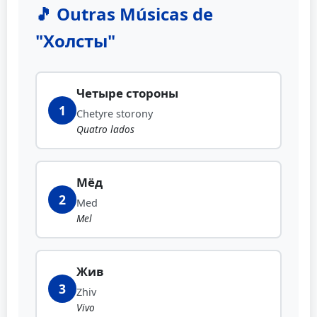
🎵 Outras Músicas de
"Холсты"
Четыре стороны
1
Chetyre storony
Quatro lados
Мёд
2
Med
Mel
Жив
3
Zhiv
Vivo