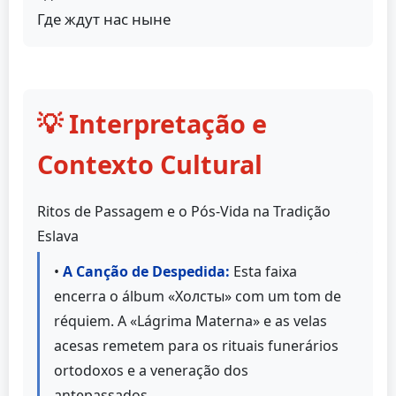
Где ждут нас ныне
💡 Interpretação e
Contexto Cultural
Ritos de Passagem e o Pós-Vida na Tradição
Eslava
•
A Canção de Despedida:
Esta faixa
encerra o álbum «Холсты» com um tom de
réquiem. A «Lágrima Materna» e as velas
acesas remetem para os rituais funerários
ortodoxos e a veneração dos
antepassados.