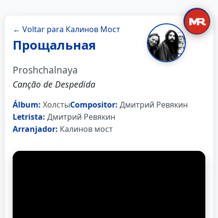
← Voltar para Калинов Мост
Прощальная
Proshchalnaya
Canção de Despedida
Álbum:
Холсты
Compositor:
Дмитрий Ревякин
Letrista:
Дмитрий Ревякин
Arranjador:
Калинов мост