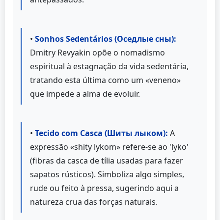
•
Sonhos Sedentários (Оседлые сны):
Dmitry Revyakin opõe o nomadismo
espiritual à estagnação da vida sedentária,
tratando esta última como um «veneno»
que impede a alma de evoluir.
•
Tecido com Casca (Шиты лыком):
A
expressão «shity lykom» refere-se ao 'lyko'
(fibras da casca de tília usadas para fazer
sapatos rústicos). Simboliza algo simples,
rude ou feito à pressa, sugerindo aqui a
natureza crua das forças naturais.