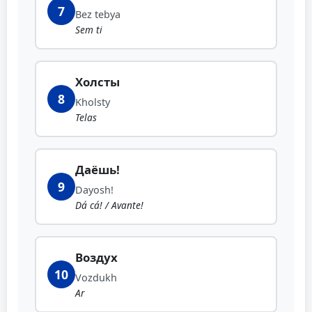
7
Bez tebya
Sem ti
Холсты
8
Kholsty
Telas
Даёшь!
9
Dayosh!
Dá cá! / Avante!
Воздух
10
Vozdukh
Ar