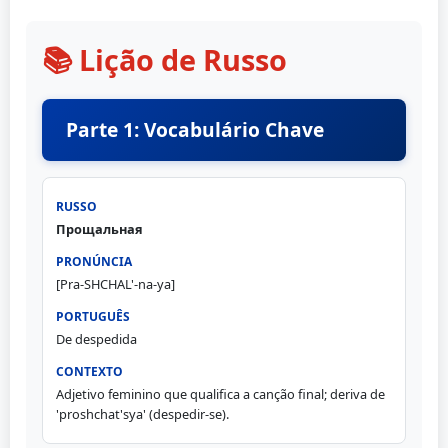
📚 Lição de Russo
Parte 1: Vocabulário Chave
Прощальная
[Pra-SHCHAL'-na-ya]
De despedida
Adjetivo feminino que qualifica a canção final; deriva de
'proshchat'sya' (despedir-se).