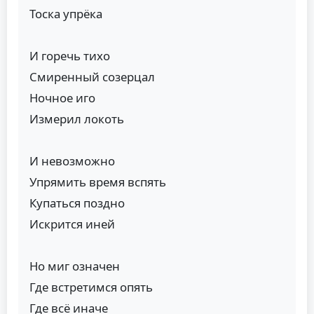
Тоска упрёка
И горечь тихо
Смиренный созерцал
Ночное иго
Измерил локоть
И невозможно
Упрямить время вспять
Купаться поздно
Искрится иней
Но миг означен
Где встретимся опять
Где всё иначе