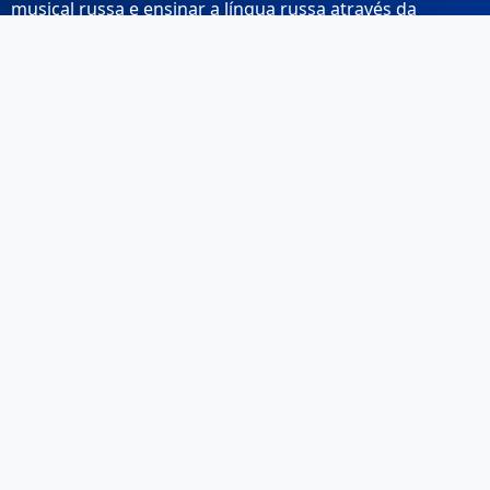
musical russa e ensinar a língua russa através da
música.
Links Rápidos
Início
Sobre Nós
Contacto
Email: info@musicarussa.com
Legal
Privacidade
Termos de Utilização