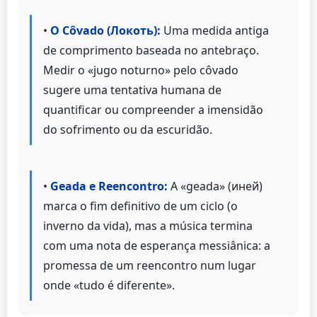
•
O Côvado (Локоть):
Uma medida antiga
de comprimento baseada no antebraço.
Medir o «jugo noturno» pelo côvado
sugere uma tentativa humana de
quantificar ou compreender a imensidão
do sofrimento ou da escuridão.
•
Geada e Reencontro:
A «geada» (иней)
marca o fim definitivo de um ciclo (o
inverno da vida), mas a música termina
com uma nota de esperança messiânica: a
promessa de um reencontro num lugar
onde «tudo é diferente».