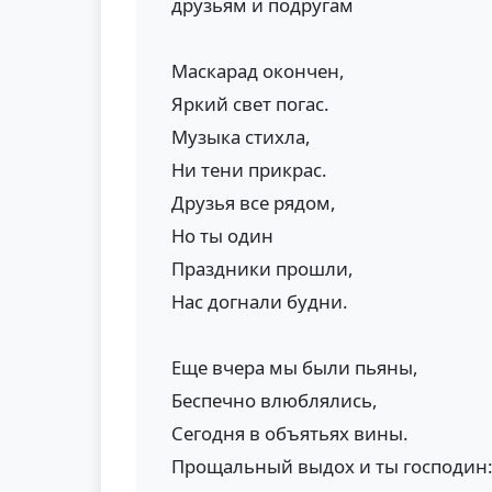
друзьям и подругам
Маскарад окончен,
Яркий свет погас.
Музыка стихла,
Ни тени прикрас.
Друзья все рядом,
Но ты один
Праздники прошли,
Нас догнали будни.
Еще вчера мы были пьяны,
Беспечно влюблялись,
Сегодня в объятьях вины.
Прощальный выдох и ты господин