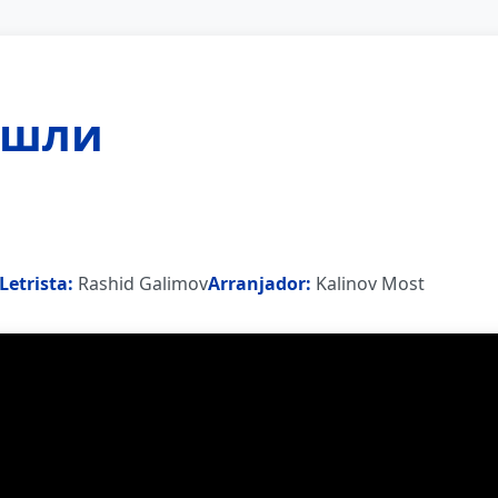
ошли
Letrista:
Rashid Galimov
Arranjador:
Kalinov Most