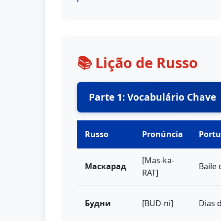
📚 Lição de Russo
Parte 1: Vocabulário Chave
Russo
Pronúncia
Port
[Mas-ka-
Маскарад
Baile
RAT]
Будни
[BUD-ni]
Dias 