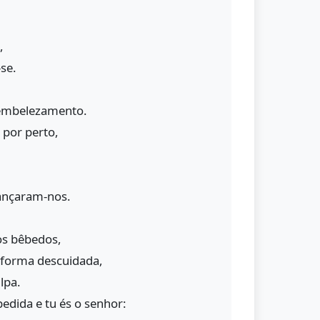
,
-se.
embelezamento.
 por perto,
ançaram-nos.
s bêbedos,
forma descuidada,
lpa.
edida e tu és o senhor: