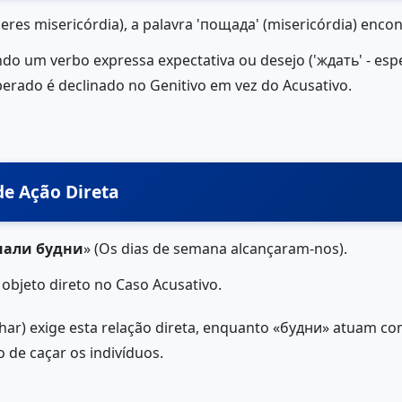
eres misericórdia), a palavra 'пощада' (misericórdia) enco
ndo um verbo expressa expectativa ou desejo ('ждать' - espe
perado é declinado no Genitivo em vez do Acusativo.
de Ação Direta
нали будни
» (Os dias de semana alcançaram-nos).
 objeto direto no Caso Acusativo.
har) exige esta relação direta, enquanto «будни» atuam com
 de caçar os indivíduos.