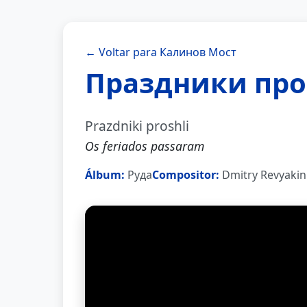
← Voltar para Калинов Мост
Праздники пр
Prazdniki proshli
Os feriados passaram
Álbum:
Руда
Compositor:
Dmitry Revyakin