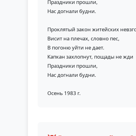
Праздники прошли,
Нас догнали будни.
Проклятый закон житейских невзг
Висит на плечах, словно пес,
В погоню уйти не дает.
Капкан захлопнут, пощады не жди
Праздники прошли,
Нас догнали будни.
Осень 1983 г.