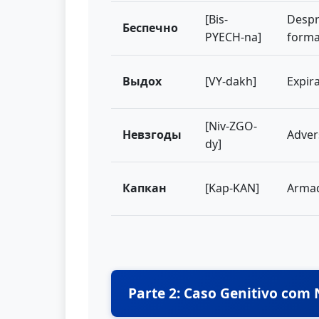
[Bis-
Despr
Беспечно
PYECH-na]
forma
Выдох
[VY-dakh]
Expir
[Niv-ZGO-
Невзгоды
Adver
dy]
Капкан
[Kap-KAN]
Armad
Parte 2: Caso Genitivo com