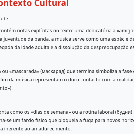
ontexto Cultural
tude
ontém notas explícitas no texto: uma dedicatória a «amigos
 na juventude da banda, a música serve como uma espécie d
egada da idade adulta e a dissolução da despreocupação es
a ou «mascarada» (маскарад) que termina simboliza a fase
 fim da música representam o duro contacto com a realidade
to»).
nta como os «dias de semana» ou a rotina laboral (будни) 
orna-se um fardo físico que bloqueia a fuga para novos hor
ia inerente ao amadurecimento.