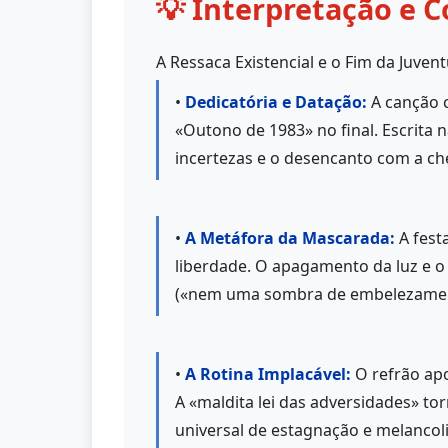
💡 Interpretação e C
A Ressaca Existencial e o Fim da Juven
•
Dedicatória e Datação:
A canção c
«Outono de 1983» no final. Escrita
incertezas e o desencanto com a ch
•
A Metáfora da Mascarada:
A fest
liberdade. O apagamento da luz e o
(«nem uma sombra de embelezamen
•
A Rotina Implacável:
O refrão apo
A «maldita lei das adversidades» t
universal de estagnação e melancol