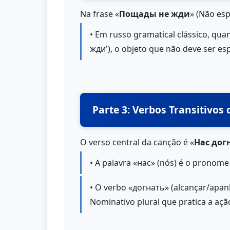
Na frase «
Пощады не жди
» (Não esp
• Em russo gramatical clássico, qua
жди'), o objeto que não deve ser es
Parte 3: Verbos Transitivos 
O verso central da canção é «
Нас дог
• A palavra «нас» (nós) é o pronome
• O verbo «догнать» (alcançar/apan
Nominativo plural que pratica a ação