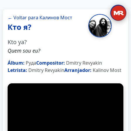
← Voltar para Калинов Мост
Кто я?
Kto ya?
Quem sou eu?
Álbum:
Руда
Compositor:
Dmitry Revyakin
Letrista:
Dmitry Revyakin
Arranjador:
Kalinov Most