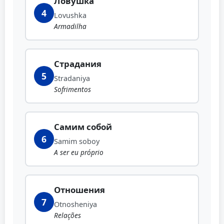
Ловушка
4
Lovushka
Armadilha
Страдания
5
Stradaniya
Sofrimentos
Самим собой
6
Samim soboy
A ser eu próprio
Отношения
7
Otnosheniya
Relações