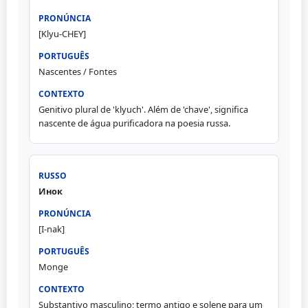
[Klyu-CHEY]
Nascentes / Fontes
Genitivo plural de 'klyuch'. Além de 'chave', significa
nascente de água purificadora na poesia russa.
Инок
[I-nak]
Monge
Substantivo masculino; termo antigo e solene para um