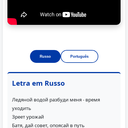
Russo
Português
Letra em Russo
Ледяной водой разбуди меня - время
уходить
Зреет урожай
Батя, дай совет, опоясай в путь