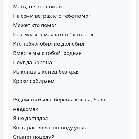
Мать, не провожай
На семи ветрах кто тебе помог
Может кто помог
На семи холмах кто тебя согрел
Кто тебя любил не долюбил
Вместе мы с тобой, родная
Плуг да борона
Из конца в конец без края
Крохи собираем
Рядом ты была, берегла крыла, было
невдомек
Я не доглядел
Косы расплела, по-воду ушла
Стынет поцелуй