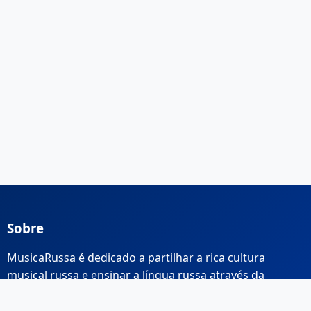
Sobre
MusicaRussa é dedicado a partilhar a rica cultura
musical russa e ensinar a língua russa através da
música.