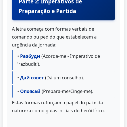
Parte 2: Imperativos de
Preparação e Partida
A letra começa com formas verbais de
comando ou pedido que estabelecem a
urgência da jornada:
•
Разбуди
(Acorda-me - Imperativo de
'razbudit').
•
Дай совет
(Dá um conselho).
•
Опоясай
(Prepara-me/Cinge-me).
Estas formas reforçam o papel do pai e da
natureza como guias iniciais do herói lírico.