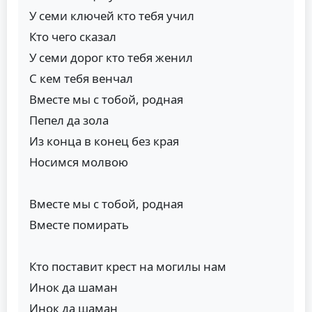
У семи ключей кто тебя учил
Кто чего сказал
У семи дорог кто тебя женил
С кем тебя венчал
Вместе мы с тобой, родная
Пепел да зола
Из конца в конец без края
Носимся молвою
Вместе мы с тобой, родная
Вместе помирать
Кто поставит крест на могилы нам
Инок да шаман
Инок да шаман