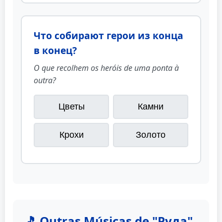
Что собирают герои из конца
в конец?
O que recolhem os heróis de uma ponta à
outra?
Цветы
Камни
Крохи
Золото
🎵 Outras Músicas de "Руда"