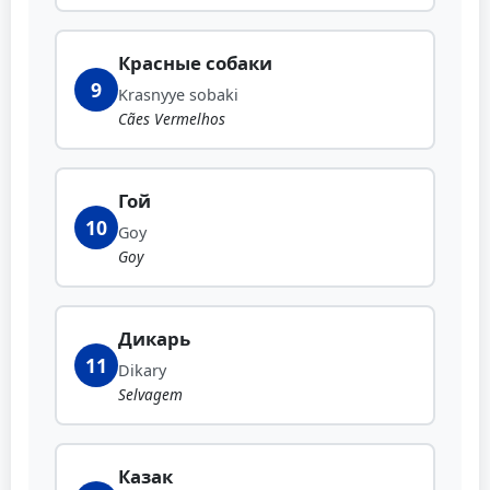
Красные собаки
9
Krasnyye sobaki
Cães Vermelhos
Гой
10
Goy
Goy
Дикарь
11
Dikary
Selvagem
Казак