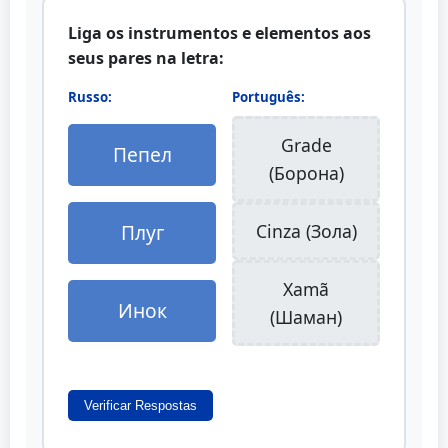
Liga os instrumentos e elementos aos
seus pares na letra:
Russo:
Português:
Grade
Пепел
(Борона)
Плуг
Cinza (Зола)
Xamã
Инок
(Шаман)
Verificar Respostas