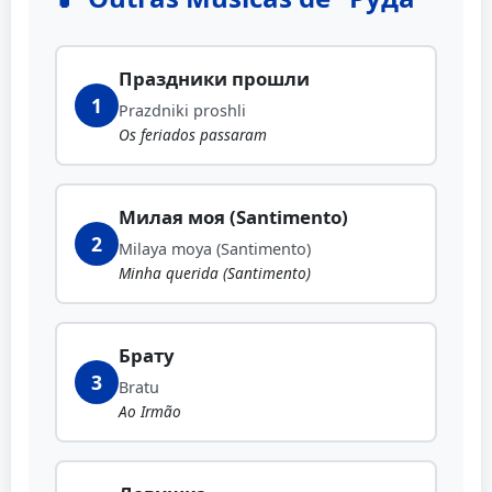
Праздники прошли
1
Prazdniki proshli
Os feriados passaram
Милая моя (Santimento)
2
Milaya moya (Santimento)
Minha querida (Santimento)
Брату
3
Bratu
Ao Irmão