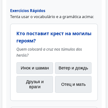
Exercícios Rápidos
Tenta usar o vocabulário e a gramática acima:
Кто поставит крест на могилы
героям?
Quem colocará a cruz nos túmulos dos
heróis?
Инок и шаман
Ветер и дождь
Друзья и
Отец и мать
враги