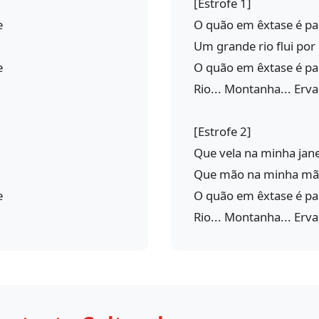
[Estrofe 1]
е
O quão em êxtase é pa
Um grande rio flui po
е
O quão em êxtase é pa
Rio... Montanha... Erva
[Estrofe 2]
Que vela na minha jane
Que mão na minha mã
е
O quão em êxtase é pa
Rio... Montanha... Erva