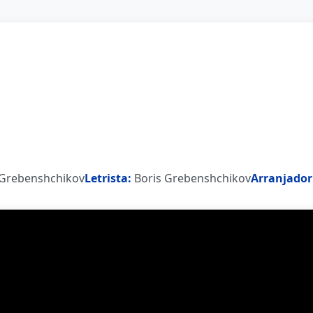
 Grebenshchikov
Letrista:
Boris Grebenshchikov
Arranjador