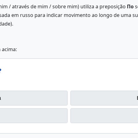
mim / através de mim / sobre mim) utiliza a preposição
По
s
 usada em russo para indicar movimento ao longo de uma s
dade).
a acima:
?
а