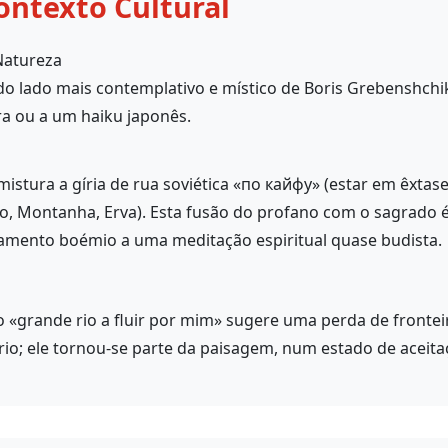
ontexto Cultural
Natureza
do lado mais contemplativo e místico de Boris Grebenshchi
a ou a um haiku japonês.
mistura a gíria de rua soviética «по кайфу» (estar em êxtas
Rio, Montanha, Erva). Esta fusão do profano com o sagrad
xamento boémio a uma meditação espiritual quase budista.
«grande rio a fluir por mim» sugere uma perda de fronteira
 rio; ele tornou-se parte da paisagem, num estado de aceit