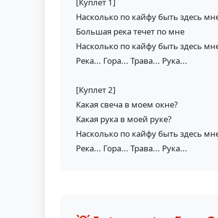
[Куплет 1]
Насколько по кайфу быть здесь мн
Большая река течет по мне
Насколько по кайфу быть здесь мн
Река... Гора... Трава... Рука...
[Куплет 2]
Какая свеча в моем окне?
Какая рука в моей руке?
Насколько по кайфу быть здесь мн
Река... Гора... Трава... Рука...