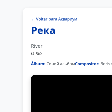
← Voltar para Аквариум
Река
River
O Rio
Álbum:
Синий альбом
Compositor:
Boris