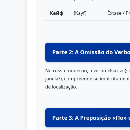
Кайф
[Kayf]
Êxtase / P
Parte 2: A Omissão do Verb
No russo moderno, o verbo «быть» (se
janela?), compreende-se implicitamente
de localização.
Parte 3: A Preposição «По»