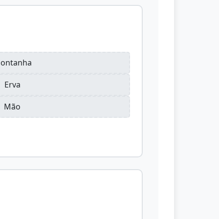
ontanha
Erva
Mão