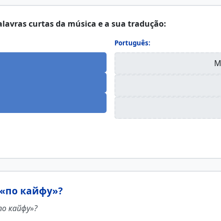
alavras curtas da música e a sua tradução:
Português:
M
«по кайфу»?
«по кайфу»?