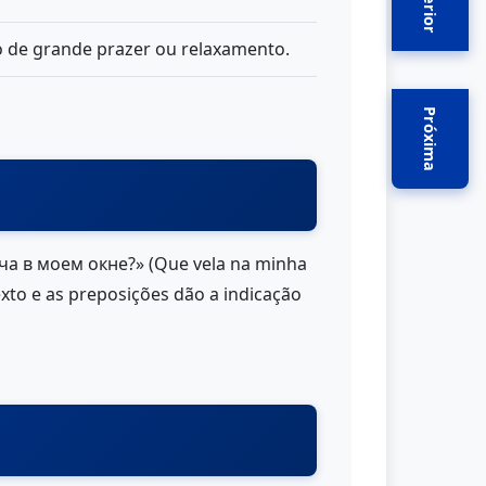
Anterior
o de grande prazer ou relaxamento.
Próxima
еча в моем окне?» (Que vela na minha
exto e as preposições dão a indicação