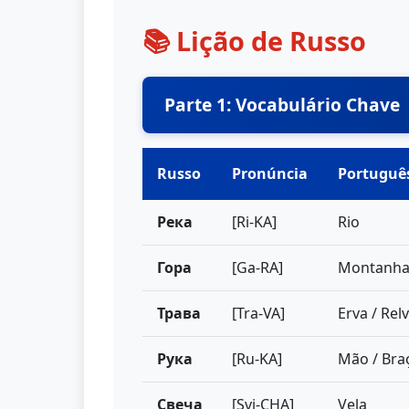
📚 Lição de Russo
Parte 1: Vocabulário Chave
Russo
Pronúncia
Portuguê
Река
[Ri-KA]
Rio
Гора
[Ga-RA]
Montanh
Трава
[Tra-VA]
Erva / Rel
Рука
[Ru-KA]
Mão / Bra
Свеча
[Svi-CHA]
Vela