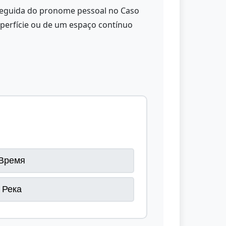
eguida do pronome pessoal no Caso
uperfície ou de um espaço contínuo
Время
Река