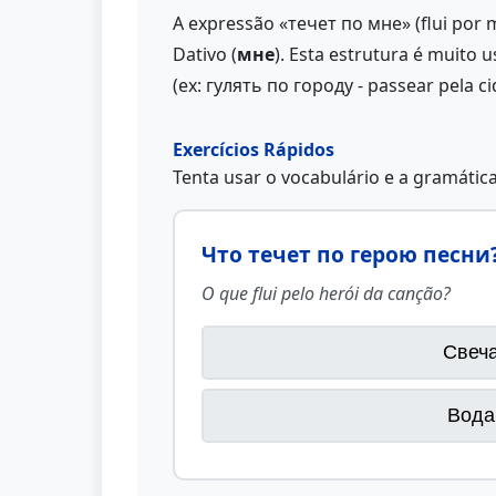
A expressão «течет по мне» (flui por 
Dativo (
мне
). Esta estrutura é muito
(ex: гулять по городу - passear pela ci
Exercícios Rápidos
Tenta usar o vocabulário e a gramátic
Что течет по герою песни
O que flui pelo herói da canção?
Свеч
Вода