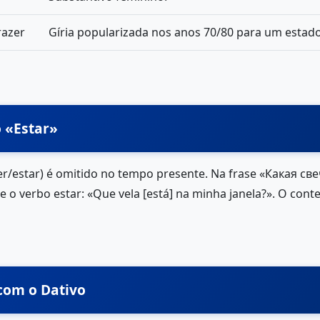
razer
Gíria popularizada nos anos 70/80 para um estad
o «Estar»
r/estar) é omitido no tempo presente. Na frase «Какая св
 o verbo estar: «Que vela [está] na minha janela?». O cont
 com o Dativo